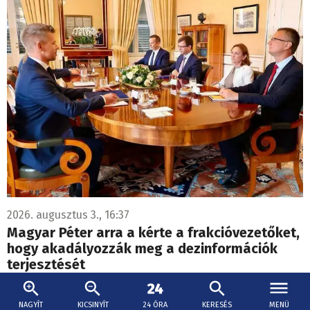
2026. augusztus 3., 16:37
Magyar Péter arra a kérte a frakcióvezetőket,
hogy akadályozzák meg a dezinformációk
terjesztését
Magyar Péter jelezte, hogy, Ausztriában,
Németországban és Szlovákiában is hónapok óta rekord
NAGYÍT
KICSINYÍT
24 ÓRA
KERESÉS
MENÜ