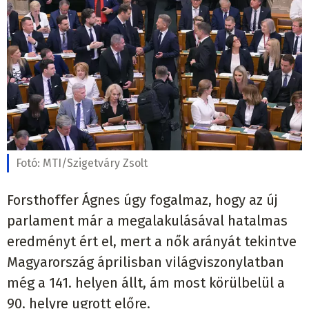
Fotó:
MTI/Szigetváry Zsolt
Forsthoffer Ágnes úgy fogalmaz, hogy az új
parlament már a megalakulásával hatalmas
eredményt ért el, mert a nők arányát tekintve
Magyarország áprilisban világviszonylatban
még a 141. helyen állt, ám most körülbelül a
90. helyre ugrott előre.