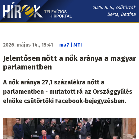
Ugrás
2026. 8. 6., csütörtök
a
Berta, Bettina
tartalomra
Hírek.sk
fő
navigáció
2026. május 14., 15:41
ma7 | MTI
Jelentősen nőtt a nők aránya a magyar
parlamentben
A nők aránya 27,1 százalékra nőtt a
parlamentben - mutatott rá az Országgyűlés
elnöke csütörtöki Facebook-bejegyzésben.