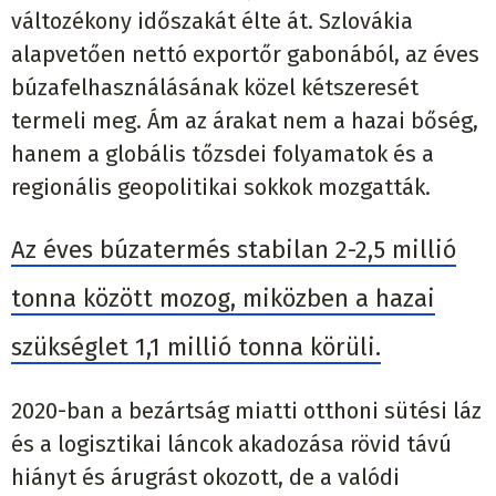
változékony időszakát élte át. Szlovákia
alapvetően nettó exportőr gabonából, az éves
búzafelhasználásának közel kétszeresét
termeli meg. Ám az árakat nem a hazai bőség,
hanem a globális tőzsdei folyamatok és a
regionális geopolitikai sokkok mozgatták.
Az éves búzatermés stabilan 2-2,5 millió
tonna között mozog, miközben a hazai
szükséglet 1,1 millió tonna körüli.
2020-ban a bezártság miatti otthoni sütési láz
és a logisztikai láncok akadozása rövid távú
hiányt és árugrást okozott, de a valódi