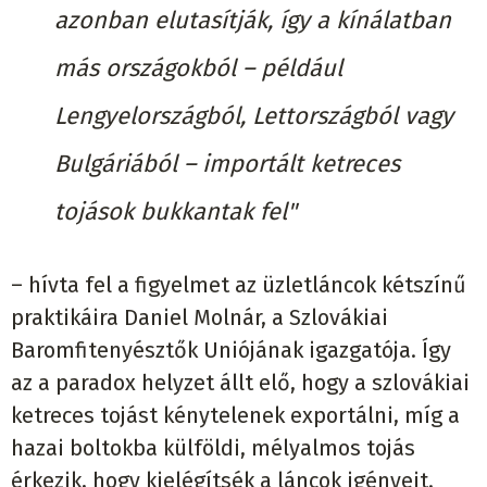
azonban elutasítják, így a kínálatban
más országokból – például
Lengyelországból, Lettországból vagy
Bulgáriából – importált ketreces
tojások bukkantak fel"
– hívta fel a figyelmet az üzletláncok kétszínű
praktikáira Daniel Molnár, a Szlovákiai
Baromfitenyésztők Uniójának igazgatója. Így
az a paradox helyzet állt elő, hogy a szlovákiai
ketreces tojást kénytelenek exportálni, míg a
hazai boltokba külföldi, mélyalmos tojás
érkezik, hogy kielégítsék a láncok igényeit.