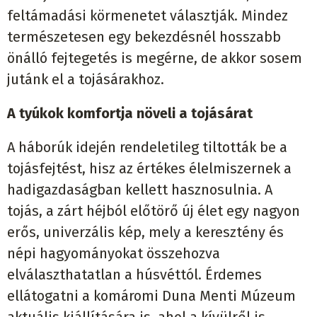
feltámadási körmenetet választják. Mindez
természetesen egy bekezdésnél hosszabb
önálló fejtegetés is megérne, de akkor sosem
jutánk el a tojásárakhoz.
A tyúkok komfortja növeli a tojásárat
A háborúk idején rendeletileg tiltották be a
tojásfejtést, hisz az értékes élelmiszernek a
hadigazdaságban kellett hasznosulnia. A
tojás, a zárt héjból előtörő új élet egy nagyon
erős, univerzális kép, mely a keresztény és
népi hagyományokat összehozva
elválaszthatatlan a húsvéttól. Érdemes
ellátogatni a komáromi Duna Menti Múzeum
aktuális kiállítására is, ahol a kívülről is