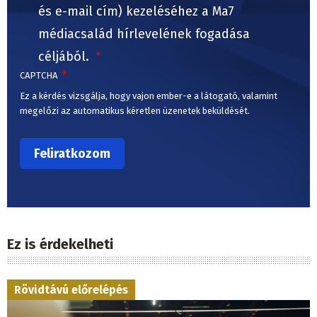
és e-mail cím) kezeléséhez a Ma7
médiacsalád hírlevelének fogadása
céljából.
CAPTCHA
Ez a kérdés vizsgálja, hogy vajon ember-e a látogató, valamint
megelőzi az automatikus kéretlen üzenetek beküldését.
Ez is érdekelheti
Rövidtávú előrelépés