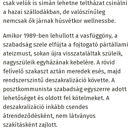
csak velük is simán lehetne teltházat csinálni
a hazai szállodákban, de valószínűleg
nemcsak ők járnak húsvétkor wellnessbe.
Amikor 1989-ben lehullott a vasfüggöny, a
szabadság szele elfújta a fojtogató pártállami
ateizmust, sokan újra visszataláltak szüleik,
nagyszüleik egyházának kebelére. A rövid
felívelő szakaszt aztán meredek esés, majd
rendszerszintű deszakralizáció követte. A
posztkommunista szabadság egyszerre adott
lehetőséget és oldott fel kötelmeket. A
deszakralizáció inkább csendes
átrendeződésként, nem látványos
szakításként zajlott.