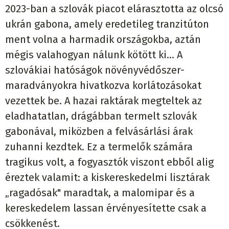
2023-ban a szlovák piacot elárasztotta az olcsó
ukrán gabona, amely eredetileg tranzitúton
ment volna a harmadik országokba, aztán
mégis valahogyan nálunk kötött ki… A
szlovákiai hatóságok növényvédőszer-
maradványokra hivatkozva korlátozásokat
vezettek be. A hazai raktárak megteltek az
eladhatatlan, drágábban termelt szlovák
gabonával, miközben a felvásárlási árak
zuhanni kezdtek. Ez a termelők számára
tragikus volt, a fogyasztók viszont ebből alig
éreztek valamit: a kiskereskedelmi lisztárak
„ragadósak" maradtak, a malomipar és a
kereskedelem lassan érvényesítette csak a
csökkenést.