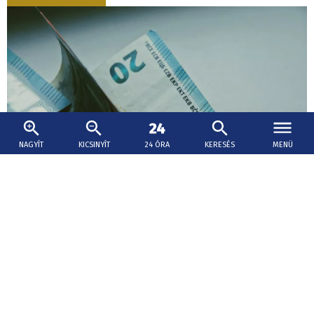
NAGYÍT
KICSINYÍT
24 ÓRA
KERESÉS
MENÜ
2026. augusztus 5., 14:00
Több mint 800 millió euróval nőtt az állam
adóbevétele az év első hét hónapjában
A növekedéshez a legnagyobb mértékben az
hozzáadottérték-adó (áfa), a személyi jövedelemadó, a