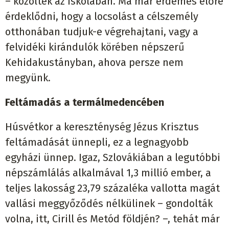
– közöltek az iskolában. Ma már érdemes előre
érdeklődni, hogy a locsolást a célszemély
otthonában tudjuk-e végrehajtani, vagy a
felvidéki kirándulók körében népszerű
Kehidakustányban, ahova persze nem
megyünk.
Feltámadás a termálmedencében
Húsvétkor a kereszténység Jézus Krisztus
feltámadását ünnepli, ez a legnagyobb
egyházi ünnep. Igaz, Szlovákiában a legutóbbi
népszámlálás alkalmával 1,3 millió ember, a
teljes lakosság 23,79 százaléka vallotta magát
vallási meggyőződés nélkülinek – gondolták
volna, itt, Cirill és Metód földjén? –, tehát már