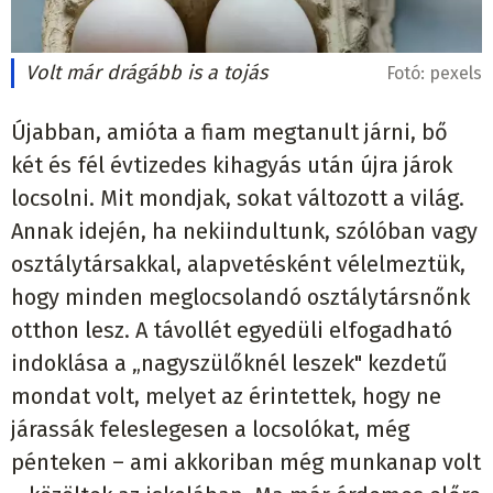
Volt már drágább is a tojás
Fotó:
pexels
Újabban, amióta a fiam megtanult járni, bő
két és fél évtizedes kihagyás után újra járok
locsolni. Mit mondjak, sokat változott a világ.
Annak idején, ha nekiindultunk, szólóban vagy
osztálytársakkal, alapvetésként vélelmeztük,
hogy minden meglocsolandó osztálytársnőnk
otthon lesz. A távollét egyedüli elfogadható
indoklása a „nagyszülőknél leszek" kezdetű
mondat volt, melyet az érintettek, hogy ne
járassák feleslegesen a locsolókat, még
pénteken – ami akkoriban még munkanap volt