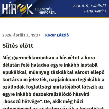
Ugrás
2026. 8. 6., csütörtök
a
Berta, Bettina
tartalomra
Hírek.sk
fő
navigáció
2026. április 3., 15:27
Kocur László
Sütés előtt
Míg gyermekkoromban a húsvétot a kora
délután felé haladva egyre inkább instabil
apukákkal, műanyag táskákkal várost ellepő
kortársaim jelezték, napjainkban leginkább a
szállodák foglaltsági mutatójából látszik az
egyre inkább deszakralizálódó húsvéti
„hosszú hétvége". De, akik még házi
süteménnyel az asztalon várják a locsolókat,