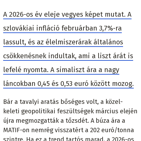
A 2026-os év eleje vegyes képet mutat. A
szlovákiai infláció februárban 3,7%-ra
lassult, és az élelmiszerárak általános
csökkenésnek indultak, ami a liszt árát is
lefelé nyomta. A simaliszt ára a nagy
láncokban 0,45 és 0,53 euró között mozog.
Bár a tavalyi aratás bőséges volt, a közel-
keleti geopolitikai feszültségek március elején
újra megmozgatták a tőzsdét. A búza ára a
MATIF-on nemrég visszatért a 202 euró/tonna
szintre. Ha ez a trend tartós marad, a 2026-os