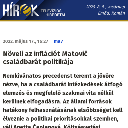
Ugrás
2026. 8. 9., vasárnap
a
Emőd, Román
tartalomra
Hírek.sk
fő
navigáció
2022. május 17., 16:27
ma7
Növeli az inflációt Matovič
családbarát politikája
Nemkívánatos precedenst teremt a jövőre
nézve, ha a családbarát intézkedések átfogó
elemzés és megfelelő szakmai vita nélkül
kerülnek elfogadásra. Az állami források
hatékony felhasználásának elsőbbséget kell
élveznie a politikai prioritásokkal szemben,
véli Anetta Čaplanová, Költségvetési