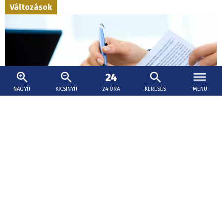
Változások
NAGYÍT
KICSINYÍT
24 ÓRA
KERESÉS
MENÜ
2026. augusztus 8., 11:05
Életbe léptek az egyenlő bérezés új szabályai
A gyakorlatban is teljes körűen alkalmazni kell azokat az
új szabályokat, amelyek biztosítják a nők és a férfiak
egyenlő díjazását azonos munkáért.