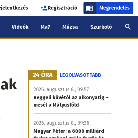
használói
ejelentkezés
Regisztráció
Megrendelés
k
Videók
Ma7
Múzsa
Szurkoló
nüje
24 ÓRA
LEGOLVASOTTABB
nak
2026. augusztus 8., 09:57
Reggeli kávétól az alkonyatig –
mesél a Mátyusföld
t
2026. augusztus 8., 09:36
Magyar Péter: a 6000 milliárd