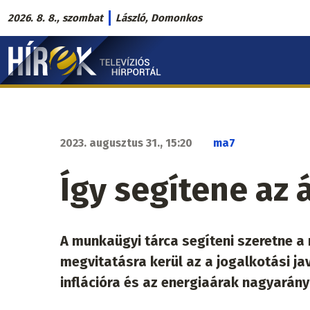
Ugrás
2026. 8. 8., szombat
László, Domonkos
a
Hírek.sk
tartalomra
fő
navigáció
2023. augusztus 31., 15:20
ma7
Így segítene az
A munkaügyi tárca segíteni szeretne 
megvitatásra kerül az a jogalkotási j
inflációra és az energiaárak nagyarán