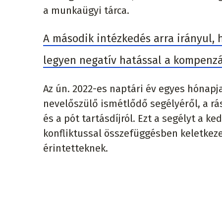
a munkaügyi tárca.
A második intézkedés arra irányul, h
legyen negatív hatással a kompenzá
Az ún. 2022-es naptári év egyes hónapja
nevelőszülő ismétlődő segélyéről, a rás
és a pót tartásdíjról. Ezt a segélyt a k
konfliktussal összefüggésben keletkezet
érintetteknek.