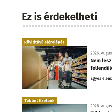
Ez is érdekelheti
Rövidtávú előrelépés
2026. augusz
Nem lesz
fellendü
Egyes elemz
Többet fizetünk
2026. augusz