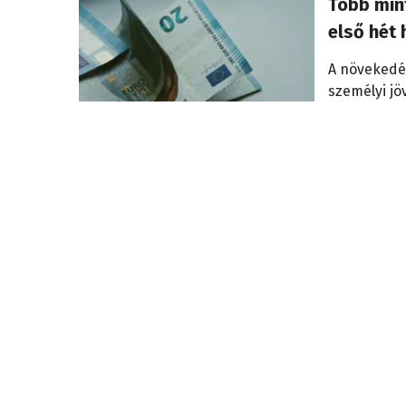
Több mint
első hét
A növekedé
személyi jö
járult hozzá
Az állam gazdálkodása
2026. augusz
Csökkent
Az adóbevét
mutattak.
Szerény bérek