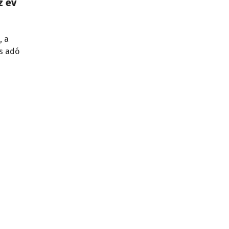
z év
, a
s adó
ést