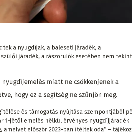
tek a nyugdíjak, a baleseti járadék, a
a szülői járadék, a rászorulók esetében nem tekin
 nyugdíjemelés miatt ne csökkenjenek a
etve, hogy ez a segítség ne szűnjön meg.
gítélése és támogatás nyújtása szempontjából p
ár 1-jétől emelés nélkül érvényes nyugdíjjáradék
g, amelyet először 2023-ban ítéltek oda” – tájékoz