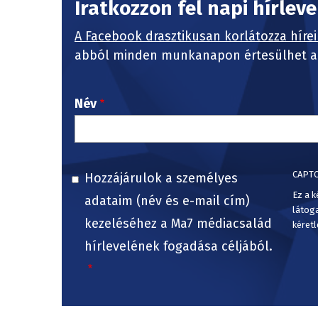
Iratkozzon fel napi hírlev
A Facebook drasztikusan korlátozza hírei
abból minden munkanapon értesülhet a 
Név
CAPT
Hozzájárulok a személyes
Ez a k
adataim (név és e-mail cím)
látog
kezeléséhez a Ma7 médiacsalád
kéretl
hírlevelének fogadása céljából.