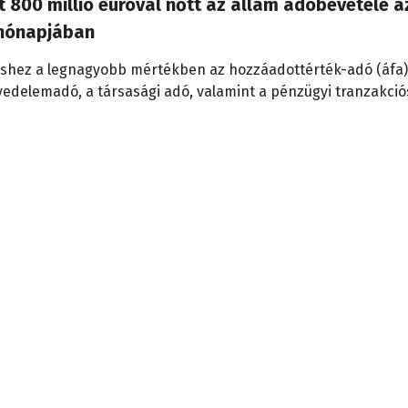
 800 millió euróval nőtt az állam adóbevétele a
 hónapjában
shez a legnagyobb mértékben az hozzáadottérték-adó (áfa)
vedelemadó, a társasági adó, valamint a pénzügyi tranzakció
.
tus 4., 14:20
 a költségvetési hiány
elek éves szinten 844,1 millió eurós (7,1 százalékos) növeked