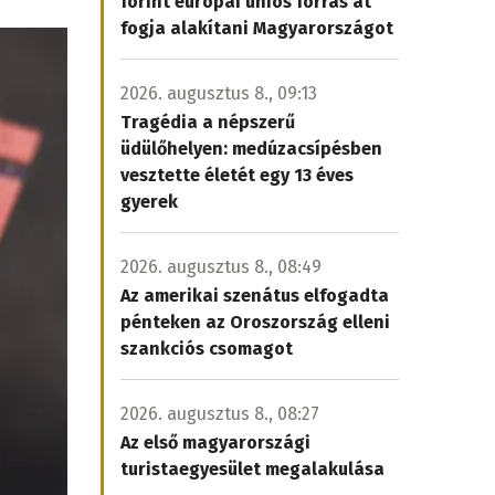
forint európai uniós forrás át
fogja alakítani Magyarországot
2026. augusztus 8., 09:13
Tragédia a népszerű
üdülőhelyen: medúzacsípésben
vesztette életét egy 13 éves
gyerek
2026. augusztus 8., 08:49
Az amerikai szenátus elfogadta
pénteken az Oroszország elleni
szankciós csomagot
2026. augusztus 8., 08:27
Az első magyarországi
turistaegyesület megalakulása