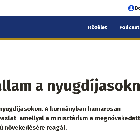
Fel
B
fió
Közélet
Podcast
me
 állam a nyugdíjasok
a nyugdíjasokon. A kormányban hamarosan
avaslat, amellyel a minisztérium a megnövekedet
yú növekedésére reagál.