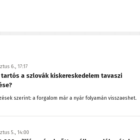
tus 6., 17:17
 tartós a szlovák kiskereskedelem tavaszi
lése?
ések szerint: a forgalom már a nyár folyamán visszaeshet.
tus 5., 14:00