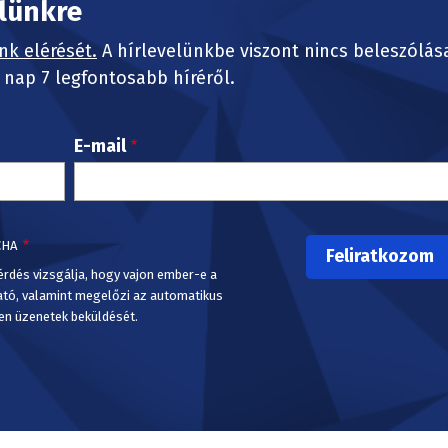
elünkre
nk elérését.
A hírlevelünkbe viszont nincs beleszólás
nap 7 legfontosabb híréről.
E-mail
CHA
érdés vizsgálja, hogy vajon ember-e a
ató, valamint megelőzi az automatikus
en üzenetek beküldését.