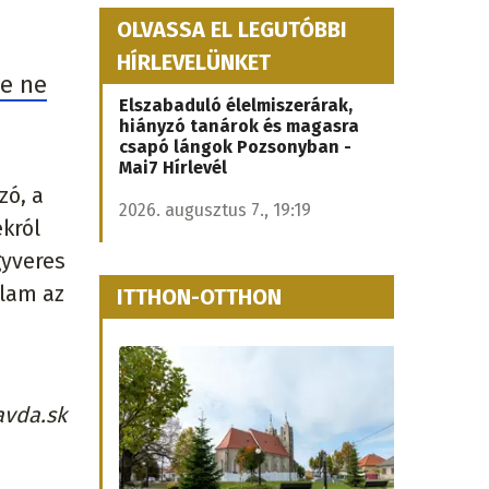
OLVASSA EL LEGUTÓBBI
HÍRLEVELÜNKET
se ne
Elszabaduló élelmiszerárak,
hiányzó tanárok és magasra
csapó lángok Pozsonyban -
Mai7 Hírlevél
zó, a
2026. augusztus 7., 19:19
ékról
gyveres
llam az
ITTHON-OTTHON
avda.sk