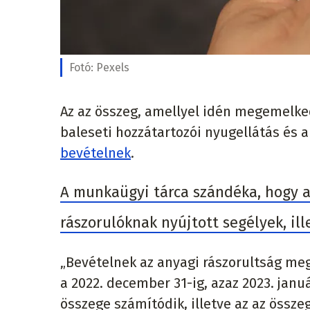
Fotó:
Pexels
Az az összeg, amellyel idén megemelked
baleseti hozzátartozói nyugellátás és 
bevételnek
.
A munkaügyi tárca szándéka, hogy a
rászorulóknak nyújtott segélyek, ill
„Bevételnek az anyagi rászorultság me
a 2022. december 31-ig, azaz 2023. janu
összege számítódik, illetve az az össze