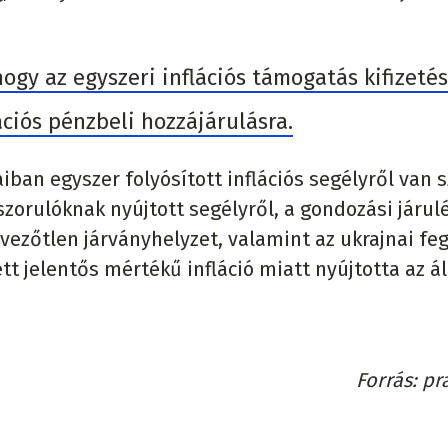
ogy az egyszeri inflációs támogatás kifizeté
ciós pénzbeli hozzájárulásra.
iban egyszer folyósított inflációs segélyről van s
zorulóknak nyújtott segélyről, a gondozási járul
edvezőtlen járványhelyzet, valamint az ukrajnai fe
t jelentős mértékű infláció miatt nyújtotta az á
Forrás
pr