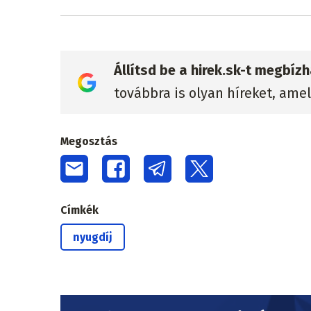
Állítsd be a hirek.sk-t megbí
továbbra is olyan híreket, ame
Megosztás
Címkék
nyugdíj