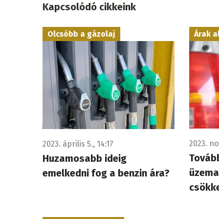
Kapcsolódó cikkeink
Olcsóbb a gázolaj
Árak a
2023. no
2023. április 5., 14:17
Tovább
Huzamosabb ideig
üzeman
emelkedni fog a benzin ára?
csökk