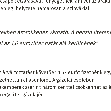
csapok elzárásával fenyegetnek, amivel az áraka
elenlegi helyzete hamarosan a szlovákiai
ekben árcsökkenés várható. A benzin literen
l az 1,6 euró/liter határ alá kerülnének”
 árváltoztatást követően 1,57 eurót fizetnénk egy
zélhettünk hasonlóról. A gázolaj esetében
akemberek szerint három centtel csökkenhet az ár
 egy liter gázolajért.