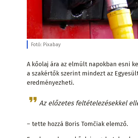
Fotó:
Pixabay
A kőolaj ára az elmúlt napokban esni kez
a szakértők szerint mindezt az Egyesü
eredményezheti.
Az előzetes feltételezésekkel e
– tette hozzá Boris Tomčiak elemző.