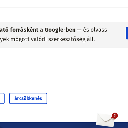
zható forrásként a Google-ben —
és olvass
lyek mögött valódi szerkesztőség áll.
árcsökkenés