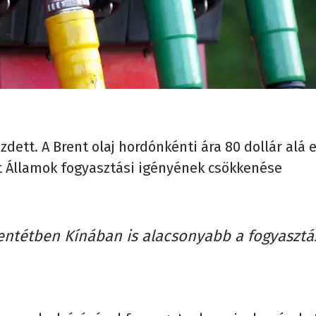
dett. A Brent olaj hordónkénti ára 80 dollár alá 
lt Államok fogyasztási igényének csökkenése
llentétben Kínában is alacsonyabb a fogyasztá