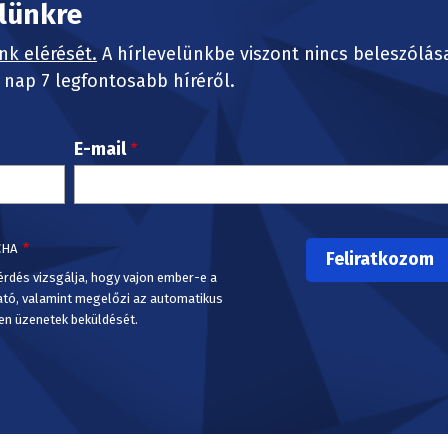
elünkre
nk elérését.
A hírlevelünkbe viszont nincs beleszólás
nap 7 legfontosabb híréről.
E-mail
CHA
érdés vizsgálja, hogy vajon ember-e a
ató, valamint megelőzi az automatikus
en üzenetek beküldését.