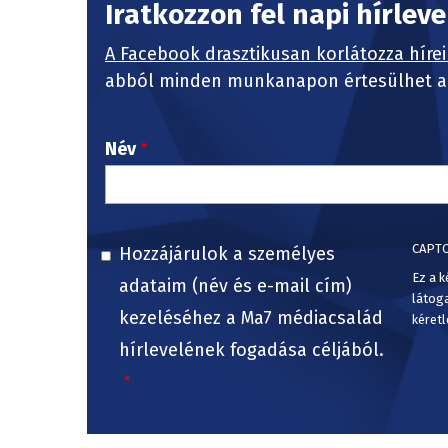
Iratkozzon fel napi hírlev
A Facebook drasztikusan korlátozza hírei
abból minden munkanapon értesülhet a 
Név
CAPT
Hozzájárulok a személyes
Ez a k
adataim (név és e-mail cím)
látog
kezeléséhez a Ma7 médiacsalád
kéretl
hírlevelének fogadása céljából.