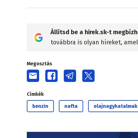
Állítsd be a hirek.sk-t megbí
továbbra is olyan híreket, ame
Megosztás
Címkék
benzin
nafta
olajnagyhatalmak