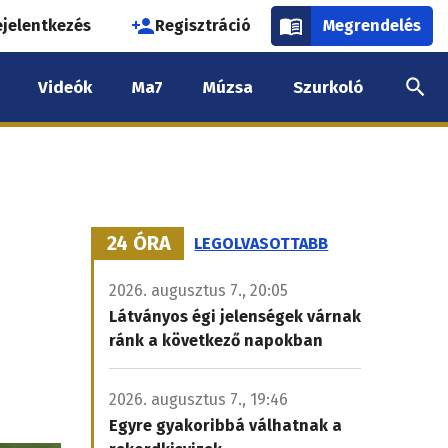
használói
ejelentkezés
Regisztráció
Megrendelés
k
Videók
Ma7
Múzsa
Szurkoló
nüje
24 ÓRA
LEGOLVASOTTABB
2026. augusztus 7., 20:05
Látványos égi jelenségek várnak
ránk a következő napokban
2026. augusztus 7., 19:46
Egyre gyakoribbá válhatnak a