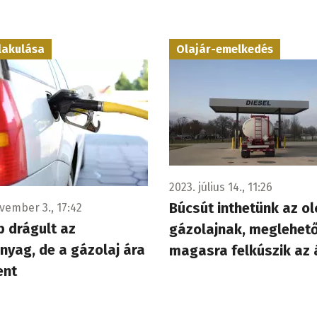
lakulása
Olajár-emelkedés
2023. július 14., 11:26
Búcsút inthetünk az o
vember 3., 17:42
 drágult az
gázolajnak, meglehet
yag, de a gázolaj ára
magasra felkúszik az 
ent