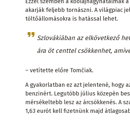
Ezzel szemben a kőolajnagyhatalmak a 
akarják feljebb tornászni. A világpiac j
töltőállomásokra is hatással lehet.
Szlovákiában az elkövetkező het
ára öt centtel csökkenhet, amive
– vetítette előre Tomčiak.
A gyakorlatban ez azt jelentené, hogy az
benzinért. Legutóbb július közepén bes
mérsékeltebb lesz az árcsökkenés. A sz
1,63 eurót kell fizetnünk majd átlagosab