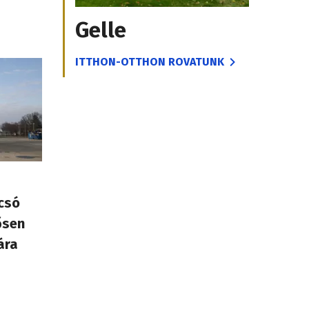
Gelle
ITTHON-OTTHON ROVATUNK
lcsó
ősen
ára