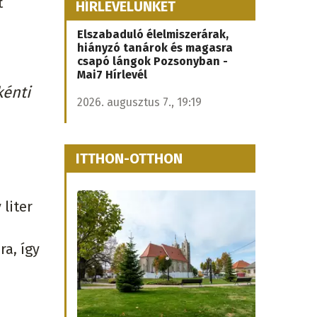
t
HÍRLEVELÜNKET
Elszabaduló élelmiszerárak,
hiányzó tanárok és magasra
csapó lángok Pozsonyban -
Mai7 Hírlevél
kénti
2026. augusztus 7., 19:19
ITTHON-OTTHON
 liter
a, így