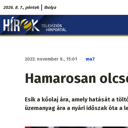
Ugrás
2026. 8. 7., péntek
Ibolya
a
Hírek.sk
tartalomra
fő
navigáció
2023. november 9., 15:01
ma7
Hamarosan olcs
Esik a kőolaj ára, amely hatását a tö
üzemanyag ára a nyári időszak óta a le