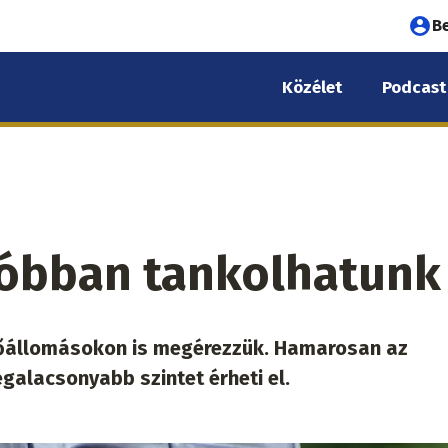
Fel
B
fió
Közélet
Podcast
me
óbban tankolhatunk
ltőállomásokon is megérezzük. Hamarosan az
galacsonyabb szintet érheti el.