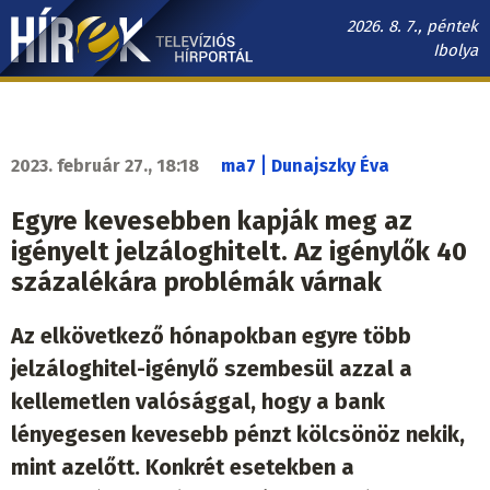
Ugrás
2026. 8. 7., péntek
a
Ibolya
tartalomra
Hírek.sk
fő
navigáció
|
2023. február 27., 18:18
ma7
Dunajszky Éva
Egyre kevesebben kapják meg az
igényelt jelzáloghitelt. Az igénylők 40
százalékára problémák várnak
Az elkövetkező hónapokban egyre több
jelzáloghitel-igénylő szembesül azzal a
kellemetlen valósággal, hogy a bank
lényegesen kevesebb pénzt kölcsönöz nekik,
mint azelőtt. Konkrét esetekben a