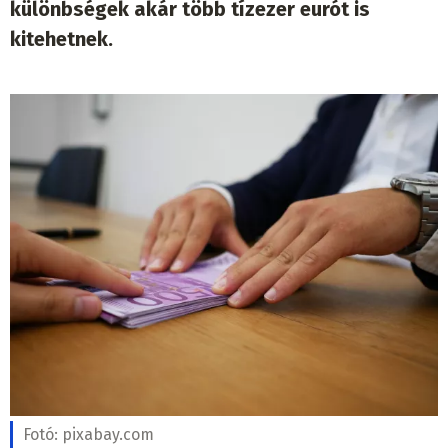
különbségek akár több tízezer eurót is
kitehetnek.
Fotó:
pixabay.com