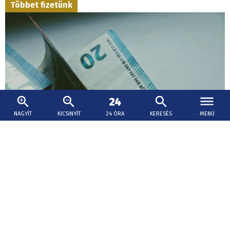
Többet fizetünk
NAGYÍT
KICSINYÍT
24 ÓRA
KERESÉS
MENÜ
2026. augusztus 5., 14:00
Több mint 800 millió euróval nőtt az állam
adóbevétele az év első hét hónapjában
A növekedéshez a legnagyobb mértékben az
hozzáadottérték-adó (áfa), a személyi jövedelemadó, a