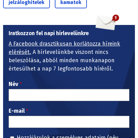
jelzáloghitelek
kamatok
Iratkozzon fel napi hírlevelünkre
A Facebook drasztikusan korlátozza híreink
elérését.
A hírlevelünkbe viszont nincs
beleszólása, abból minden munkanapon
értesülhet a nap 7 legfontosabb híréről.
Név
E-mail
Hozzájárulok a személyes adataim (név