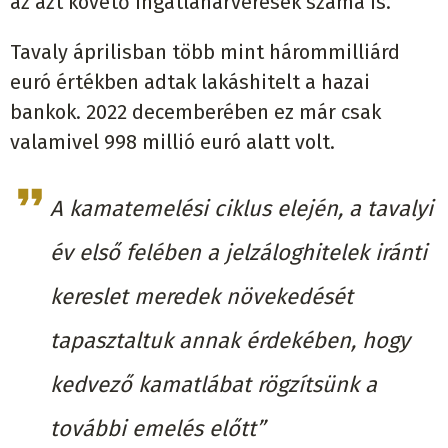
az azt követő ingatlanárverések száma is.
Tavaly áprilisban több mint hárommilliárd
euró értékben adtak lakáshitelt a hazai
bankok. 2022 decemberében ez már csak
valamivel 998 millió euró alatt volt.
A kamatemelési ciklus elején, a tavalyi
év első felében a jelzáloghitelek iránti
kereslet meredek növekedését
tapasztaltuk annak érdekében, hogy
kedvező kamatlábat rögzítsünk a
további emelés előtt”