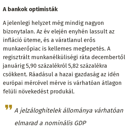
A bankok optimisták
A jelenlegi helyzet még mindig nagyon
bizonytalan. Az év elején enyhén lassult az
infláció üteme, és a váratlanul erős
munkaerőpiac is kellemes meglepetés. A
regisztrált munkanélküliségi ráta decembertől
januárig 5,90 százalékról 5,82 százalékra
csökkent. Ráadásul a hazai gazdaság az idén
európai mércével mérve is várhatóan átlagon
felüli növekedést produkál.
A jelzáloghitelek állománya várhatóan
elmarad a nominális GDP