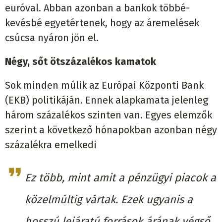
euróval. Abban azonban a bankok többé-
kevésbé egyetértenek, hogy az áremelések
csúcsa nyáron jön el.
Négy, sőt ötszázalékos kamatok
Sok minden múlik az Európai Központi Bank
(EKB) politikáján. Ennek alapkamata jelenleg
három százalékos szinten van. Egyes elemzők
szerint a következő hónapokban azonban négy
százalékra emelkedi
Ez több, mint amit a pénzügyi piacok a
közelmúltig vártak. Ezek ugyanis a
hosszú lejáratú források árának végső