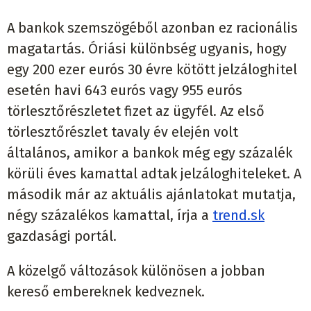
A bankok szemszögéből azonban ez racionális
magatartás. Óriási különbség ugyanis, hogy
egy 200 ezer eurós 30 évre kötött jelzáloghitel
esetén havi 643 eurós vagy 955 eurós
törlesztőrészletet fizet az ügyfél. Az első
törlesztőrészlet tavaly év elején volt
általános, amikor a bankok még egy százalék
körüli éves kamattal adtak jelzáloghiteleket. A
második már az aktuális ajánlatokat mutatja,
négy százalékos kamattal, írja a
trend.sk
gazdasági portál.
A közelgő változások különösen a jobban
kereső embereknek kedveznek.