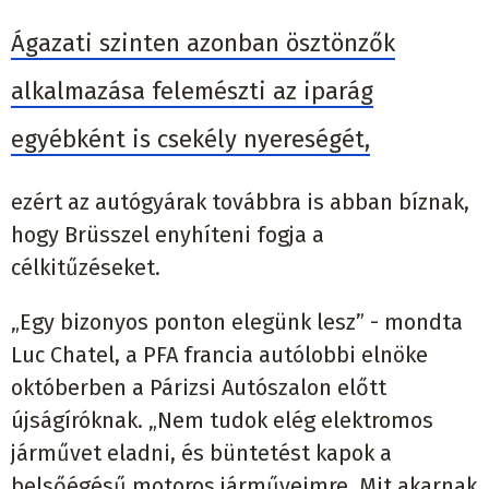
Ágazati szinten azonban ösztönzők
alkalmazása felemészti az iparág
egyébként is csekély nyereségét,
ezért az autógyárak továbbra is abban bíznak,
hogy Brüsszel enyhíteni fogja a
célkitűzéseket.
„Egy bizonyos ponton elegünk lesz” - mondta
Luc Chatel, a PFA francia autólobbi elnöke
októberben a Párizsi Autószalon előtt
újságíróknak. „Nem tudok elég elektromos
járművet eladni, és büntetést kapok a
belsőégésű motoros járműveimre. Mit akarnak