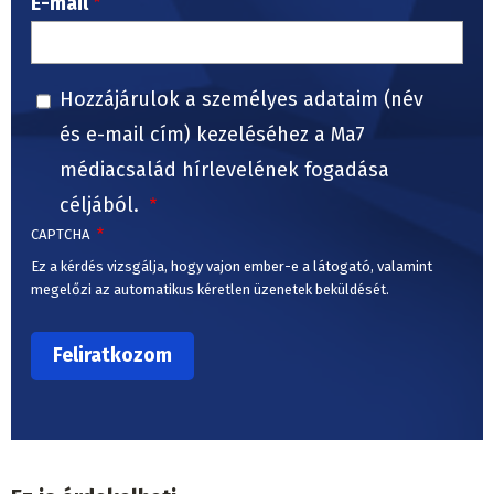
E-mail
Hozzájárulok a személyes adataim (név
és e-mail cím) kezeléséhez a Ma7
médiacsalád hírlevelének fogadása
céljából.
CAPTCHA
Ez a kérdés vizsgálja, hogy vajon ember-e a látogató, valamint
megelőzi az automatikus kéretlen üzenetek beküldését.