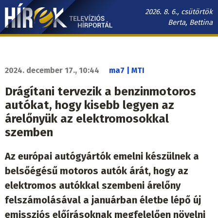
Ugrás
2026. 8. 6., csütörtök
a
Berta, Bettina
tartalomra
Hírek.sk
fő
navigáció
2024. december 17., 10:44
ma7 | MTI
Drágítani tervezik a benzinmotoros
autókat, hogy kisebb legyen az
árelőnyük az elektromosokkal
szemben
Az európai autógyártók emelni készülnek a
belsőégésű motoros autók árát, hogy az
elektromos autókkal szembeni árelőny
felszámolásával a januárban életbe lépő új
emissziós előírásoknak megfelelően növelni