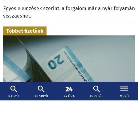
Egyes elemzések szerint: a forgalom már a nyár folyamán
visszaeshet.
Többet fizetünk
NAGYÍT
KICSINYÍT
24 ÓRA
KERESÉS
MENÜ
2026. augusztus 5., 14:00