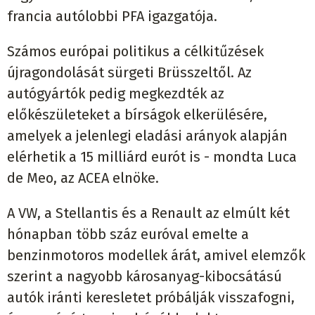
francia autólobbi PFA igazgatója.
Számos európai politikus a célkitűzések
újragondolását sürgeti Brüsszeltől. Az
autógyártók pedig megkezdték az
előkészületeket a bírságok elkerülésére,
amelyek a jelenlegi eladási arányok alapján
elérhetik a 15 milliárd eurót is - mondta Luca
de Meo, az ACEA elnöke.
A VW, a Stellantis és a Renault az elmúlt két
hónapban több száz euróval emelte a
benzinmotoros modellek árát, amivel elemzők
szerint a nagyobb károsanyag-kibocsátású
autók iránti keresletet próbálják visszafogni,