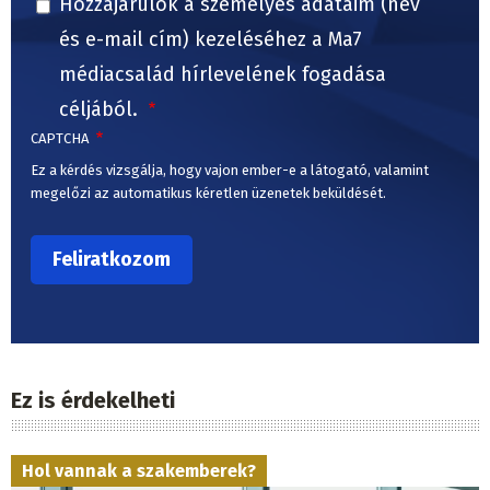
Hozzájárulok a személyes adataim (név
és e-mail cím) kezeléséhez a Ma7
médiacsalád hírlevelének fogadása
céljából.
CAPTCHA
Ez a kérdés vizsgálja, hogy vajon ember-e a látogató, valamint
megelőzi az automatikus kéretlen üzenetek beküldését.
Ez is érdekelheti
Hol vannak a szakemberek?