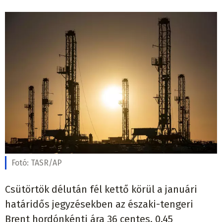
Fotó:
TASR/AP
Csütörtök délután fél kettő körül a januári
határidős jegyzésekben az északi-tengeri
Brent hordónkénti ára 36 centes, 0,45