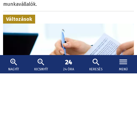
munkavállalók.
Változások
NAGYÍT
KICSINYÍT
24 ÓRA
KERESÉS
MENÜ
2026. augusztus 8., 11:05
Életbe léptek az egyenlő bérezés új szabályai
A gyakorlatban is teljes körűen alkalmazni kell azokat az