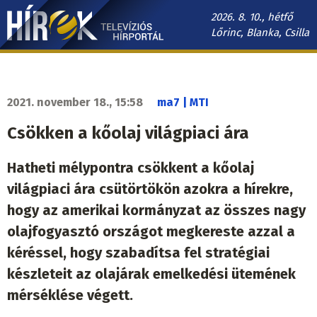
Ugrás
2026. 8. 10., hétfő
a
Lőrinc, Blanka, Csilla
tartalomra
Hírek.sk
fő
navigáció
2021. november 18., 15:58
ma7 | MTI
Csökken a kőolaj világpiaci ára
Hatheti mélypontra csökkent a kőolaj
világpiaci ára csütörtökön azokra a hírekre,
hogy az amerikai kormányzat az összes nagy
olajfogyasztó országot megkereste azzal a
kéréssel, hogy szabadítsa fel stratégiai
készleteit az olajárak emelkedési ütemének
mérséklése végett.