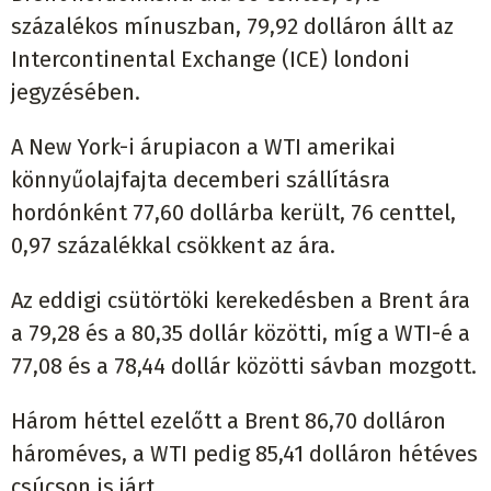
százalékos mínuszban, 79,92 dolláron állt az
Intercontinental Exchange (ICE) londoni
jegyzésében.
A New York-i árupiacon a WTI amerikai
könnyűolajfajta decemberi szállításra
hordónként 77,60 dollárba került, 76 centtel,
0,97 százalékkal csökkent az ára.
Az eddigi csütörtöki kerekedésben a Brent ára
a 79,28 és a 80,35 dollár közötti, míg a WTI-é a
77,08 és a 78,44 dollár közötti sávban mozgott.
Három héttel ezelőtt a Brent 86,70 dolláron
hároméves, a WTI pedig 85,41 dolláron hétéves
csúcson is járt.