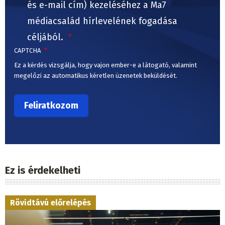
és e-mail cím) kezeléséhez a Ma7
médiacsalád hírlevelének fogadása
céljából.
CAPTCHA
Ez a kérdés vizsgálja, hogy vajon ember-e a látogató, valamint
megelőzi az automatikus kéretlen üzenetek beküldését.
Ez is érdekelheti
Rövidtávú előrelépés