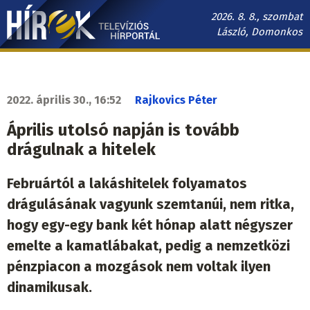
Ugrás
2026. 8. 8., szombat
a
László, Domonkos
tartalomra
Hírek.sk
fő
navigáció
2022. április 30., 16:52
Rajkovics Péter
Április utolsó napján is tovább
drágulnak a hitelek
Februártól a lakáshitelek folyamatos
drágulásának vagyunk szemtanúi, nem ritka,
hogy egy-egy bank két hónap alatt négyszer
emelte a kamatlábakat, pedig a nemzetközi
pénzpiacon a mozgások nem voltak ilyen
dinamikusak.