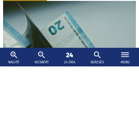
NAGYÍT
KICSINYÍT
24 ÓRA
KERESÉS
MENÜ
2026. augusztus 5., 14:00
Több mint 800 millió euróval nőtt az állam
adóbevétele az év első hét hónapjában
A növekedéshez a legnagyobb mértékben az
hozzáadottérték-adó (áfa), a személyi jövedelemadó, a
társasági adó, valamint a pénzügyi tranzakciós adó járult