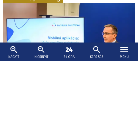
NAGYÍT
KICSINYÍT
24 ÓRA
KERESÉS
MENÜ
2026. augusztus 5., 15:01
Áru- és szolgáltatáskedvezményeket hoz a
családoknak a Családi Kártya
A gyakorlatban a Családi Kártya egy mobilalkalmazás
formájában fog működni.