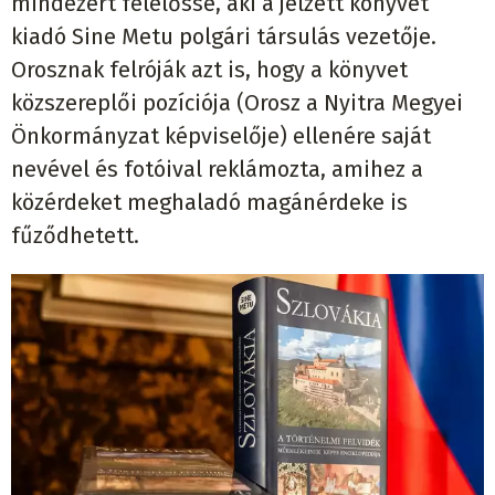
mindezért felelőssé, aki a jelzett könyvet
kiadó Sine Metu polgári társulás vezetője.
Orosznak felróják azt is, hogy a könyvet
közszereplői pozíciója (Orosz a Nyitra Megyei
Önkormányzat képviselője) ellenére saját
nevével és fotóival reklámozta, amihez a
közérdeket meghaladó magánérdeke is
fűződhetett.