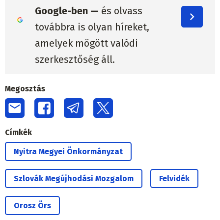
Google-ben —
és olvass
továbbra is olyan híreket,
amelyek mögött valódi
szerkesztőség áll.
Megosztás
Címkék
Nyitra Megyei Önkormányzat
Szlovák Megújhodási Mozgalom
Felvidék
Orosz Örs