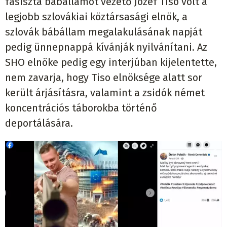
fasiszta bábállamot vezető Jozef Tiso volt a
legjobb szlovákiai köztársasági elnök, a
szlovák bábállam megalakulásának napját
pedig ünnepnappá kívánják nyilvánítani. Az
SHO elnöke pedig egy interjúban kijelentette,
nem zavarja, hogy Tiso elnöksége alatt sor
került árjásításra, valamint a zsidók német
koncentrációs táborokba történő
deportálására.