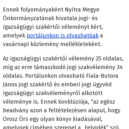
Ennek folyományaként Nyitra Megye
Önkormányzatának hivatala jogi- és
igazságügyi szakértői véleményt kért,
amelyek
portálunkon is olvashatóak
a
vasárnapi közlemény mellékleteként.
Az igazságügyi szakértői vélemény 25 oldalas,
míg az erre támaszkodó jogi szakvélemény 34
oldalas. Portálunkon olvasható Fiala-Butora
János jogi szakértő és emberi jogi ügyvéd
igazságügyi szakvéleményről alkotott
véleménye is. Ennek konklúziója, “az egész
beadvány azon a feltételezésen alapul, hogy
Orosz Örs egy olyan könyv kiadásával,
amelynek címében szerepel a „Felvidék” szó,