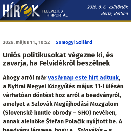
Ugrás
2026. 8. 6., csütörtök
a
Berta, Bettina
tartalomra
Hírek.sk
fő
navigáció
2026. május 11., 10:52
Somogyi Szilárd
Uniós politikusokat végezne ki, és
zavarja, ha Felvidékről beszélnek
Ahogy arról már
vasárnap este hírt adtunk
,
a Nyitrai Megyei Közgyűlés május 11-i ülésén
várhatóan döntést hoz arról a beadványról,
amelyet a Szlovák Megújhodási Mozgalom
(Slovenské hnutie obrody – SHO) nevében,
annak alelnöke Štefan Polačik nyújtott be. A
beadvány lényege, hogy a „
Szlovákia – a