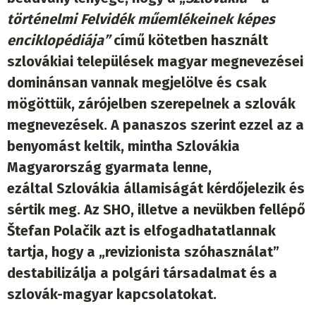
történelmi Felvidék műemlékeinek képes
enciklopédiája”
című kötetben használt
szlovákiai települések magyar megnevezései
dominánsan vannak megjelölve és csak
mögöttük, zárójelben szerepelnek a szlovák
megnevezések. A panaszos szerint ezzel az a
benyomást keltik, mintha Szlovákia
Magyarország gyarmata lenne,
ezáltal Szlovákia államiságát kérdőjelezik és
sértik meg. Az SHO, illetve a nevükben fellépő
Štefan Polačik azt is elfogadhatatlannak
tartja, hogy a „revizionista szóhasználat”
destabilizálja a polgári társadalmat és a
szlovák-magyar kapcsolatokat.