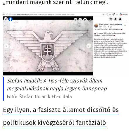
„mindent magunk szerint ítélünk meg”.
Štefan Polačik: A Tiso-féle szlovák állam
megalakulásának napja legyen ünnepnap
Fotó:
Štefan Polačik Fb-oldala
Egy ilyen, a fasiszta államot dicsőítő és
politikusok kivégzéséről fantáziáló