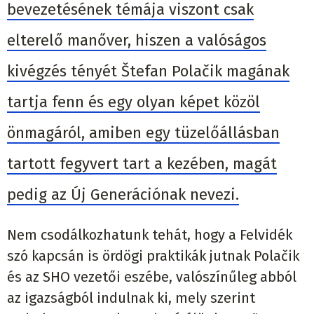
bevezetésének témája viszont csak
elterelő manőver, hiszen a valóságos
kivégzés tényét Štefan Polačik magának
tartja fenn és egy olyan képet közöl
önmagáról, amiben egy tüzelőállásban
tartott fegyvert tart a kezében, magát
pedig az Új Generációnak nevezi.
Nem csodálkozhatunk tehát, hogy a Felvidék
szó kapcsán is ördögi praktikák jutnak Polačik
és az SHO vezetői eszébe, valószínűleg abból
az igazságból indulnak ki, mely szerint