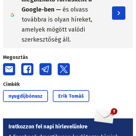
Google-ben —
és olvass
továbbra is olyan híreket,
amelyek mögött valódi
szerkesztőség áll.
Megosztás
Címkék
nyugdíjbónusz
Erik Tomáš
Iratkozzon fel napi hírlevelünkre