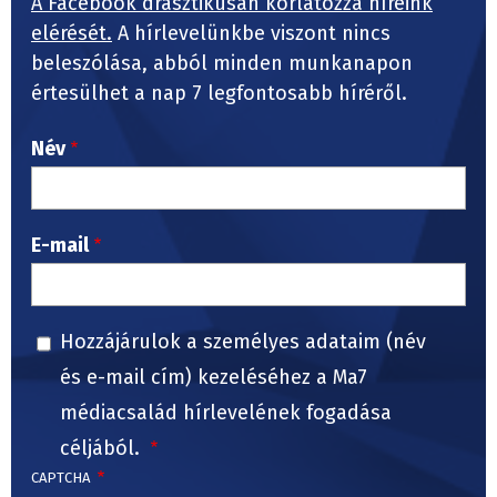
A Facebook drasztikusan korlátozza híreink
elérését.
A hírlevelünkbe viszont nincs
beleszólása, abból minden munkanapon
értesülhet a nap 7 legfontosabb híréről.
Név
E-mail
Hozzájárulok a személyes adataim (név
és e-mail cím) kezeléséhez a Ma7
médiacsalád hírlevelének fogadása
céljából.
CAPTCHA