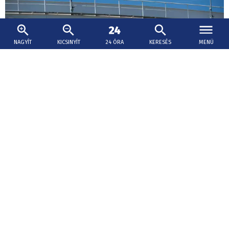
NAGYÍT
KICSINYÍT
24 ÓRA
KERESÉS
MENÜ
2026. augusztus 7., 14:35
Frissítve: aug. 7. 17:23
Tűz ütött ki a Slovnaft területén, a finomító
szerint a lakosságot nem veszélyezteti
Megsérült egy kőolajtermék-tároló a Slovnaftban. Csölle
önkormányzata arra kérte a lakosokat, hogy lehetőleg ne
tartózkodjanak a szabadban.
Legalább két támadást követtek el Nyitrán