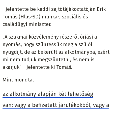
- jelentette be keddi sajtótájékoztatóján Erik
Tomáš (Hlas-SD) munka-, szociális és
családügyi miniszter.
„A szakmai közvélemény részéről óriási a
nyomás, hogy szüntessük meg a szülői
nyugdíjt, de az bekerült az alkotmányba, ezért
mi nem tudjuk megszüntetni, és nem is
akarjuk” – jelentette ki Tomáš.
Mint mondta,
az alkotmány alapján két lehetőség
van: vagy a befizetett járulékokból, vagy a