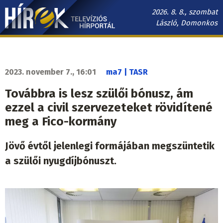
Ugrás
2026. 8. 8., szombat
a
László, Domonkos
tartalomra
Hírek.sk
fő
navigáció
2023. november 7., 16:01
ma7 | TASR
Továbbra is lesz szülői bónusz, ám
ezzel a civil szervezeteket rövidítené
meg a Fico-kormány
Jövő évtől jelenlegi formájában megszüntetik
a szülői nyugdíjbónuszt.