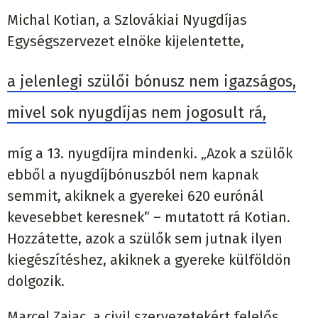
Michal Kotian, a Szlovákiai Nyugdíjas
Egységszervezet elnöke kijelentette,
a jelenlegi szülői bónusz nem igazságos,
mivel sok nyugdíjas nem jogosult rá,
míg a 13. nyugdíjra mindenki. „Azok a szülők
ebből a nyugdíjbónuszból nem kapnak
semmit, akiknek a gyerekei 620 eurónál
kevesebbet keresnek” – mutatott rá Kotian.
Hozzátette, azok a szülők sem jutnak ilyen
kiegészítéshez, akiknek a gyereke külföldön
dolgozik.
Marcel Zajac, a civil szervezetekért felelős