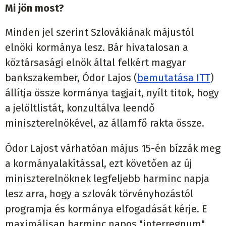
Mi jön most?
Minden jel szerint Szlovákiának májustól
elnöki kormánya lesz. Bár hivatalosan a
köztársasági elnök által felkért magyar
bankszakember, Ódor Lajos (
bemutatása ITT
)
állítja össze kormánya tagjait, nyílt titok, hogy
a jelöltlistát, konzultálva leendő
miniszterelnökével, az államfő rakta össze.
Ódor Lajost várhatóan május 15-én bízzák meg
a kormányalakítással, ezt követően az új
miniszterelnöknek legfeljebb harminc napja
lesz arra, hogy a szlovák törvényhozástól
programja és kormánya elfogadását kérje. E
maximálisan harminc napos "interregnum"