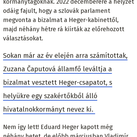
kormánytagoknak. 2022 decemberére a helyzet
odáig fajult, hogy a szlovák parlament
megvonta a bizalmat a Heger-kabinettől,
majd néhány hétre rá kiírták az előrehozott
választásokat.
Sokan már az év elején arra számítottak,
Zuzana Čaputová államfő leváltja a
bizalmat vesztett Heger-csapatot, s
helyükre egy szakértőkből álló
hivatalnokkormányt nevez ki.
Nem így lett! Eduard Heger kapott még
néhány hetet, de előbb márciusban Vladimír