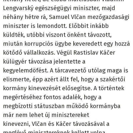
Lengvarský egészségügyi miniszter, majd
néhány hétre rá, Samuel Vlčan mezőgazdasági
miniszter is lemondott. Előbbit inkább
küldték, utóbbi viszont önként távozott,
miután korrupciós ügybe keveredett egy hozzá
kötődő vállalkozás. Végül Rastislav Káčer
külügyér távozása jelentette a
kegyelemdöfést. A tárcavezető utólag maga is
elismerte, épp azért állt fel, hogy a szakértői
kormány kinevezését elősegítse. A történtek
megértéséhez fontos adalék, hogy a
megbízotti státuszban működő kormányba
már nem lehet új minisztereket
kinevezni, Vlčan és Káčer távozásával a
meglévő minisztereknek kellett volna