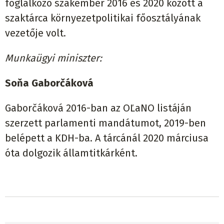
foglalkozó szakember 2016 és 2020 között a
szaktárca környezetpolitikai főosztályának
vezetője volt.
Munkaügyi miniszter:
Soňa Gaborčáková
Gaborčáková 2016-ban az OĽaNO listáján
szerzett parlamenti mandátumot, 2019-ben
belépett a KDH-ba. A tárcánál 2020 márciusa
óta dolgozik államtitkárként.