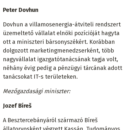
Peter Dovhun
Dovhun a villamosenergia-átviteli rendszert
üzemeltető vállalat elnöki pozícióját hagyta
ott a miniszteri bársonyszékért. Korábban
dolgozott marketingmenedzserként, több
nagyvállalat igazgatótanácsának tagja volt,
néhány évig pedig a pénzügyi tárcának adott
tanácsokat IT-s területeken.
Mezőgazdasági miniszter:
Jozef Bíreš
A Besztercebányáról származó Bíreš
állatorvosként végzett Kassán. Tudományos