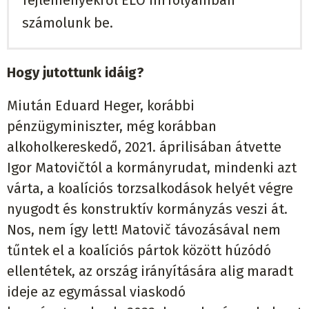
fejleményekről ÉLŐ hírfolyamban
számolunk be.
Hogy jutottunk idáig?
Miután Eduard Heger, korábbi
pénzügyminiszter, még korábban
alkoholkereskedő, 2021. áprilisában átvette
Igor Matovičtól a kormányrudat, mindenki azt
várta, a koalíciós torzsalkodások helyét végre
nyugodt és konstruktív kormányzás veszi át.
Nos, nem így lett! Matovič távozásával nem
tűntek el a koalíciós pártok között húzódó
ellentétek, az ország irányítására alig maradt
ideje az egymással viaskodó