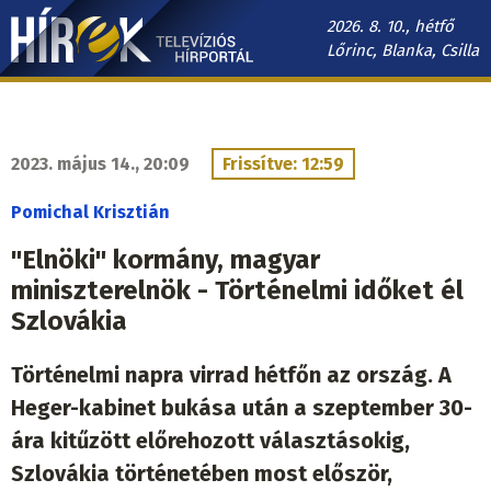
Ugrás
2026. 8. 10., hétfő
a
Lőrinc, Blanka, Csilla
tartalomra
Hírek.sk
fő
navigáció
2023. május 14., 20:09
Frissítve: 12:59
Pomichal Krisztián
"Elnöki" kormány, magyar
miniszterelnök - Történelmi időket él
Szlovákia
Történelmi napra virrad hétfőn az ország. A
Heger-kabinet bukása után a szeptember 30-
ára kitűzött előrehozott választásokig,
Szlovákia történetében most először,