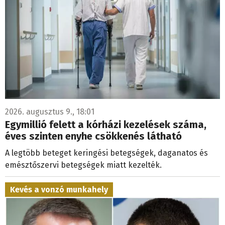
2026. augusztus 9., 18:01
Egymillió felett a kórházi kezelések száma,
éves szinten enyhe csökkenés látható
A legtöbb beteget keringési betegségek, daganatos és
emésztőszervi betegségek miatt kezelték.
Kevés a vonzó munkahely