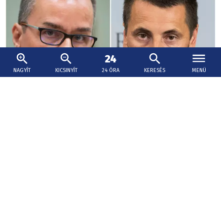
NAGYÍT
KICSINYÍT
24 ÓRA
KERESÉS
MENÜ
2026. augusztus 9., 15:36
Erik Tomáš: Korčok el akarta kerülni a
járulékfizetést, ezért kapott díjazást a PS-től
a felesége cégén keresztül
A kormánypárti és az ellenzéki politikus Ivan Korčok
pénzügyi botrányáról is véleményt cserélt.
A szlovák beteg