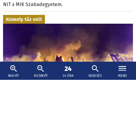
NIT x MIK Szabadegyetem.
Komoly tűz volt
NAGYÍT
KICSINYÍT
24 ÓRA
KERESÉS
MENÜ
2026. augusztus 8., 12:12