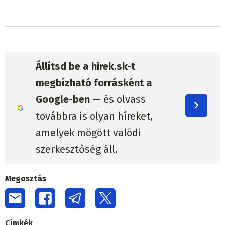
Állítsd be a hirek.sk-t
megbízható forrásként a
Google-ben —
és olvass
továbbra is olyan híreket,
amelyek mögött valódi
szerkesztőség áll.
Megosztás
Címkék