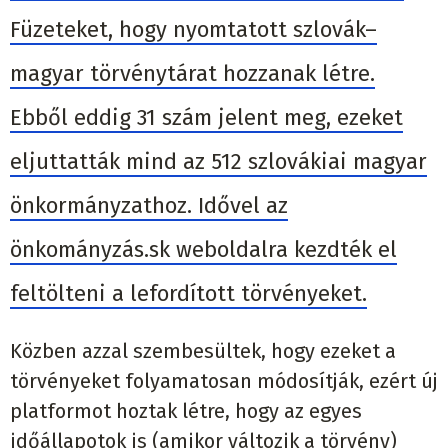
Füzeteket, hogy nyomtatott szlovák–
magyar törvénytárat hozzanak létre.
Ebből eddig 31 szám jelent meg, ezeket
eljuttatták mind az 512 szlovákiai magyar
önkormányzathoz. Idővel az
önkományzás.sk weboldalra kezdték el
feltölteni a lefordított törvényeket.
Közben azzal szembesültek, hogy ezeket a
törvényeket folyamatosan módosítják, ezért új
platformot hoztak létre, hogy az egyes
időállapotok is (amikor változik a törvény)