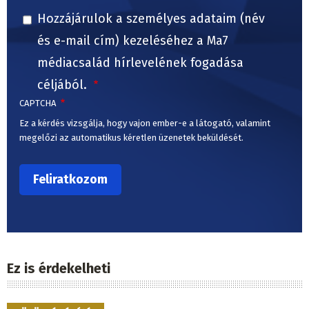
Hozzájárulok a személyes adataim (név
és e-mail cím) kezeléséhez a Ma7
médiacsalád hírlevelének fogadása
céljából.
CAPTCHA
Ez a kérdés vizsgálja, hogy vajon ember-e a látogató, valamint
megelőzi az automatikus kéretlen üzenetek beküldését.
Ez is érdekelheti