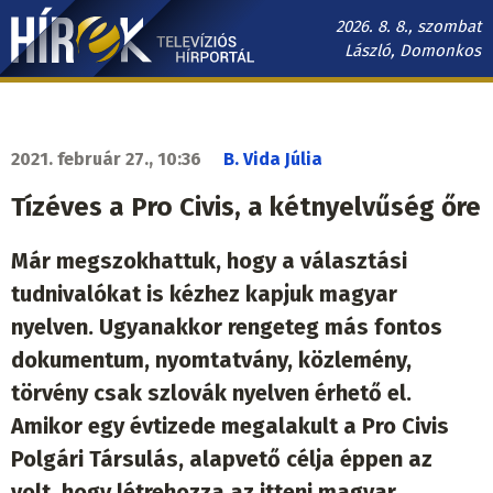
Ugrás
2026. 8. 8., szombat
a
László, Domonkos
tartalomra
Hírek.sk
fő
navigáció
2021. február 27., 10:36
B. Vida Júlia
Tízéves a Pro Civis, a kétnyelvűség őre
Már megszokhattuk, hogy a választási
tudnivalókat is kézhez kapjuk magyar
nyelven. Ugyanakkor rengeteg más fontos
dokumentum, nyomtatvány, közlemény,
törvény csak szlovák nyelven érhető el.
Amikor egy évtizede megalakult a Pro Civis
Polgári Társulás, alapvető célja éppen az
volt, hogy létrehozza az itteni magyar