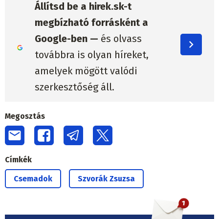
Állítsd be a hirek.sk-t
megbízható forrásként a
Google-ben —
és olvass
továbbra is olyan híreket,
amelyek mögött valódi
szerkesztőség áll.
Megosztás
Címkék
Csemadok
Szvorák Zsuzsa