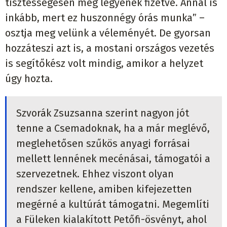
tisztességesen meg legyenek fizetve. Annál is
inkább, mert ez huszonnégy órás munka” –
osztja meg velünk a véleményét. De gyorsan
hozzáteszi azt is, a mostani országos vezetés
is segítőkész volt mindig, amikor a helyzet
úgy hozta.
Szvorák Zsuzsanna szerint nagyon jót
tenne a Csemadoknak, ha a már meglévő,
meglehetősen szűkös anyagi forrásai
mellett lennének mecénásai, támogatói a
szervezetnek. Ehhez viszont olyan
rendszer kellene, amiben kifejezetten
megérné a kultúrát támogatni. Megemlíti
a Füleken kialakított Petőfi-ösvényt, ahol