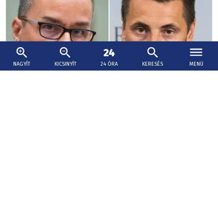
NAGYÍT
KICSINYÍT
24 ÓRA
KERESÉS
MENÜ
2026. augusztus 9., 15:36
Erik Tomáš: Korčok el akarta kerülni a
járulékfizetést, ezért kapott díjazást a PS-től
a felesége cégén keresztül
A kormánypárti és az ellenzéki politikus Ivan Korčok
pénzügyi botrányáról is véleményt cserélt.
A szlovák beteg