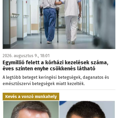
2026. augusztus 9., 18:01
Egymillió felett a kórházi kezelések száma,
éves szinten enyhe csökkenés látható
A legtöbb beteget keringési betegségek, daganatos és
emésztőszervi betegségek miatt kezelték.
Kevés a vonzó munkahely