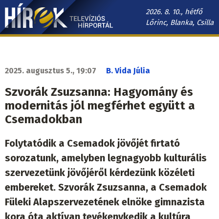
Ugrás
2026. 8. 10., hétfő
a
Lőrinc, Blanka, Csilla
tartalomra
Hírek.sk
fő
navigáció
2025. augusztus 5., 19:07
B. Vida Júlia
Szvorák Zsuzsanna: Hagyomány és
modernitás jól megférhet együtt a
Csemadokban
Folytatódik a Csemadok jövőjét firtató
sorozatunk, amelyben legnagyobb kulturális
szervezetünk jövőjéről kérdezünk közéleti
embereket. Szvorák Zsuzsanna, a Csemadok
Füleki Alapszervezetének elnöke gimnazista
kora óta aktívan tevékenykedik a kultúra