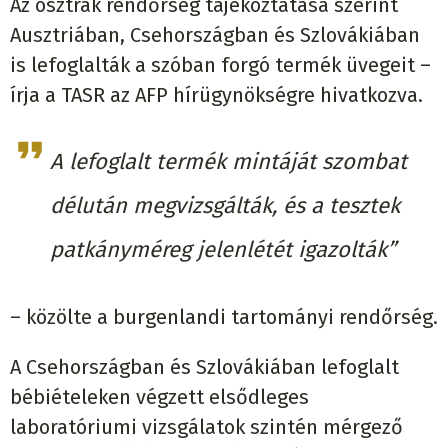
Az osztrák rendőrség tájékoztatása szerint
Ausztriában, Csehországban és Szlovákiában
is lefoglalták a szóban forgó termék üvegeit –
írja a TASR az AFP hírügynökségre hivatkozva.
A lefoglalt termék mintáját szombat
délután megvizsgálták, és a tesztek
patkányméreg jelenlétét igazolták”
– közölte a burgenlandi tartományi rendőrség.
A Csehországban és Szlovákiában lefoglalt
bébiételeken végzett elsődleges
laboratóriumi vizsgálatok szintén mérgező