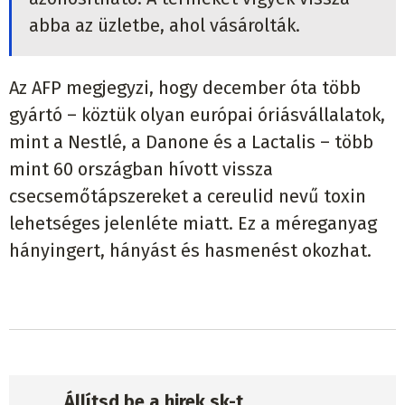
abba az üzletbe, ahol vásárolták.
Az AFP megjegyzi, hogy december óta több
gyártó – köztük olyan európai óriásvállalatok,
mint a Nestlé, a Danone és a Lactalis – több
mint 60 országban hívott vissza
csecsemőtápszereket a cereulid nevű toxin
lehetséges jelenléte miatt. Ez a méreganyag
hányingert, hányást és hasmenést okozhat.
Állítsd be a hirek.sk-t