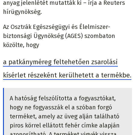
anyag jelenlétét mutatták ki – írja a Reuters
hírügynökség.
Az Osztrák Egészségügyi és Élelmiszer-
biztonsági Ügynökség (AGES) szombaton
közölte, hogy
a patkányméreg feltehetően zsarolási
kísérlet részeként kerülhetett a termékbe.
A hatóság felszólította a fogyasztókat,
hogy ne fogyasszák el a szóban forgó
terméket, amely az üveg alján található
piros körrel ellátott fehér címke alapján
azonosítható. A terméket vigyék vissza