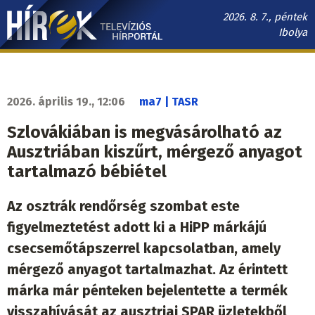
Ugrás
2026. 8. 7., péntek
a
Ibolya
tartalomra
Hírek.sk
fő
navigáció
2026. április 19., 12:06
ma7 | TASR
Szlovákiában is megvásárolható az
Ausztriában kiszűrt, mérgező anyagot
tartalmazó bébiétel
Az osztrák rendőrség szombat este
figyelmeztetést adott ki a HiPP márkájú
csecsemőtápszerrel kapcsolatban, amely
mérgező anyagot tartalmazhat. Az érintett
márka már pénteken bejelentette a termék
visszahívását az ausztriai SPAR üzletekből