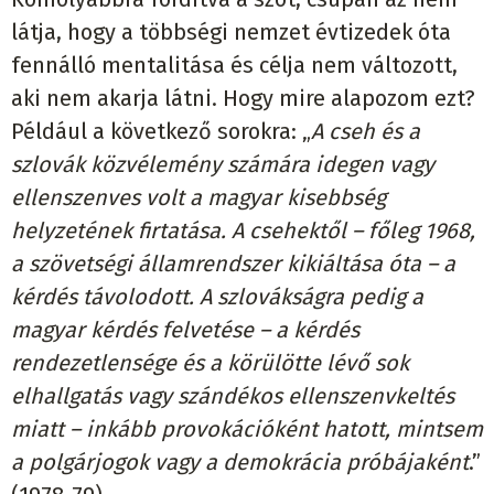
látja, hogy a többségi nemzet évtizedek óta
fennálló mentalitása és célja nem változott,
aki nem akarja látni. Hogy mire alapozom ezt?
Például a következő sorokra: „
A cseh és a
szlovák közvélemény számára idegen vagy
ellenszenves volt a magyar kisebbség
helyzetének firtatása. A csehektől – főleg 1968,
a szövetségi államrendszer kikiáltása óta – a
kérdés távolodott. A szlovákságra pedig a
magyar kérdés felvetése – a kérdés
rendezetlensége és a körülötte lévő sok
elhallgatás vagy szándékos ellenszenvkeltés
miatt – inkább provokációként hatott, mintsem
a polgárjogok vagy a demokrácia próbájaként
.”