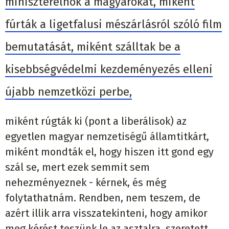
miniszterelnök a magyarokat, miként
fúrták a ligetfalusi mészárlásról szóló film
bemutatását, miként szálltak be a
kisebbségvédelmi kezdeményezés elleni
újabb nemzetközi perbe,
miként rúgták ki (pont a liberálisok) az
egyetlen magyar nemzetiségű államtitkárt,
miként mondták el, hogy hiszen itt gond egy
szál se, mert ezek semmit sem
nehezményeznek - kérnek, és még
folytathatnám. Rendben, nem teszem, de
azért illik arra visszatekinteni, hogy amikor
meg kérést teszünk le az asztalra, szeretett