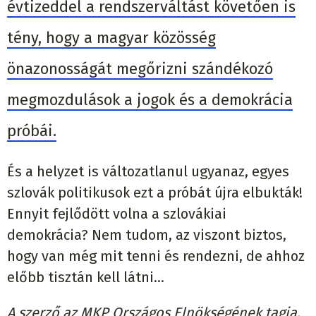
évtizeddel a rendszerváltást követően is
tény, hogy a magyar közösség
önazonosságát megőrizni szándékozó
megmozdulások a jogok és a demokrácia
próbái.
És a helyzet is változatlanul ugyanaz, egyes
szlovák politikusok ezt a próbát újra elbukták!
Ennyit fejlődött volna a szlovákiai
demokrácia? Nem tudom, az viszont biztos,
hogy van még mit tenni és rendezni, de ahhoz
előbb tisztán kell látni…
A szerző az MKP Országos Elnökségének tagja.