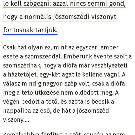
le kell szögezni: azzal nincs semmi gond,
hogy a normális jószomszédi viszonyt
fontosnak tartjuk.
Csak hát olyan ez, mint az egyszeri ember
esete a szomszéddal. Emberünk évente szólt a
szomszédnak, hogy a diófa már veszélyezteti
a háztetőjét, egy-két ágat le kellene vágni. A
válasz mindig nagyon szép volt, csak a diófa
meg a tető ütközése nem oldódott meg. A
végén bedőlt a tető, és azóta is beesik a
nappaliba az eső, de hát a jószomszédi
viszony….
Komolyabbra fordítva a szót, csupán az nem