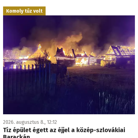
Komoly tűz volt
2026. augusztus 8., 12:12
Tíz épület égett az éjjel a közép-szlovákiai
Barackán