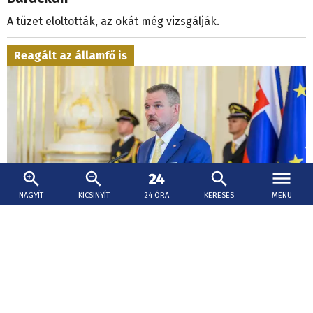
A tüzet eloltották, az okát még vizsgálják.
Reagált az államfő is
NAGYÍT
KICSINYÍT
24 ÓRA
KERESÉS
MENÜ
2026. augusztus 7., 15:57
Pellegrini: Csírájában kell elfojtani a faji