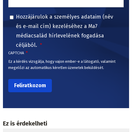
Hozzájárulok a személyes adataim (név
és e-mail cím) kezeléséhez a Ma7
médiacsalád hírlevelének fogadása
céljából.
CAPTCHA
Ez a kérdés vizsgálja, hogy vajon ember-e a látogató, valamint
megelőzi az automatikus kéretlen üzenetek beküldését.
Ez is érdekelheti