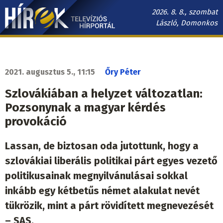
Ugrás
2026. 8. 8., szombat
a
László, Domonkos
tartalomra
Hírek.sk
fő
navigáció
2021. augusztus 5., 11:15
Őry Péter
Szlovákiában a helyzet változatlan:
Pozsonynak a magyar kérdés
provokáció
Lassan, de biztosan oda jutottunk, hogy a
szlovákiai liberális politikai párt egyes vezető
politikusainak megnyilvánulásai sokkal
inkább egy kétbetűs német alakulat nevét
tükrözik, mint a párt rövidített megnevezését
– SAS.