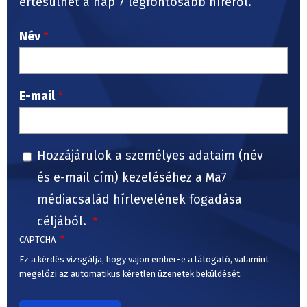
értesülhet a nap 7 legfontosabb híréről.
Név
E-mail
Hozzájárulok a személyes adataim (név
és e-mail cím) kezeléséhez a Ma7
médiacsalád hírlevelének fogadása
céljából.
CAPTCHA
Ez a kérdés vizsgálja, hogy vajon ember-e a látogató, valamint
megelőzi az automatikus kéretlen üzenetek beküldését.