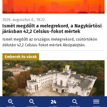
2026. augusztus 6., 18:22
Ismét megdőlt a melegrekord, a Nagykürtösi
járásban 42,2 Celsius-fokot mértek
Ismét megdőlt az országos melegrekord, csütörtökön
délután 42,2 Celsius-fokot mértek Alsópalojtán.
Emberek és várak