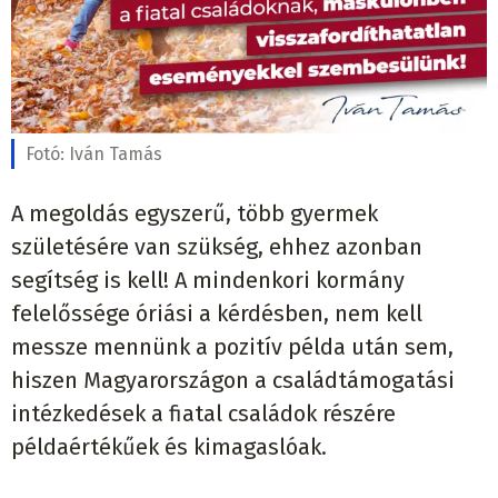
Fotó:
Iván Tamás
A megoldás egyszerű, több gyermek
születésére van szükség, ehhez azonban
segítség is kell! A mindenkori kormány
felelőssége óriási a kérdésben, nem kell
messze mennünk a pozitív példa után sem,
hiszen Magyarországon a családtámogatási
intézkedések a fiatal családok részére
példaértékűek és kimagaslóak.