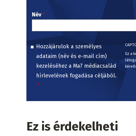
Név
CAPT
Hozzájárulok a személyes
Ez a k
adataim (név és e-mail cím)
látog
kezeléséhez a Ma7 médiacsalád
kéretl
hírlevelének fogadása céljából.
Ez is érdekelheti