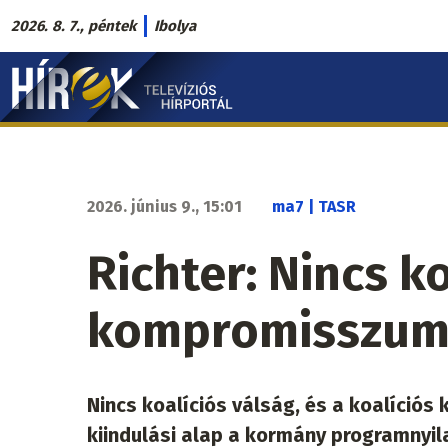
Ugrás
2026. 8. 7., péntek
Ibolya
a
Hírek.sk
tartalomra
fő
navigáció
2026. június 9., 15:01
ma7 | TASR
Richter: Nincs ko
kompromisszumk
Nincs koalíciós válság, és a koalíció
kiindulási alap a kormány programnyila