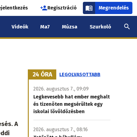
használói
ejelentkezés
Regisztráció
Megrendelés
k
Videók
Ma7
Múzsa
Szurkoló
nüje
24 ÓRA
LEGOLVASOTTABB
2026. augusztus 7., 09:09
Legkevesebb hat ember meghalt
és tizenöten megsérültek egy
iskolai lövöldözésben
esés. A
2026. augusztus 7., 08:16
eddi