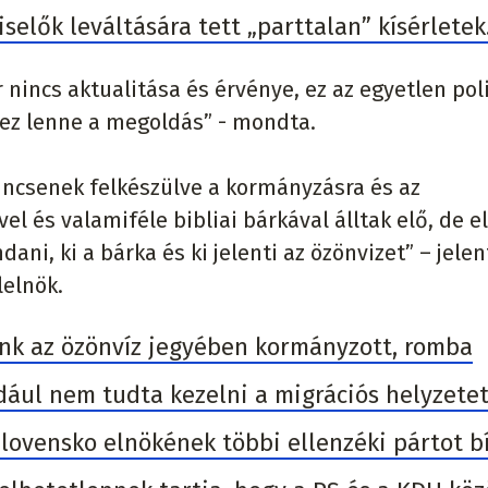
selők leváltására tett „parttalan” kísérletek
r nincs aktualitása és érvénye, ez az egyetlen poli
 ez lenne a megoldás” - mondta.
nincsenek felkészülve a kormányzásra és az
 és valamiféle bibliai bárkával álltak elő, de e
ani, ki a bárka és ki jelenti az özönvizet” – jele
lelnök.
nk az özönvíz jegyében kormányzott, romba
dául nem tudta kezelni a migrációs helyzetet
Slovensko elnökének többi ellenzéki pártot b