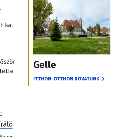
.
tika,
lőször
Gelle
ntette
ITTHON-OTTHON ROVATUNK
.
íráló