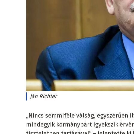
Ján Richter
„Nincs semmiféle válság, egyszerűen il
mindegyik kormánypárt igyekszik érvén
tiszteletben tartásával” – jelentette ki 