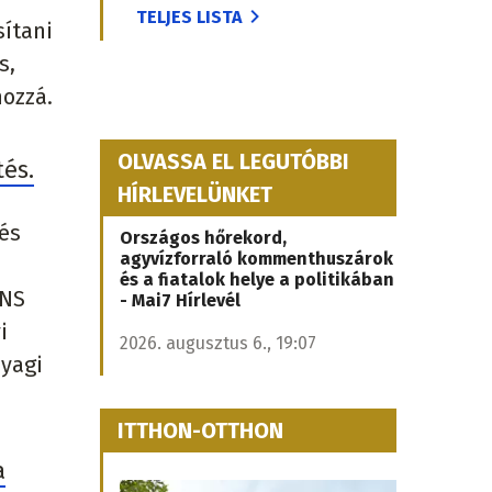
TELJES LISTA
sítani
s,
hozzá.
OLVASSA EL LEGUTÓBBI
és.
HÍRLEVELÜNKET
és
Országos hőrekord,
agyvízforraló kommenthuszárok
és a fiatalok helye a politikában
SNS
- Mai7 Hírlevél
i
2026. augusztus 6., 19:07
nyagi
ITTHON-OTTHON
a