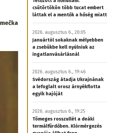
Tetőzött a hőhullám:
csütörtökön több tucat embert
láttak el a mentők a hőség miatt
Šimečka
2026. augusztus 6., 20:05
Januártól sokaknak mélyebben
a zsebükbe kell nyúlniuk az
ingatlanvásárlásnál
2026. augusztus 6., 19:46
Svédország átadja Ukrajnának
a lefoglalt orosz árnyékflotta
egyik hajóját
2026. augusztus 6., 19:25
Tömeges rosszullét a deáki
termálfürdőben. Klórmérgezés