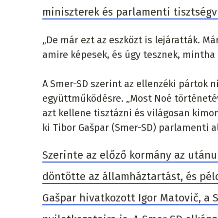
miniszterek és parlamenti tisztségvi
„De már ezt az eszközt is lejáratták. Má
amire képesek, és úgy tesznek, mintha
A Smer-SD szerint az ellenzéki pártok 
együttműködésre. „Most Noé történetével
azt kellene tisztázni és világosan kimond
ki Tibor Gašpar (Smer-SD) parlamenti a
Szerinte az előző kormány az utánu
döntötte az államháztartást, és pél
Gašpar hivatkozott Igor Matovič, a 