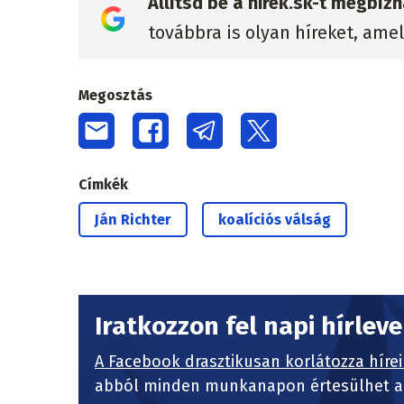
Állítsd be a hirek.sk-t megbí
továbbra is olyan híreket, ame
Megosztás
Címkék
Ján Richter
koalíciós válság
Iratkozzon fel napi hírlev
A Facebook drasztikusan korlátozza hírei
abból minden munkanapon értesülhet a 