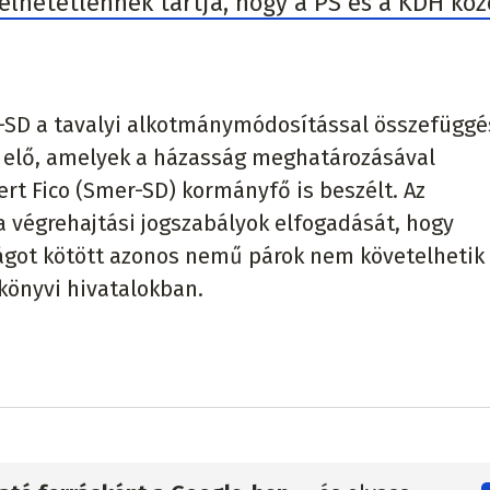
zelhetetlennek tartja, hogy a PS és a KDH kö
er-SD a tavalyi alkotmánymódosítással összefügg
i elő, amelyek a házasság meghatározásával
rt Fico (Smer-SD) kormányfő is beszélt. Az
 végrehajtási jogszabályok elfogadását, hogy
ágot kötött azonos nemű párok nem követelhetik
könyvi hivatalokban.