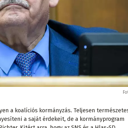
Fo
yen a koalíciós kormányzás. Teljesen természete
yesíteni a saját érdekeit, de a kormányprogram
Richter. Kitért arra, hogy az SNS és a Hlas-SD