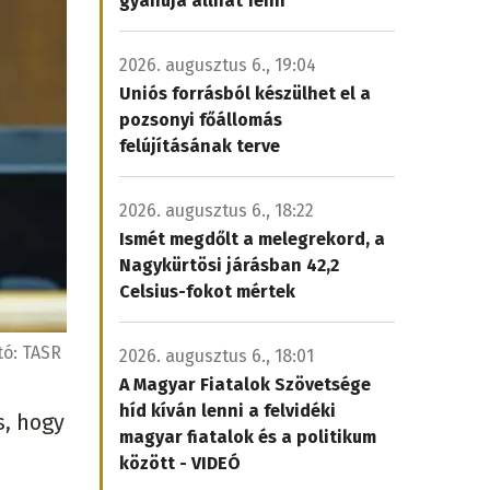
gyanúja állhat fenn
2026. augusztus 6., 19:04
Uniós forrásból készülhet el a
pozsonyi főállomás
felújításának terve
2026. augusztus 6., 18:22
Ismét megdőlt a melegrekord, a
Nagykürtösi járásban 42,2
Celsius-fokot mértek
tó:
TASR
2026. augusztus 6., 18:01
A Magyar Fiatalok Szövetsége
híd kíván lenni a felvidéki
s, hogy
magyar fiatalok és a politikum
között - VIDEÓ