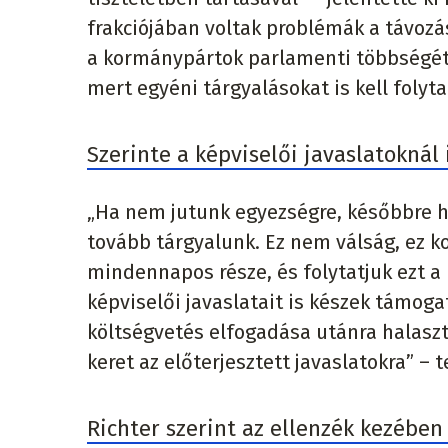
frakciójában voltak problémák a távozás
a kormánypártok parlamenti többségé
mert egyéni tárgyalásokat is kell folytat
Szerinte a képviselői javaslatokná
„Ha nem jutunk egyezségre, későbbre h
tovább tárgyalunk. Ez nem válság, ez 
mindennapos része, és folytatjuk ezt 
képviselői javaslatait is készek támoga
költségvetés elfogadása utánra halaszt
keret az előterjesztett javaslatokra” – t
Richter szerint az ellenzék kezében 