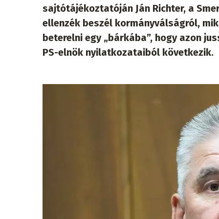
sajtótájékoztatóján Ján Richter, a Sme
ellenzék beszél kormányválságról, mik
beterelni egy „bárkába”, hogy azon ju
PS-elnök nyilatkozataiból következik.