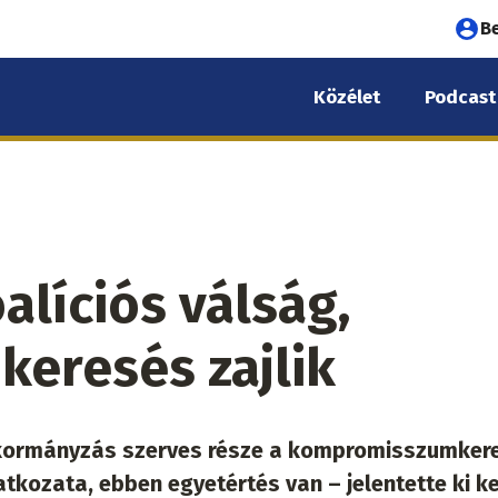
Fel
B
fió
Közélet
Podcast
me
alíciós válság,
eresés zajlik
s kormányzás szerves része a kompromisszumker
tkozata, ebben egyetértés van – jelentette ki k