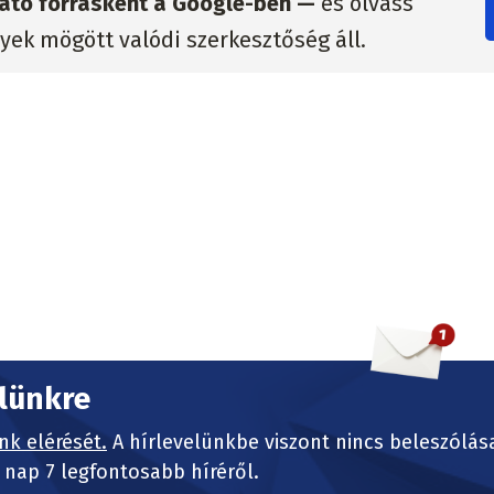
zható forrásként a Google-ben —
és olvass
lyek mögött valódi szerkesztőség áll.
elünkre
nk elérését.
A hírlevelünkbe viszont nincs beleszólás
nap 7 legfontosabb híréről.