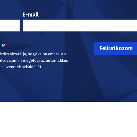
E-mail
CHA
érdés vizsgálja, hogy vajon ember-e a
ató, valamint megelőzi az automatikus
en üzenetek beküldését.