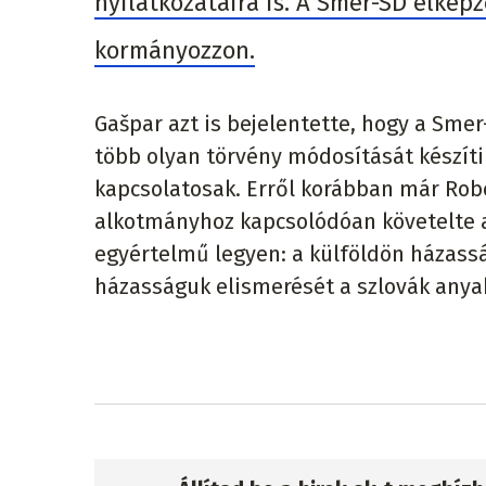
nyilatkozataira is. A Smer-SD elkép
kormányozzon.
Gašpar azt is bejelentette, hogy a Sm
több olyan törvény módosítását készít
kapcsolatosak. Erről korábban már Robe
alkotmányhoz kapcsolódóan követelte a
egyértelmű legyen: a külföldön házass
házasságuk elismerését a szlovák anya