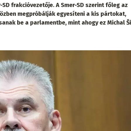
r-SD frakcióvezetője. A Smer-SD szerint főleg az
özben megpróbálják egyesíteni a kis pártokat,
ssanak be a parlamentbe, mint ahogy ez Michal 