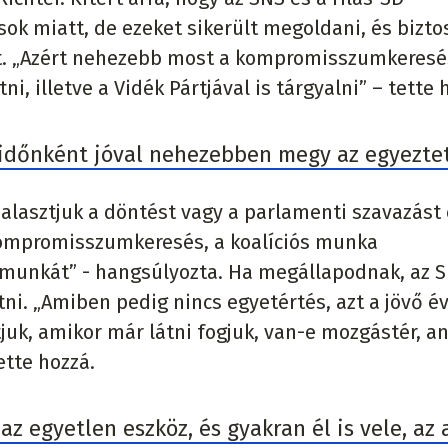
ok miatt, de ezeket sikerült megoldani, és bizto
t. „Azért nehezebb most a kompromisszumkeresé
ni, illetve a Vidék Pártjával is tárgyalni” – tette 
l időnként jóval nehezebben megy az egyeztet
alasztjuk a döntést vagy a parlamenti szavazást 
kompromisszumkeresés, a koalíciós munka
a munkát” - hangsúlyozta. Ha megállapodnak, az 
tni. „Amiben pedig nincs egyetértés, azt a jövő év
juk, amikor már látni fogjuk, van-e mozgástér, a
ette hozzá.
az egyetlen eszköz, és gyakran él is vele, az 