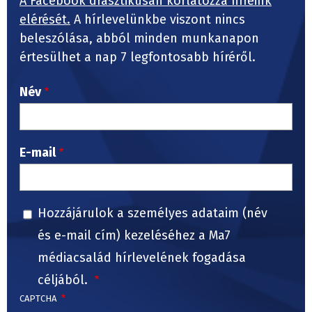
A Facebook drasztikusan korlátozza híreink
elérését.
A hírlevelünkbe viszont nincs
beleszólása, abból minden munkanapon
értesülhet a nap 7 legfontosabb híréről.
Név
E-mail
Hozzájárulok a személyes adataim (név
és e-mail cím) kezeléséhez a Ma7
médiacsalád hírlevelének fogadása
céljából.
CAPTCHA