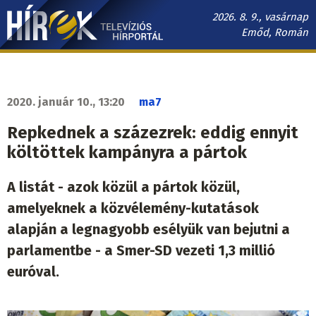
Ugrás
2026. 8. 9., vasárnap
a
Emőd, Román
tartalomra
Hírek.sk
fő
navigáció
2020. január 10., 13:20
ma7
Repkednek a százezrek: eddig ennyit
költöttek kampányra a pártok
A listát - azok közül a pártok közül,
amelyeknek a közvélemény-kutatások
alapján a legnagyobb esélyük van bejutni a
parlamentbe - a Smer-SD vezeti 1,3 millió
euróval.