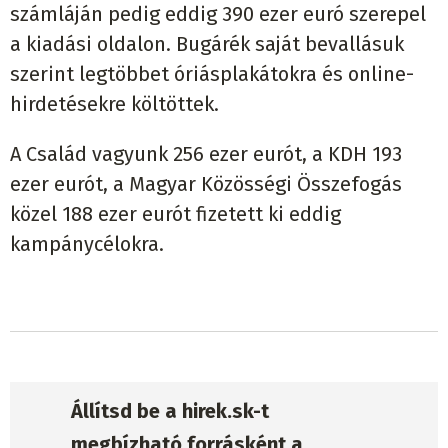
számláján pedig eddig 390 ezer euró szerepel
a kiadási oldalon. Bugárék saját bevallásuk
szerint legtöbbet óriásplakátokra és online-
hirdetésekre költöttek.
A Család vagyunk 256 ezer eurót, a KDH 193
ezer eurót, a Magyar Közösségi Összefogás
közel 188 ezer eurót fizetett ki eddig
kampánycélokra.
Állítsd be a hirek.sk-t
megbízható forrásként a