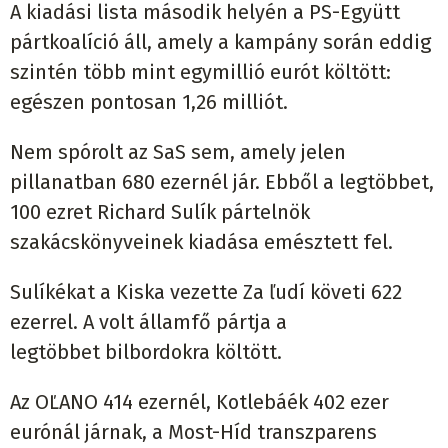
A kiadási lista második helyén a PS-Együtt
pártkoalíció áll, amely a kampány során eddig
szintén több mint egymillió eurót költött:
egészen pontosan 1,26 milliót.
Nem spórolt az SaS sem, amely jelen
pillanatban 680 ezernél jár. Ebből a legtöbbet,
100 ezret Richard Sulík pártelnök
szakácskönyveinek kiadása emésztett fel.
Sulíkékat a Kiska vezette Za ľudí követi 622
ezerrel. A volt államfő pártja a
legtöbbet bilbordokra költött.
Az OĽANO 414 ezernél, Kotlebáék 402 ezer
eurónál járnak, a Most-Híd transzparens