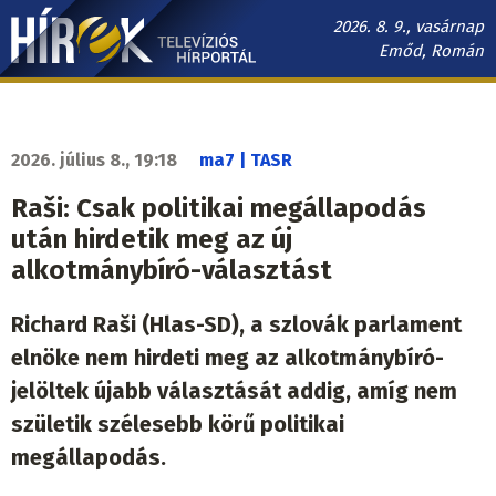
Ugrás
2026. 8. 9., vasárnap
a
Emőd, Román
tartalomra
Hírek.sk
fő
navigáció
2026. július 8., 19:18
ma7 | TASR
Raši: Csak politikai megállapodás
után hirdetik meg az új
alkotmánybíró-választást
Richard Raši (Hlas-SD), a szlovák parlament
elnöke nem hirdeti meg az alkotmánybíró-
jelöltek újabb választását addig, amíg nem
születik szélesebb körű politikai
megállapodás.