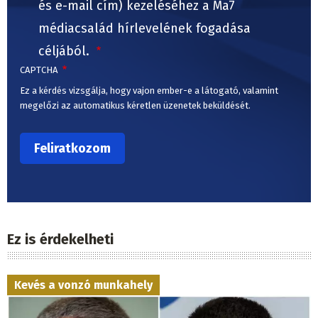
és e-mail cím) kezeléséhez a Ma7
médiacsalád hírlevelének fogadása
céljából.
CAPTCHA
Ez a kérdés vizsgálja, hogy vajon ember-e a látogató, valamint
megelőzi az automatikus kéretlen üzenetek beküldését.
Ez is érdekelheti
Kevés a vonzó munkahely