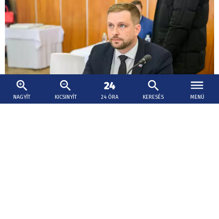
NAGYÍT
KICSINYÍT
24 ÓRA
KERESÉS
MENÜ
2026. augusztus 9., 14:14
Šaško megreformálná a sürgősségi orvosi
szolgálatot, reagált a Dôvera és az Union
összevonására is
A biztosítottaknak nincs mitől félniük - hangsúlyozta az
egészségügyi tárca vezetője a Joj 24 televízió Politika 24