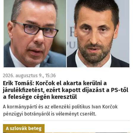
2026. augusztus 9., 15:36
Erik Tomáš: Korčok el akarta kerülni a
járulékfizetést, ezért kapott díjazást a PS-től
a felesége cégén keresztül
A kormánypárti és az ellenzéki politikus Ivan Korčok
pénzügyi botrányáról is véleményt cserélt.
A szlovák beteg