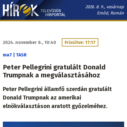
Ugrás
2026. 8. 9., vasárnap
a
Emőd, Román
tartalomra
Hírek.sk
fő
navigáció
2024. november 6., 10:40
Frissítve: 17:17
ma7 | TASR
Peter Pellegrini gratulált Donald
Trumpnak a megválasztásához
Peter Pellegrini államfő szerdán gratulált
Donald Trumpnak az amerikai
elnökválasztáson aratott győzelméhez.