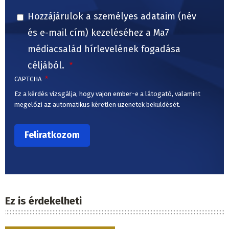
Hozzájárulok a személyes adataim (név
és e-mail cím) kezeléséhez a Ma7
médiacsalád hírlevelének fogadása
céljából.
CAPTCHA
Ez a kérdés vizsgálja, hogy vajon ember-e a látogató, valamint
megelőzi az automatikus kéretlen üzenetek beküldését.
Ez is érdekelheti