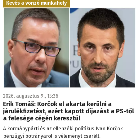
Kevés a vonzó munkahely
2026. augusztus 9., 15:36
Erik Tomáš: Korčok el akarta kerülni a
járulékfizetést, ezért kapott díjazást a PS-től
a felesége cégén keresztül
A kormánypárti és az ellenzéki politikus Ivan Korčok
pénzügyi botrányáról is véleményt cserélt.