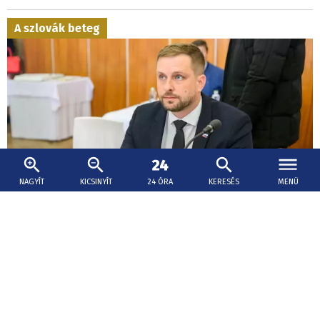
A szlovák beteg
NAGYÍT
KICSINYÍT
24 ÓRA
KERESÉS
MENÜ
2026. augusztus 9., 14:14
Šaško megreformálná a sürgősségi orvosi
szolgálatot, reagált a Dôvera és az Union
összevonására is