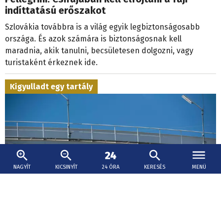
indíttatású erőszakot
Szlovákia továbbra is a világ egyik legbiztonságosabb
országa. És azok számára is biztonságosnak kell
maradnia, akik tanulni, becsületesen dolgozni, vagy
turistaként érkeznek ide.
Kigyulladt egy tartály
NAGYÍT
KICSINYÍT
24 ÓRA
KERESÉS
MENÜ