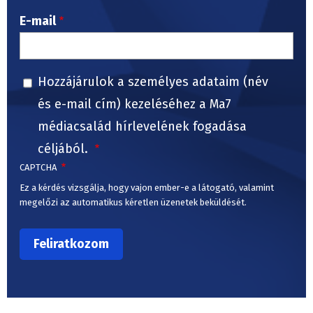
E-mail
Hozzájárulok a személyes adataim (név
és e-mail cím) kezeléséhez a Ma7
médiacsalád hírlevelének fogadása
céljából.
CAPTCHA
Ez a kérdés vizsgálja, hogy vajon ember-e a látogató, valamint
megelőzi az automatikus kéretlen üzenetek beküldését.