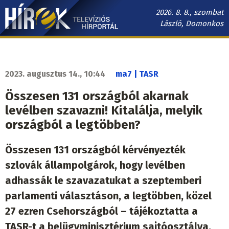
Ugrás
2026. 8. 8., szombat
a
László, Domonkos
tartalomra
Hírek.sk
fő
navigáció
2023. augusztus 14., 10:44
ma7 | TASR
Összesen 131 országból akarnak
levélben szavazni! Kitalálja, melyik
országból a legtöbben?
Összesen 131 országból kérvényezték
szlovák állampolgárok, hogy levélben
adhassák le szavazatukat a szeptemberi
parlamenti választáson, a legtöbben, közel
27 ezren Csehországból – tájékoztatta a
TASR-t a belügyminisztérium sajtóosztálya.