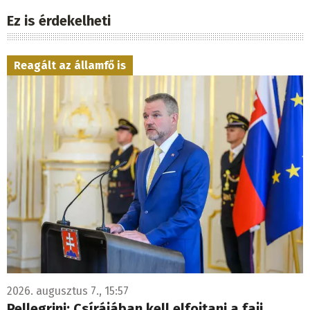
Ez is érdekelheti
Reagált az államfő is
2026. augusztus 7., 15:57
Pellegrini: Csírájában kell elfojtani a faji