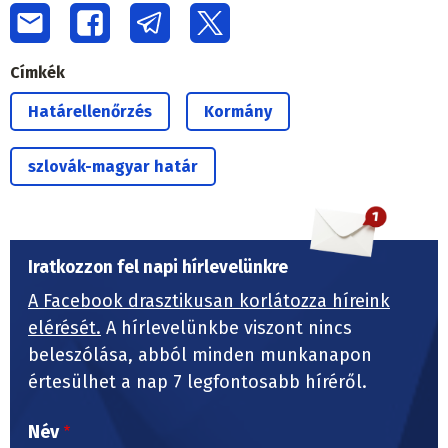
Címkék
Határellenőrzés
Kormány
szlovák-magyar határ
Iratkozzon fel napi hírlevelünkre
A Facebook drasztikusan korlátozza híreink
elérését.
A hírlevelünkbe viszont nincs
beleszólása, abból minden munkanapon
értesülhet a nap 7 legfontosabb híréről.
Név