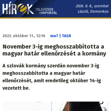
Ugrás
2026. 8. 8., szombat
a
László, Domonkos
tartalomra
Hírek.sk
fő
navigáció
2023. október 11., 12:16
ma7 | TASR
November 3-ig meghosszabbította a
magyar határ ellenőrzését a kormány
A szlovák kormány szerdán november 3-ig
meghosszabbította a magyar határ
ellenőrzését, amit eredetileg október 14-ig
vezetett be.