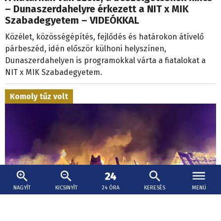
– Dunaszerdahelyre érkezett a NIT x MIK
Szabadegyetem – VIDEÓKKAL
Közélet, közösségépítés, fejlődés és határokon átívelő
párbeszéd, idén először külhoni helyszínen,
Dunaszerdahelyen is programokkal várta a fiatalokat a
NIT x MIK Szabadegyetem.
Komoly tűz volt
NAGYÍT
KICSINYÍT
24 ÓRA
KERESÉS
MENÜ