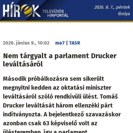
Ugrás
2026. 8. 7., péntek
a
Ibolya
tartalomra
Hírek.sk
fő
navigáció
2026. június 9., 10:02
ma7 | TASR
Nem tárgyalt a parlament Drucker
leváltásáról
Második próbálkozásra sem sikerült
megnyitni kedden az oktatási miniszter
leváltásáról szóló rendkívüli ülést. Tomáš
Drucker leváltását három ellenzéki párt
indítványozta. A bejelentkező szavazáskor
azonban csak 63 képviselő volt az
ülésteremben, így a parlament