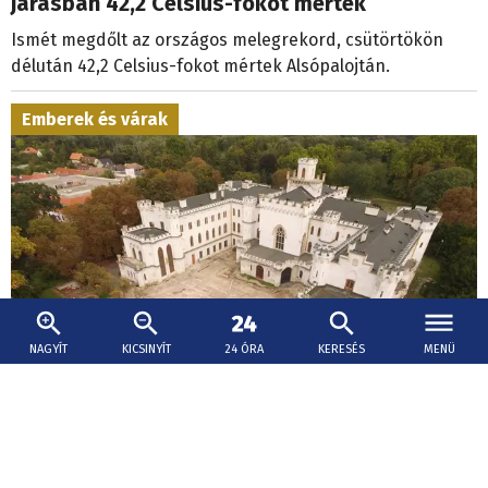
járásban 42,2 Celsius-fokot mértek
Ismét megdőlt az országos melegrekord, csütörtökön
délután 42,2 Celsius-fokot mértek Alsópalojtán.
Emberek és várak
NAGYÍT
KICSINYÍT
24 ÓRA
KERESÉS
MENÜ