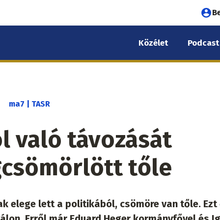
Fel
B
fió
Közélet
Podcast
me
ma7 | TASR
l való távozását
gcsömörlött tőle
 elege lett a politikából, csömöre van tőle. Ezt
álon. Erről már Eduard Heger kormányfővel és I