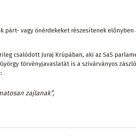
ok párt- vagy önérdekeket részesítenek előnyben 
ileg csalódott Juraj Krúpában, aki az SaS parlam
i György törvényjavaslatát is a szivárványos zászló
:
matosan zajlanak”,