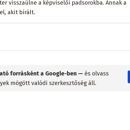
ter visszaülne a képviselői padsorokba. Annak a
, akit bírált.
zható forrásként a Google-ben —
és olvass
lyek mögött valódi szerkesztőség áll.