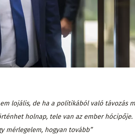
m lojális, de ha a politikából való távozás m
örténhet holnap, tele van az ember hócipője.
gy mérlegelem, hogyan tovább”