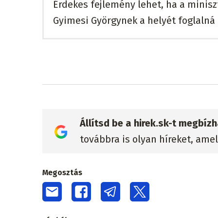
Érdekes fejlemény lehet, ha a minisz
Gyimesi Györgynek a helyét foglalná el
Állítsd be a hirek.sk-t megbí
továbbra is olyan híreket, ame
Megosztás