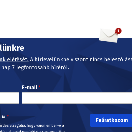
elünkre
nk elérését.
A hírlevelünkbe viszont nincs beleszólás
nap 7 legfontosabb híréről.
E-mail
CHA
érdés vizsgálja, hogy vajon ember-e a
ató, valamint megelőzi az automatikus