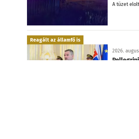
A tüzet elol
Reagált az államfő is
2026. augusz
Pellegrin
Szlovákia t
is biztonsá
turistaként
Kigyulladt egy tartály
2026. augus
Tűz ütött