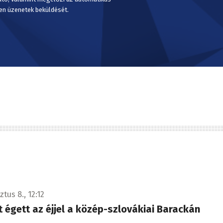
en üzenetek beküldését.
tus 8., 12:12
t égett az éjjel a közép-szlovákiai Barackán