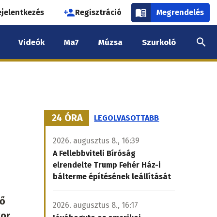
használói
ejelentkezés
Regisztráció
Megrendelés
k
Videók
Ma7
Múzsa
Szurkoló
nüje
24 ÓRA
LEGOLVASOTTABB
2026. augusztus 8., 16:39
A Fellebbviteli Bíróság
elrendelte Trump Fehér Ház-i
bálterme építésének leállítását
 ő
2026. augusztus 8., 16:17
gor