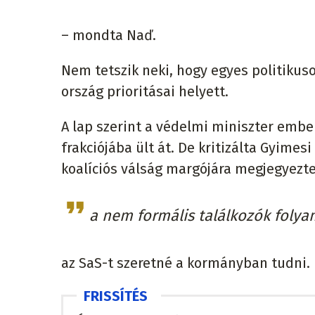
– mondta Naď.
Nem tetszik neki, hogy egyes politikus
ország prioritásai helyett.
A lap szerint a védelmi miniszter ember
frakciójába ült át. De kritizálta Gyimes
koalíciós válság margójára megjegyezte
a nem formális találkozók folya
az SaS-t szeretné a kormányban tudni.