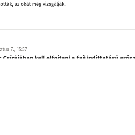
tották, az okát még vizsgálják.
tus 7., 15:57
i: Csírájában kell elfojtani a faji indíttatású erő
ovábbra is a világ egyik legbiztonságosabb országa. És azok
gosnak kell maradnia, akik tanulni, becsületesen dolgozni, v
 érkeznek ide.
ztus 7., 14:35
Frissítve: aug. 7. 17:23
 ki a Slovnaft területén, a finomító szerint a