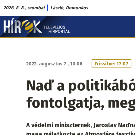
Ugrás
2026. 8. 8., szombat
László, Domonkos
a
Hírek.sk
tartalomra
fő
navigáció
2022. augusztus 7., 10:06
Frissítve: 17:07
Naď a politikábó
fontolgatja, me
A védelmi miniszternek, Jaroslav Naďnak
maga nyilatkozta az Atmosféra fesztiv