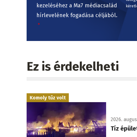
kezeléséhez a Ma7 médiacsalád
kéretl
hírlevelének fogadása céljából.
Ez is érdekelheti
Komoly tűz volt
2026. augusz
Tíz épüle