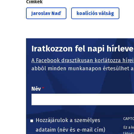
Címkék
Jaroslav Naď
koalíciós válság
Iratkozzon fel napi hírlev
A Facebook drasztikusan korlátozza hírei
abból minden munkanapon értesülhet a 
Név
CAPT
Hozzájárulok a személyes
Ez a k
adataim (név és e-mail cím)
látog