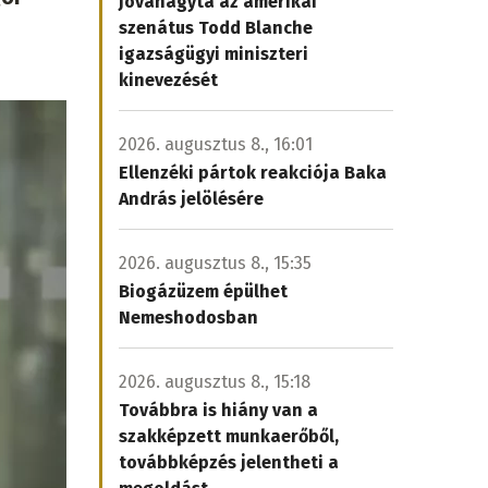
Jóváhagyta az amerikai
szenátus Todd Blanche
igazságügyi miniszteri
kinevezését
2026. augusztus 8., 16:01
Ellenzéki pártok reakciója Baka
András jelölésére
2026. augusztus 8., 15:35
Biogázüzem épülhet
Nemeshodosban
2026. augusztus 8., 15:18
Továbbra is hiány van a
szakképzett munkaerőből,
továbbképzés jelentheti a