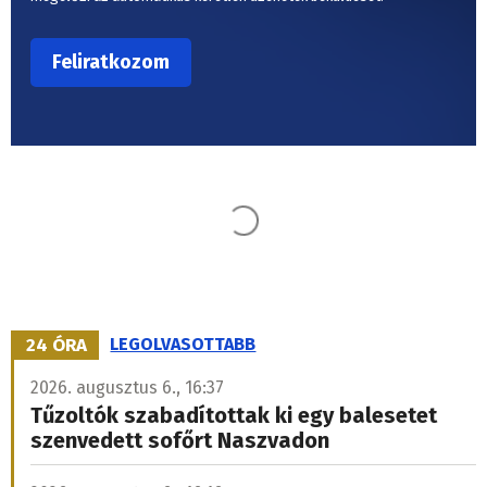
Ez is érdekelheti
Rendkívüli hőség