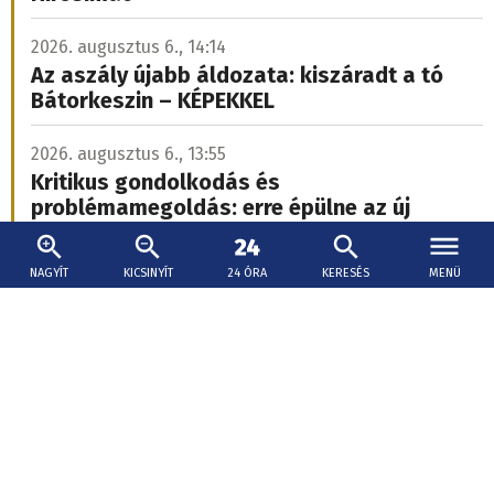
2026. augusztus 6., 10:52
NAGYÍT
KICSINYÍT
24 ÓRA
KERESÉS
MENÜ
Folytatódik a kánikula, este már vihar és erős
szél is lehet
A két legészakibb járás kivételével mindenütt másodfokú
riasztás lesz, 35 fok körüli csúcsértékekkel.
Szlovákiában is jelentős a vízhiány