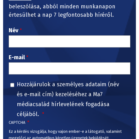
beleszólása, abból minden munkanapon
értesülhet a nap 7 legfontosabb híréről.
Név
E-mail
Hozzájárulok a személyes adataim (név
és e-mail cím) kezeléséhez a Ma7
médiacsalád hírlevelének fogadása
céljából.
CAPTCHA
Ez a kérdés vizsgálja, hogy vajon ember-e a látogató, valamint
megelőzi az automatikus kéretlen üzenetek beküldését.