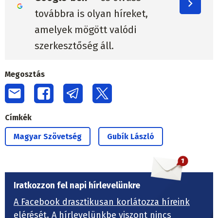
továbbra is olyan híreket,
amelyek mögött valódi
szerkesztőség áll.
Megosztás
Címkék
Magyar Szövetség
Gubík László
Iratkozzon fel napi hírlevelünkre
A Facebook drasztikusan korlátozza híreink
elérését.
A hírlevelünkbe viszont nincs