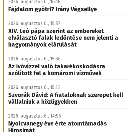
2026. augusztus 6., 11:32
A baromfiágazatot is súlyosan érinti a
rendkívüli hőség
Bár a csarnokokban nagyteljesítményű
klímaberendezések működnek és a szárnyasoknak
elegendő tere van a mozgásra, hozzáférnek az ivóvízhez
és a táphoz, a tenyésztők a csirkehizlalás és a
tojástermelés terén is visszaesést tapasztalnak.
Kánikula