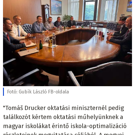
Fotó:
Gubík László FB-oldala
"Tomáš Drucker oktatási miniszternél pedig
találkozót kértem oktatási műhelyünknek a
magyar iskolákat érintő iskola-optimalizáció
részleteinek megvitatása céljából. A megyei