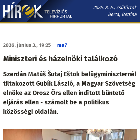
Ugrás
2026. 8. 6., csütörtök
a
Berta, Bettina
tartalomra
Hírek.sk
fő
navigáció
2026. június 3., 19:25
ma7
Miniszteri és házelnöki találkozó
Szerdán Matúš Šutaj Eštok belügyminiszternél
tiltakozott Gubík László, a Magyar Szövetség
elnöke az Orosz Örs ellen indított büntető
eljárás ellen - számolt be a politikus
közösségi oldalán.