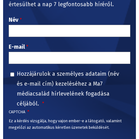
értesülhet a nap 7 legfontosabb híréről.
Név
E-mail
Hozzájárulok a személyes adataim (név
és e-mail cím) kezeléséhez a Ma7
médiacsalád hírlevelének fogadása
céljából.
CAPTCHA
Ez a kérdés vizsgálja, hogy vajon ember-e a látogató, valamint
megelőzi az automatikus kéretlen üzenetek beküldését.