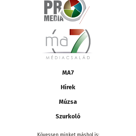
Lábléc
MA7
médiacsalád
Hírek
Múzsa
Szurkoló
Kövessen minket máshol is: