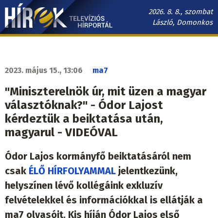
Ugrás
2026. 8. 8., szombat
a
László, Domonkos
tartalomra
Hírek.sk
fő
navigáció
2023. május 15., 13:06
ma7
"Miniszterelnök úr, mit üzen a magyar
választóknak?" - Ódor Lajost
kérdeztük a beiktatása után,
magyarul - VIDEÓVAL
Ódor Lajos kormányfő beiktatásáról nem
csak
ÉLŐ HÍRFOLYAMMAL
jelentkezünk,
helyszínen lévő kollégáink exkluzív
felvételekkel és információkkal is ellátják a
ma7 olvasóit. Kis híján Ódor Lajos első