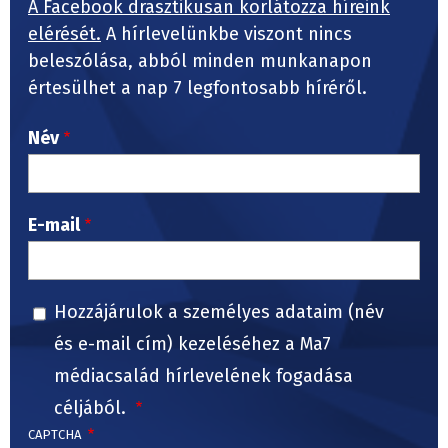
A Facebook drasztikusan korlátozza híreink
elérését.
A hírlevelünkbe viszont nincs
beleszólása, abból minden munkanapon
értesülhet a nap 7 legfontosabb híréről.
Név
E-mail
Hozzájárulok a személyes adataim (név
és e-mail cím) kezeléséhez a Ma7
médiacsalád hírlevelének fogadása
céljából.
CAPTCHA