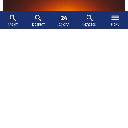
NAGYÍT
KICSINYÍT
24 ÓRA
KERESÉS
MENÜ
2026. augusztus 6., 10:52
Folytatódik a kánikula, este már vihar és erős
szél is lehet
A két legészakibb járás kivételével mindenütt másodfokú
riasztás lesz, 35 fok körüli csúcsértékekkel.
Szlovákiában is jelentős a vízhiány