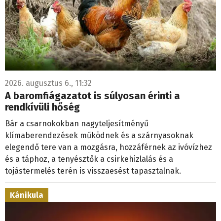
2026. augusztus 6., 11:32
A baromfiágazatot is súlyosan érinti a
rendkívüli hőség
Bár a csarnokokban nagyteljesítményű
klímaberendezések működnek és a szárnyasoknak
elegendő tere van a mozgásra, hozzáférnek az ivóvízhez
és a táphoz, a tenyésztők a csirkehizlalás és a
tojástermelés terén is visszaesést tapasztalnak.
Kánikula