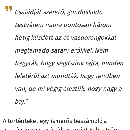
Családját szerető, gondoskodó
testvérem napra pontosan három
hétig küzdött az őt vasdorongokkal
megtámadó sátáni erőkkel. Nem
hagyták, hogy segítsünk rajta, minden
leletéről azt mondták, hogy rendben
van, de mi végig éreztük, hogy nagy a
baj.”
A történteket egy ismerős beszámolója
alapján rekonstruálták. Eszerint Sebestyén