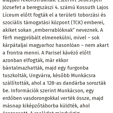
Józsefet a beregszászi 4. számú Kossuth Lajos
Líceum előtt fogták el a területi toborzási és
szociális támogatási központ (TCK) emberei,
akiket sokan „emberrablóknak” neveznek. A
férfi megpróbált elmenekülni, mivel – sok
kárpátaljai magyarhoz hasonlóan – nem akart
a frontra menni. A Parisel kávézó előtt
azonban elfogták, már ekkor
bántalmazhatták, majd egy furgonba
tuszkolták, Ungvárra, később Munkácsra
szállították, ahol a 128-as dandárba sorozták
be. Információk szerint Munkácson, egy
erdőben vasdorongokkal verték össze, majd
másnap kiképzőtáborba küldték, ahol