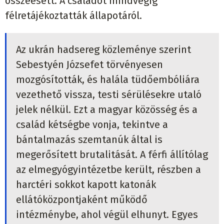
összeesett. A családot mindvégig
félretájékoztatták állapotáról.
Az ukrán hadsereg közleménye szerint
Sebestyén Józsefet törvényesen
mozgósították, és halála tüdőembóliára
vezethető vissza, testi sérülésekre utaló
jelek nélkül. Ezt a magyar közösség és a
család kétségbe vonja, tekintve a
bántalmazás szemtanúk által is
megerősített brutalitását. A férfi állítólag
az elmegyógyintézetbe került, részben a
harctéri sokkot kapott katonák
ellátóközpontjaként működő
intézménybe, ahol végül elhunyt. Egyes