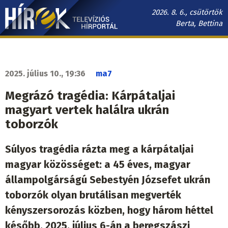
Ugrás
2026. 8. 6., csütörtök
a
Berta, Bettina
tartalomra
Hírek.sk
fő
navigáció
2025. július 10., 19:36
ma7
Megrázó tragédia: Kárpátaljai
magyart vertek halálra ukrán
toborzók
Súlyos tragédia rázta meg a kárpátaljai
magyar közösséget: a 45 éves, magyar
állampolgárságú Sebestyén Józsefet ukrán
toborzók olyan brutálisan megverték
kényszersorozás közben, hogy három héttel
később, 2025. július 6-án a beregszászi