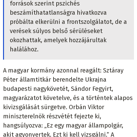
források szerint pszichés
beszámíthatatlanságra hivatkozva
próbálta elkerülni a frontszolgálatot, de a
verések súlyos belső sérüléseket
okozhattak, amelyek hozzájárultak
halálához.
A magyar kormány azonnal reagált: Sztáray
Péter államtitkár berendelte Ukrajna
budapesti nagykövetét, Sándor Fegyirt,
magyarázatot követelve, és a történtek alapos
kivizsgálását sürgetve. Orbán Viktor
miniszterelnök részvétét fejezte ki,
hangsúlyozva: „Ez egy magyar állampolgár,
akit agyonvertek. Ezt ki kell vizsgálni.” A