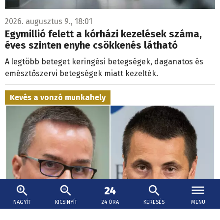
2026. augusztus 9., 18:01
Egymillió felett a kórházi kezelések száma,
éves szinten enyhe csökkenés látható
A legtöbb beteget keringési betegségek, daganatos és
emésztőszervi betegségek miatt kezelték.
Kevés a vonzó munkahely
NAGYÍT
KICSINYÍT
24 ÓRA
KERESÉS
MENÜ