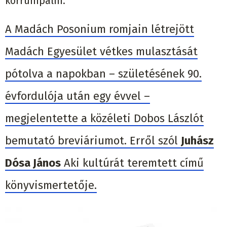
korrumpálni.
A Madách Posonium romjain létrejött
Madách Egyesület vétkes mulasztását
pótolva a napokban – születésének 90.
évfordulója után egy évvel –
megjelentette a közéleti Dobos Lászlót
bemutató breviáriumot. Erről szól
Juhász
Dósa János
Aki kultúrát teremtett című
könyvismertetője.