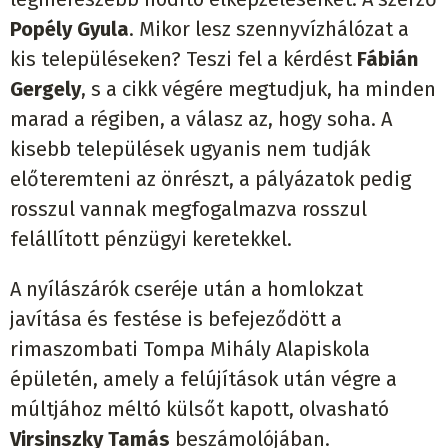
Popély Gyula
. Mikor lesz szennyvízhálózat a
kis településeken? Teszi fel a kérdést
Fábián
Gergely
, s a cikk végére megtudjuk, ha minden
marad a régiben, a válasz az, hogy soha. A
kisebb települések ugyanis nem tudják
előteremteni az önrészt, a pályázatok pedig
rosszul vannak megfogalmazva rosszul
felállított pénzügyi keretekkel.
A nyílászárók cseréje után a homlokzat
javítása és festése is befejeződött a
rimaszombati Tompa Mihály Alapiskola
épületén, amely a felújítások után végre a
múltjához méltó külsőt kapott, olvasható
Virsinszky Tamás
beszámolójában.