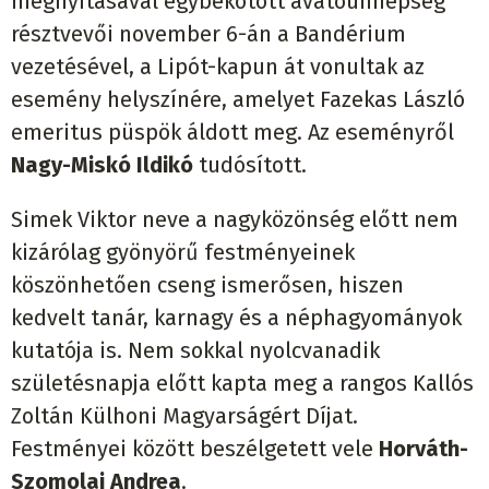
megnyitásával egybekötött avatóünnepség
résztvevői november 6-án a Bandérium
vezetésével, a Lipót-kapun át vonultak az
esemény helyszínére, amelyet Fazekas László
emeritus püspök áldott meg. Az eseményről
Nagy-Miskó Ildikó
tudósított.
Simek Viktor neve a nagyközönség előtt nem
kizárólag gyönyörű festményeinek
köszönhetően cseng ismerősen, hiszen
kedvelt tanár, karnagy és a néphagyományok
kutatója is. Nem sokkal nyolcvanadik
születésnapja előtt kapta meg a rangos Kallós
Zoltán Külhoni Magyarságért Díjat.
Festményei között beszélgetett vele
Horváth-
Szomolai Andrea
.