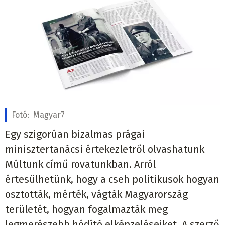
Fotó:
Magyar7
Egy szigorúan bizalmas prágai
minisztertanácsi értekezletről olvashatunk
Múltunk című rovatunkban. Arról
értesülhetünk, hogy a cseh politikusok hogyan
osztották, mérték, vágták Magyarország
területét, hogyan fogalmazták meg
legmerészebb hódító elképzeléseiket. A szerző