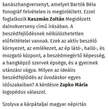
kanászhangversenyt, amelyet Bartók Béla
fonográf felvételen is megörökített. Ezzel
foglalkozik
Kaszmán Zoltán
Megidézett
dalnokverseny című írásában. A
beszédfejlődésnek nélkülözhetetlen
előfeltételei vannak. Ezek az aktív beszélő
környezet, az emlékezet, az ép látó-, halló-, és
mozgató központ, a beszédmegértő képesség,
a hangképző szervek épsége, és a gyermek
utánzási vágya. Milyen az ideális
beszédfejlődés az óvodáskor egyes
időszakaiban? A kérdésre
Zupko Mária
logopédus válaszol.
Szolyva a kárpátaljai magyar népirtás