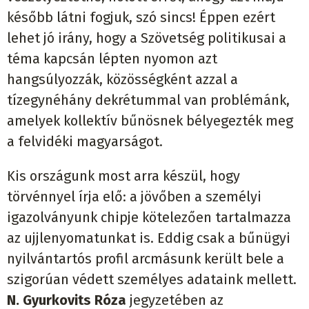
később látni fogjuk, szó sincs! Éppen ezért
lehet jó irány, hogy a Szövetség politikusai a
téma kapcsán lépten nyomon azt
hangsúlyozzák, közösségként azzal a
tízegynéhány dekrétummal van problémánk,
amelyek kollektív bűnösnek bélyegezték meg
a felvidéki magyarságot.
Kis országunk most arra készül, hogy
törvénnyel írja elő: a jövőben a személyi
igazolványunk chipje kötelezően tartalmazza
az ujjlenyomatunkat is. Eddig csak a bűnügyi
nyilvántartós profil arcmásunk került bele a
szigorúan védett személyes adataink mellett.
N. Gyurkovits Róza
jegyzetében az