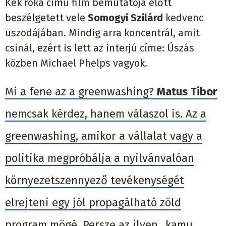
Kék róka című film bemutatója előtt
beszélgetett vele
Somogyi Szilárd
kedvenc
uszodájában. Mindig arra koncentrál, amit
csinál, ezért is lett az interjú címe: Úszás
közben Michael Phelps vagyok.
Mi a fene az a greenwashing?
Matus Tibor
nemcsak kérdez, hanem válaszol is. Az a
greenwashing, amikor a vállalat vagy a
politika megpróbálja a nyilvánvalóan
környezetszennyező tevékenységét
elrejteni egy jól propagálható zöld
program mögé. Persze az ilyen „kamu