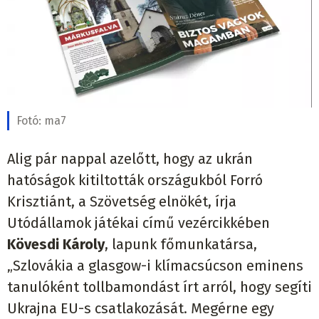
Fotó:
ma7
Alig pár nappal azelőtt, hogy az ukrán
hatóságok kitiltották országukból Forró
Krisztiánt, a Szövetség elnökét, írja
Utódállamok játékai című vezércikkében
Kövesdi Károly
, lapunk főmunkatársa,
„Szlovákia a glasgow-i klímacsúcson eminens
tanulóként tollbamondást írt arról, hogy segíti
Ukrajna EU-s csatlakozását. Megérne egy