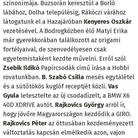
szinonimája. Buzsorán keresztül a Borló
lábához, Dolha településig, Rákóczi várához
látogatunk el a Hazajáróban
Kenyeres Oszkár
vezetésével. A Bodrogközben élő Matyi Erika
már gyerekkorában találkozott az origami
fortélyaival, de szenvedélyesen csak
egyetemistaként kezdte művelni. Erről szól
Zsebik Ildikó
Papírcsodák című írása a Hobbi
rovatunkban.
B. Szabó Csilla
mesés egytálétel
és a sütőtökös kuglóf receptjét közli.
Vas
Gyula
letesztelte az új csodadízelt, a BMW X6
40D XDRIVE autót.
Rajkovics György
arról ír,
hogy jövőre Magyarországon kezdődik a GIRO.
Rajkovics Péter
az öttusában kezdeményezett
változtatás kapcsán elmélkedik azon, vajon