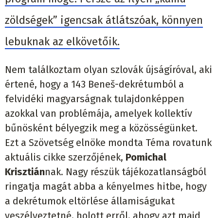
zöldségek” igencsak átlátszóak, könnyen
lebuknak az elkövetőik.
Nem találkoztam olyan szlovák újságíróval, aki
értené, hogy a 143 Beneš-dekrétumból a
felvidéki magyarságnak tulajdonképpen
azokkal van problémája, amelyek kollektív
bűnösként bélyegzik meg a közösségünket.
Ezt a Szövetség elnöke mondta Téma rovatunk
aktuális cikke szerzőjének,
Pomichal
Krisztián
nak. Nagy részük tájékozatlanságból
ringatja magát abba a kényelmes hitbe, hogy
a dekrétumok eltörlése államiságukat
veszélyeztetné, holott erről, ahogy azt majd