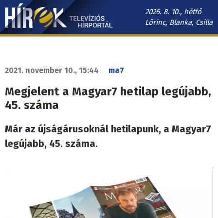
Ugrás
2026. 8. 10., hétfő
a
Lőrinc, Blanka, Csilla
tartalomra
Hírek.sk
fő
navigáció
2021. november 10., 15:44
ma7
Megjelent a Magyar7 hetilap legújabb,
45. száma
Már az újságárusoknál hetilapunk, a Magyar7
legújabb, 45. száma.