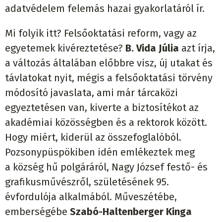
adatvédelem felemás hazai gyakorlatáról ír.
Mi folyik itt? Felsőoktatási reform, vagy az
egyetemek kivéreztetése?
B. Vida Júlia
azt írja,
a változás általában előbbre visz, új utakat és
távlatokat nyit, mégis a felsőoktatási törvény
módosító javaslata, ami már tárcaközi
egyeztetésen van, kiverte a biztosítékot az
akadémiai közösségben és a rektorok között.
Hogy miért, kiderül az összefoglalóból.
Pozsonypüspökiben idén emlékeztek meg
a község hű polgáráról, Nagy József festő- és
grafikusművészről, születésének 95.
évfordulója alkalmából. Műveszétébe,
emberségébe
Szabó-Haltenberger Kinga