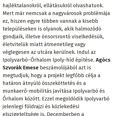
hajléktalanokról, ellátásukról olvashatunk.
Mert már nemcsak a nagyvárosok problémája
ez, hiszen egyre többen vannak a kisebb
településeken is olyanok, akik halmozódó
gondjaik, illetve önsorsrontó viselkedésük,
életvitelük miatt átmenetileg vagy
véglegesen az utcára kerülnek. Indul az
Ipolyvarbó–Őrhalom Ipoly-híd építése.
Agócs
Szvorák Emese
beszámolójából azt is
megtudjuk, hogy a projekt legfőbb célja a
határon átnyúló összeköttetés és a
munkaerő-mobilitás javítása Ipolyvarbó és
Őrhalom között. Ezzel megoldódik Ipolyvarbó
jelenlegi földrajzi és közlekedési
elszigeteltsége is. Decemberben a