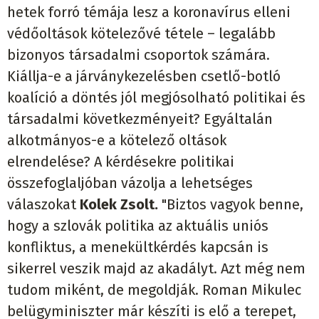
hetek forró témája lesz a koronavírus elleni
védőoltások kötelezővé tétele – legalább
bizonyos társadalmi csoportok számára.
Kiállja-e a járványkezelésben csetlő-botló
koalíció a döntés jól megjósolható politikai és
társadalmi következményeit? Egyáltalán
alkotmányos-e a kötelező oltások
elrendelése? A kérdésekre politikai
összefoglaljóban vázolja a lehetséges
válaszokat
Kolek Zsolt.
"Biztos vagyok benne,
hogy a szlovák politika az aktuális uniós
konfliktus, a menekültkérdés kapcsán is
sikerrel veszik majd az akadályt. Azt még nem
tudom miként, de megoldják. Roman Mikulec
belügyminiszter már készíti is elő a terepet,