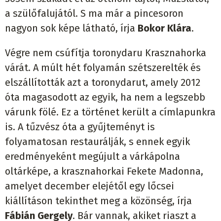
a szülőfalujától. S ma már a pincesoron
nagyon sok képe látható, írja
Bokor Klára
.
Végre nem csúfítja toronydaru Krasznahorka
várát. A múlt hét folyamán szétszerelték és
elszállították azt a toronydarut, amely 2012
óta magasodott az egyik, ha nem a legszebb
várunk fölé. Ez a történet került a címlapunkra
is. A tűzvész óta a gyűjteményt is
folyamatosan restaurálják, s ennek egyik
eredményeként megújult a várkápolna
oltárképe, a krasznahorkai Fekete Madonna,
amelyet december elejétől egy lőcsei
kiállításon tekinthet meg a közönség, írja
Fábián Gergely
. Bár vannak, akiket riaszt a