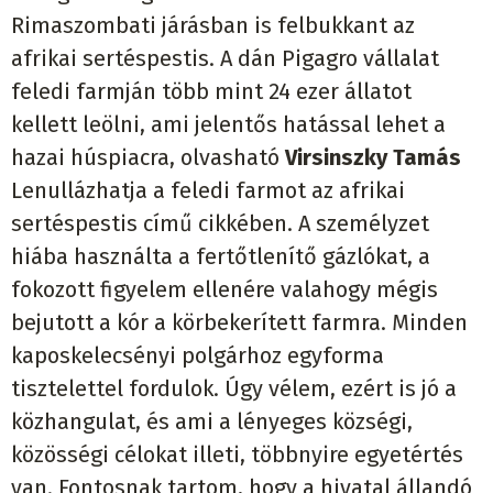
Rimaszombati járásban is felbukkant az
afrikai sertéspestis. A dán Pigagro vállalat
feledi farmján több mint 24 ezer állatot
kellett leölni, ami jelentős hatással lehet a
hazai húspiacra, olvasható
Virsinszky Tamás
Lenullázhatja a feledi farmot az afrikai
sertéspestis című cikkében. A személyzet
hiába használta a fertőtlenítő gázlókat, a
fokozott figyelem ellenére valahogy mégis
bejutott a kór a körbekerített farmra. Minden
kaposkelecsényi polgárhoz egyforma
tisztelettel fordulok. Úgy vélem, ezért is jó a
közhangulat, és ami a lényeges községi,
közösségi célokat illeti, többnyire egyetértés
van. Fontosnak tartom, hogy a hivatal állandó