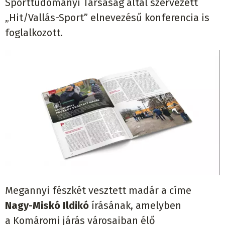
Sporttudományi Társaság által szervezett
„Hit/Vallás-Sport” elnevezésű konferencia is
foglalkozott.
Megannyi fészkét vesztett madár a címe
Nagy-Miskó Ildikó
írásának, amelyben
a Komáromi járás városaiban élő