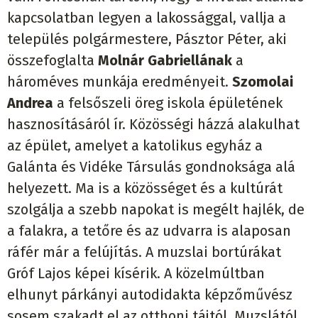
kapcsolatban legyen a lakossággal, vallja a
település polgármestere, Pásztor Péter, aki
összefoglalta
Molnár Gabriellának
a
hároméves munkája eredményeit.
Szomolai
Andrea
a felsőszeli öreg iskola épületének
hasznosításáról ír. Közösségi házzá alakulhat
az épület, amelyet a katolikus egyház a
Galánta és Vidéke Társulás gondnoksága alá
helyezett. Ma is a közösséget és a kultúrát
szolgálja a szebb napokat is megélt hajlék, de
a falakra, a tetőre és az udvarra is alaposan
ráfér már a felújítás. A muzslai bortúrákat
Gróf Lajos képei kísérik. A közelmúltban
elhunyt párkányi autodidakta képzőművész
sosem szakadt el az otthoni tájtól, Muzslától,