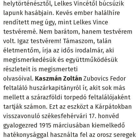
helytörténésztől, Lelkes Vincétől búcsúzik
lapunk hasábjain. Kevés ember halálhíre
rendített meg úgy, mint Lelkes Vince
testvéremé. Nem barátom, hanem testvérem
volt. Igaz testvérem! Támaszom, talán
életmentőm, írja az idős irodalmár, aki
megismerkedésük és együttműködésük
részleteit is megismerteti
olvasóival.
Kaszmán Zoltán
Zubovics Fedor
feltaláló huszárkapitányról ír, akit sok más
mellett a szárazföldi torpedó feltalálójaként
tartják számon. Ezt az eszközt a Kárpátokban
visszavonuló székesfehérvári 17. honvéd
gyalogezred 1915 márciusában kiemelkedő
hatékonysággal használta fel az orosz seregek