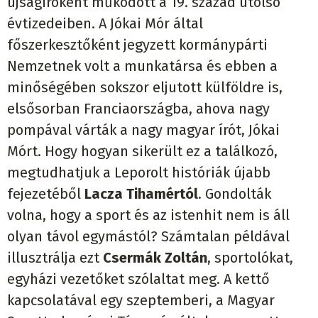
újságíróként működött a 19. század utolsó
évtizedeiben. A Jókai Mór által
főszerkesztőként jegyzett kormánypárti
Nemzetnek volt a munkatársa és ebben a
minőségében sokszor eljutott külföldre is,
elsősorban Franciaországba, ahova nagy
pompával várták a nagy magyar írót, Jókai
Mórt. Hogy hogyan sikerült ez a találkozó,
megtudhatjuk a Leporolt históriák újabb
fejezetéből
Lacza Tihamértól
. Gondolták
volna, hogy a sport és az istenhit nem is áll
olyan távol egymástól? Számtalan példával
illusztrálja ezt
Csermák Zoltán
, sportolókat,
egyházi vezetőket szólaltat meg. A kettő
kapcsolatával egy szeptemberi, a Magyar