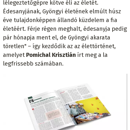
lélegeztetőgépre kötve éli az életét.
Édesanyjának, Gyöngyi életének elmúlt húsz
éve tulajdonképpen állandó küzdelem a fia
életéért. Férje régen meghalt, édesanyja pedig
pár hónapja ment el, de Gyöngyi akarata
töretlen" – így kezdődik az az élettörténet,
amelyet
Pomichal Krisztián
írt meg a la
legfrissebb számában.