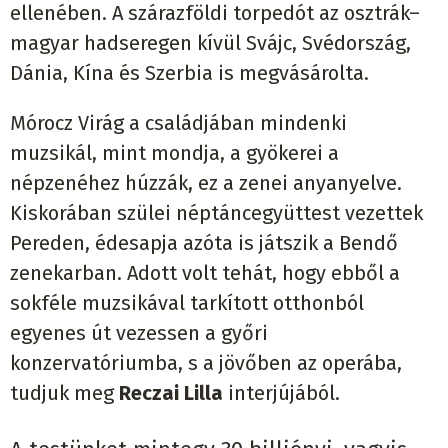
ellenében. A szárazföldi torpedót az osztrák–
magyar hadseregen kívül Svájc, Svédország,
Dánia, Kína és Szerbia is megvásárolta.
Mórocz Virág a családjában mindenki
muzsikál, mint mondja, a gyökerei a
népzenéhez húzzák, ez a zenei anyanyelve.
Kiskorában szülei néptáncegyüttest vezettek
Pereden, édesapja azóta is játszik a Bendő
zenekarban. Adott volt tehát, hogy ebből a
sokféle muzsikával tarkított otthonból
egyenes út vezessen a győri
konzervatóriumba, s a jövőben az operába,
tudjuk meg
Reczai Lilla
interjújából.