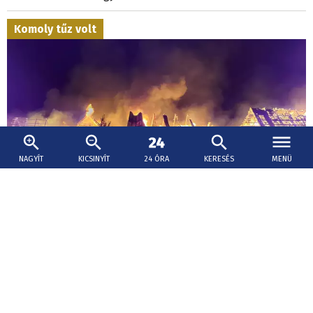
Komoly tűz volt
NAGYÍT
KICSINYÍT
24 ÓRA
KERESÉS
MENÜ
2026. augusztus 8., 12:12
Tíz épület égett az éjjel a közép-szlovákiai