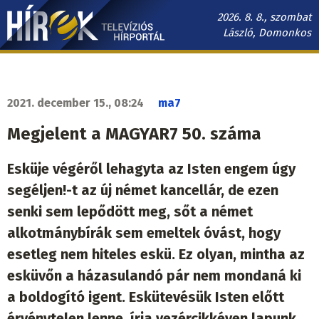
Ugrás
2026. 8. 8., szombat
a
László, Domonkos
tartalomra
Hírek.sk
fő
navigáció
2021. december 15., 08:24
ma7
Megjelent a MAGYAR7 50. száma
Esküje végéről lehagyta az Isten engem úgy
segéljen!-t az új német kancellár, de ezen
senki sem lepődött meg, sőt a német
alkotmánybírák sem emeltek óvást, hogy
esetleg nem hiteles eskü. Ez olyan, mintha az
esküvőn a házasulandó pár nem mondaná ki
a boldogító igent. Eskütevésük Isten előtt
érvénytelen lenne, írja vezércikkéven lapunk