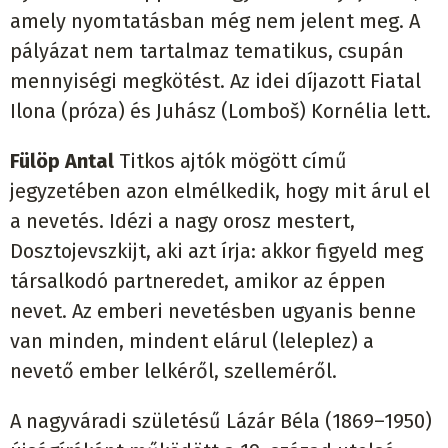
amely nyomtatásban még nem jelent meg. A
pályázat nem tartalmaz tematikus, csupán
mennyiségi megkötést. Az idei díjazott Fiatal
Ilona (próza) és Juhász (Lomboš) Kornélia lett.
Fülöp Antal
Titkos ajtók mögött című
jegyzetében azon elmélkedik, hogy mit árul el
a nevetés. Idézi a nagy orosz mestert,
Dosztojevszkijt, aki azt írja: akkor figyeld meg
társalkodó partneredet, amikor az éppen
nevet. Az emberi nevetésben ugyanis benne
van minden, mindent elárul (leleplez) a
nevető ember lelkéről, szelleméről.
A nagyváradi születésű Lázár Béla (1869–1950)