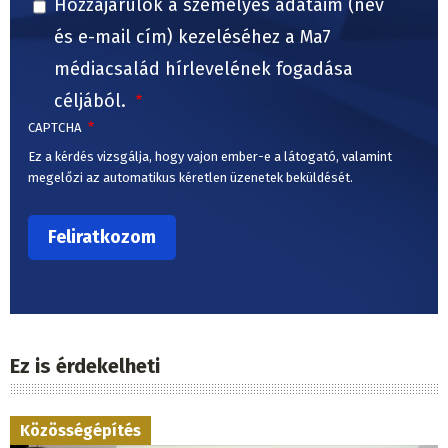
Hozzájárulok a személyes adataim (név
és e-mail cím) kezeléséhez a Ma7
médiacsalád hírlevelének fogadása
céljából.
CAPTCHA
Ez a kérdés vizsgálja, hogy vajon ember-e a látogató, valamint
megelőzi az automatikus kéretlen üzenetek beküldését.
Ez is érdekelheti
Közösségépítés