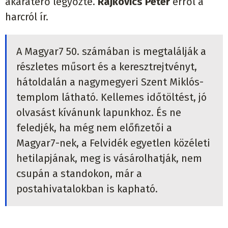
akaraterő legyőzte.
Rajkovics Péter
erről a
harcról ír.
A Magyar7 50. számában is megtalálják a
részletes műsort és a keresztrejtvényt,
hátoldalán a nagymegyeri Szent Miklós-
templom látható. Kellemes időtöltést, jó
olvasást kívánunk lapunkhoz. És ne
feledjék, ha még nem előfizetői a
Magyar7-nek, a Felvidék egyetlen közéleti
hetilapjának, meg is vásárolhatják, nem
csupán a standokon, már a
postahivatalokban is kapható.