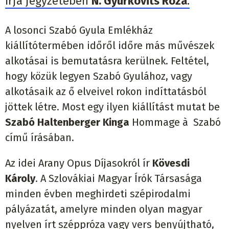
írja jegyzetében
N. Gyurkovits Róza
.
A losonci Szabó Gyula Emlékház
kiállítótermében időről időre más művészek
alkotásai is bemutatásra kerülnek. Feltétel,
hogy közük legyen Szabó Gyulához, vagy
alkotásaik az ő elveivel rokon indíttatásból
jöttek létre. Most egy ilyen kiállítást mutat be
Szabó Haltenberger Kinga
Hommage à Szabó
című írásában.
Az idei Arany Opus Díjasokról ír
Kövesdi
Károly
. A Szlovákiai Magyar Írók Társasága
minden évben meghirdeti szépirodalmi
pályázatát, amelyre minden olyan magyar
nyelven írt széppróza vagy vers benyújtható,