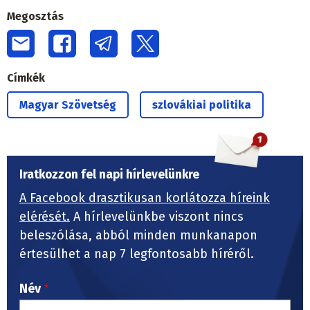
Megosztás
Címkék
Magyar Szövetség
szlovákiai politika
Iratkozzon fel napi hírlevelünkre
A Facebook drasztikusan korlátozza híreink
elérését.
A hírlevelünkbe viszont nincs
beleszólása, abból minden munkanapon
értesülhet a nap 7 legfontosabb híréről.
Név