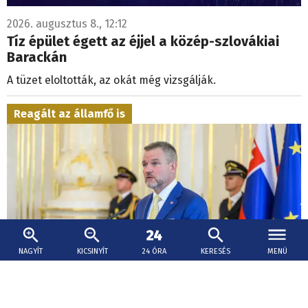
2026. augusztus 8., 12:12
Tíz épület égett az éjjel a közép-szlovákiai
Barackán
A tüzet eloltották, az okát még vizsgálják.
Reagált az államfő is
NAGYÍT
KICSINYÍT
24 ÓRA
KERESÉS
MENÜ