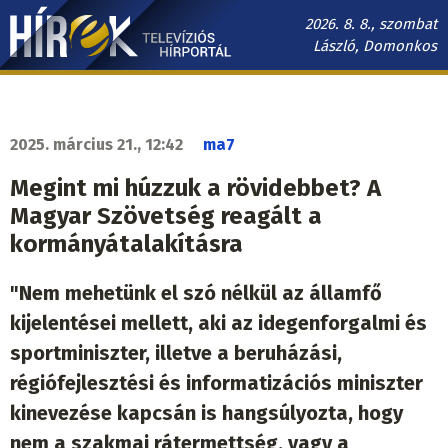
Ugrás
2026. 8. 8., szombat
a
László, Domonkos
tartalomra
Hírek.sk
fő
navigáció
2025. március 21., 12:42
ma7
Megint mi húzzuk a rövidebbet? A
Magyar Szövetség reagált a
kormányátalakításra
"Nem mehetünk el szó nélkül az államfő
kijelentései mellett, aki az idegenforgalmi és
sportminiszter, illetve a beruházási,
régiófejlesztési és informatizációs miniszter
kinevezése kapcsán is hangsúlyozta, hogy
nem a szakmai rátermettség, vagy a