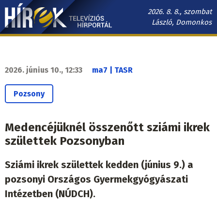
Ugrás
2026. 8. 8., szombat
a
László, Domonkos
tartalomra
Hírek.sk
fő
navigáció
2026. június 10., 12:33
ma7 | TASR
Pozsony
Medencéjüknél összenőtt sziámi ikrek
születtek Pozsonyban
Sziámi ikrek születtek kedden (június 9.) a
pozsonyi Országos Gyermekgyógyászati
Intézetben (NÚDCH).