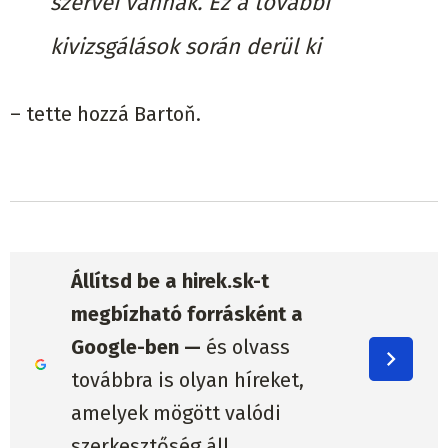
szervei vannak. Ez a további
kivizsgálások során derül ki
– tette hozzá Bartoň.
Állítsd be a hirek.sk-t
megbízható forrásként a
Google-ben —
és olvass
továbbra is olyan híreket,
amelyek mögött valódi
szerkesztőség áll.