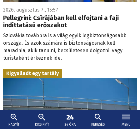
2026. augusztus 7., 15:57
Pellegrini: Csírájában kell elfojtani a faji
indíttatású erőszakot
Szlovákia továbbra is a világ egyik legbiztonságosabb
országa. És azok számára is biztonságosnak kell
maradnia, akik tanulni, becsületesen dolgozni, vagy
turistaként érkeznek ide.
Kigyulladt egy tartály
NAGYÍT
KICSINYÍT
24 ÓRA
KERESÉS
MENÜ