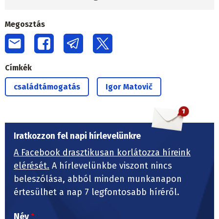
Megosztás
Címkék
családtámogatás
Igor Matovič
Iratkozzon fel napi hírlevelünkre
A Facebook drasztikusan korlátozza híreink
elérését.
A hírlevelünkbe viszont nincs
beleszólása, abból minden munkanapon
értesülhet a nap 7 legfontosabb híréről.
Név