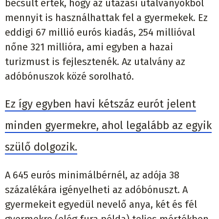
becsült érték, hogy az utazási utalványokból
mennyit is használhattak fel a gyermekek. Ez
eddigi 67 millió eurós kiadás, 254 millióval
nőne 321 millióra, ami egyben a hazai
turizmust is fejlesztenék. Az utalvány az
adóbónuszok közé sorolható.
Ez így egyben havi kétszáz eurót jelent
minden gyermekre, ahol legalább az egyik
szülő dolgozik.
A 645 eurós minimálbérnél, az adója 38
százalékára igényelheti az adóbónuszt. A
gyermekeit egyedül nevelő anya, két és fél