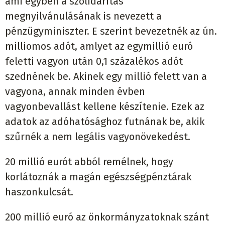
ami egyben a szolidaritás
megnyilvánulásának is nevezett a
pénzügyminiszter. E szerint bevezetnék az ún.
milliomos adót, amlyet az egymillió euró
feletti vagyon után 0,1 százalékos adót
szednének be. Akinek egy millió felett van a
vagyona, annak minden évben
vagyonbevallást kellene készítenie. Ezek az
adatok az adóhatósághoz futnának be, akik
szűrnék a nem legális vagyonövekedést.
20 millió eurót abból remélnek, hogy
korlátoznák a magán egészségpénztárak
haszonkulcsát.
200 millió euró az önkormányzatoknak szánt