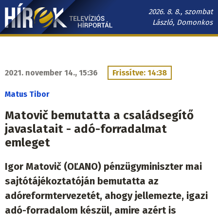
Ugrás
2026. 8. 8., szombat
a
László, Domonkos
tartalomra
Hírek.sk
fő
navigáció
2021. november 14., 15:36
Frissítve: 14:38
Matus Tibor
Matovič bemutatta a családsegítő
javaslatait - adó-forradalmat
emleget
Igor Matovič (OĽANO) pénzügyminiszter mai
sajtótájékoztatóján bemutatta az
adóreformtervezetét, ahogy jellemezte, igazi
adó-forradalom készül, amire azért is