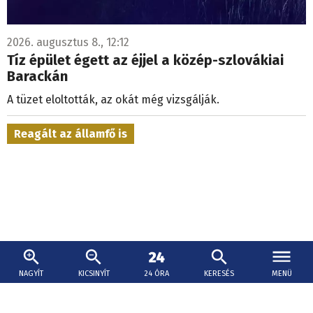
2026. augusztus 8., 12:12
Tíz épület égett az éjjel a közép-szlovákiai
Barackán
A tüzet eloltották, az okát még vizsgálják.
Reagált az államfő is
NAGYÍT
KICSINYÍT
24 ÓRA
KERESÉS
MENÜ