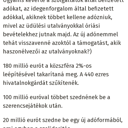
Ugyanis keverte a szolgáltatók által befizetett
adókat, az idegenforgalom által befizetett
adókkal, akiknek többet kellene adózniuk,
mivel az üdülési utalványokkal óriási
bevételekhez jutnak majd. Az új adónemmel
tehát visszavenné azoktól a támogatást, akik
haszonélvezői az utalványoknak?)
180 millió eurót a közszféra 2%-os
leépítésével takarítaná meg. A 440 ezres
hivatalnokgárdát szűkítenék.
100 millió euróval többet szednének be a
szerencsejátékok után.
20 millió eurót szedne be egy új adóformából,