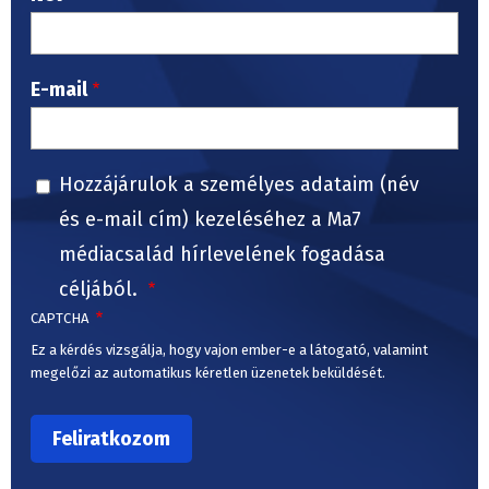
E-mail
Hozzájárulok a személyes adataim (név
és e-mail cím) kezeléséhez a Ma7
médiacsalád hírlevelének fogadása
céljából.
CAPTCHA
Ez a kérdés vizsgálja, hogy vajon ember-e a látogató, valamint
megelőzi az automatikus kéretlen üzenetek beküldését.