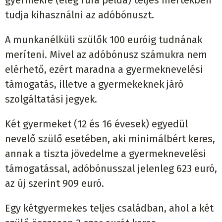
gyermekre (elég fura példa) teljes mértékben
tudja kihasználni az adóbónuszt.
A munkanélküli szülők 100 euróig tudnának
meríteni. Mivel az adóbónusz számukra nem
elérhető, ezért maradna a gyermeknevelési
támogatás, illetve a gyermekeknek járó
szolgáltatási jegyek.
Két gyermeket (12 és 16 évesek) egyedül
nevelő szülő esetében, aki minimálbért keres,
annak a tiszta jövedelme a gyermeknevelési
támogatással, adóbónusszal jelenleg 623 euró,
az új szerint 909 euró.
Egy kétgyermekes teljes családban, ahol a két