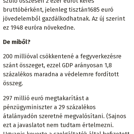
szülő összesen 2 ezer eurót keres
bruttóbérként, jelenleg tisztán1685 euró
jövedelemből gazdálkodhatnak. Az új szerint
ez 1948 euróra növekedne.
De miből?
200 millióval csökkentené a fegyverkezésre
szánt összeget, ezzel GDP arányosan 1,8
százalékos maradna a védelemre fordított
összeg.
297 millió euró megtakarítást a
pénzügyminiszter a 29 százalékos
átalányadón szeretné megvalósítani. (Sajnos
ezt a javaslatot nem tudtam értelmezni.