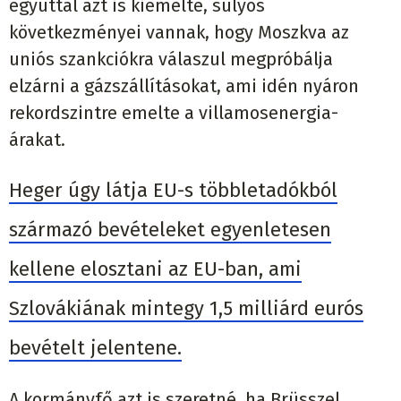
egyúttal azt is kiemelte, súlyos
következményei vannak, hogy Moszkva az
uniós szankciókra válaszul megpróbálja
elzárni a gázszállításokat, ami idén nyáron
rekordszintre emelte a villamosenergia-
árakat.
Heger úgy látja EU-s többletadókból
származó bevételeket egyenletesen
kellene elosztani az EU-ban, ami
Szlovákiának mintegy 1,5 milliárd eurós
bevételt jelentene.
A kormányfő azt is szeretné, ha Brüsszel