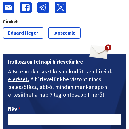
Címkék
Eduard Heger
lapszemle
Iratkozzon fel napi hírlevelünkre
A Facebook drasztikusan korlátozza híreink
elérését.
A hírlevelünkbe viszont nincs
beleszólása, abból minden munkanapon
értesülhet a nap 7 legfontosabb híréről.
Név