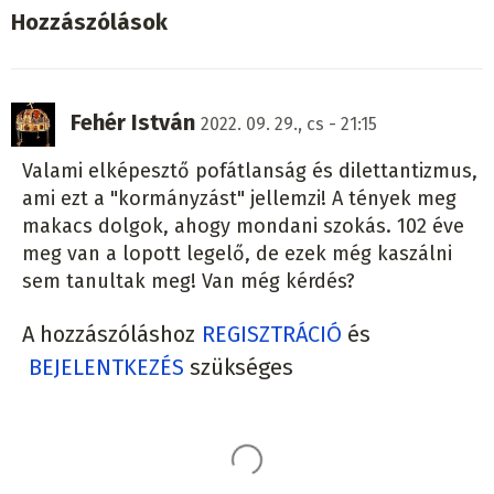
Hozzászólások
Fehér István
2022. 09. 29., cs - 21:15
Valami elképesztő pofátlanság és dilettantizmus,
ami ezt a "kormányzást" jellemzi! A tények meg
makacs dolgok, ahogy mondani szokás. 102 éve
meg van a lopott legelő, de ezek még kaszálni
sem tanultak meg! Van még kérdés?
A hozzászóláshoz
REGISZTRÁCIÓ
és
BEJELENTKEZÉS
szükséges
Ez is érdekelheti