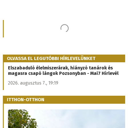
Kevés a vonzó munkahely
2026. augusztus 9., 15:36
Erik Tomáš: Korčok el akarta kerülni a
járulékfizetést, ezért kapott díjazást a PS-től
a felesége cégén keresztül
A kormánypárti és az ellenzéki politikus Ivan Korčok
pénzügyi botrányáról is véleményt cserélt.