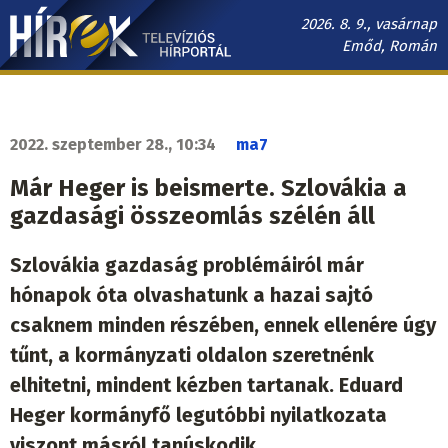
Ugrás
2026. 8. 9., vasárnap
a
Emőd, Román
tartalomra
Hírek.sk
fő
navigáció
2022. szeptember 28., 10:34
ma7
Már Heger is beismerte. Szlovákia a
gazdasági összeomlás szélén áll
Szlovákia gazdaság problémáiról már
hónapok óta olvashatunk a hazai sajtó
csaknem minden részében, ennek ellenére úgy
tűnt, a kormányzati oldalon szeretnénk
elhitetni, mindent kézben tartanak. Eduard
Heger kormányfő legutóbbi nyilatkozata
viszont másról tanúskodik.