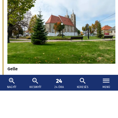
A szlovák beteg
NAGYÍT
KICSINYÍT
24 ÓRA
KERESÉS
MENÜ
2026. augusztus 9., 14:14
Šaško megreformálná a sürgősségi orvosi
szolgálatot, reagált a Dôvera és az Union
összevonására is