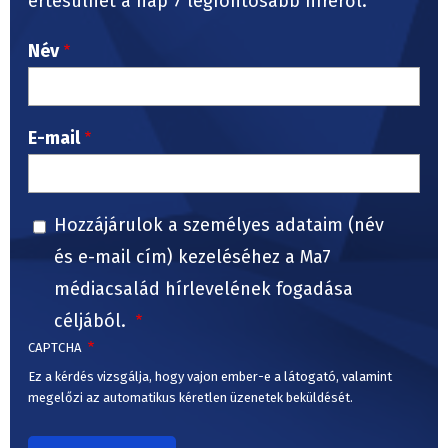
értesülhet a nap 7 legfontosabb híréről.
Név
E-mail
Hozzájárulok a személyes adataim (név
és e-mail cím) kezeléséhez a Ma7
médiacsalád hírlevelének fogadása
céljából.
CAPTCHA
Ez a kérdés vizsgálja, hogy vajon ember-e a látogató, valamint
megelőzi az automatikus kéretlen üzenetek beküldését.