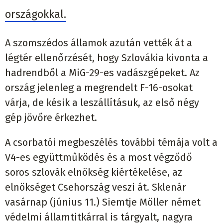
országokkal.
A szomszédos államok azután vették át a
légtér ellenőrzését, hogy Szlovákia kivonta a
hadrendből a MiG-29-es vadászgépeket. Az
ország jelenleg a megrendelt F-16-osokat
várja, de késik a leszállításuk, az első négy
gép jövőre érkezhet.
A csorbatói megbeszélés további témája volt a
V4-es együttműködés és a most végződő
soros szlovák elnökség kiértékelése, az
elnökséget Csehország veszi át. Sklenár
vasárnap (június 11.) Siemtje Möller német
védelmi államtitkárral is tárgyalt, nagyra