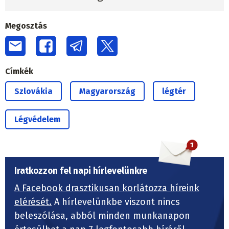
Megosztás
Címkék
Szlovákia
Magyarország
légtér
Légvédelem
Iratkozzon fel napi hírlevelünkre
A Facebook drasztikusan korlátozza híreink
elérését.
A hírlevelünkbe viszont nincs
beleszólása, abból minden munkanapon