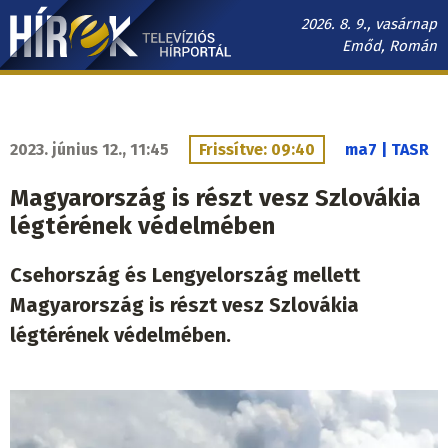
Ugrás
2026. 8. 9., vasárnap
a
Emőd, Román
tartalomra
Hírek.sk
fő
navigáció
2023. június 12., 11:45
Frissítve: 09:40
ma7 | TASR
Magyarország is részt vesz Szlovákia
légtérének védelmében
Csehország és Lengyelország mellett
Magyarország is részt vesz Szlovákia
légtérének védelmében.