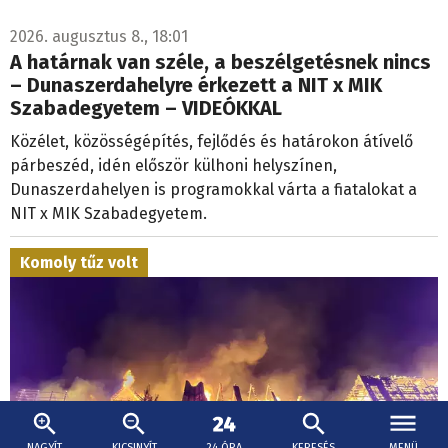
2026. augusztus 8., 18:01
A határnak van széle, a beszélgetésnek nincs
– Dunaszerdahelyre érkezett a NIT x MIK
Szabadegyetem – VIDEÓKKAL
Közélet, közösségépítés, fejlődés és határokon átívelő
párbeszéd, idén először külhoni helyszínen,
Dunaszerdahelyen is programokkal várta a fiatalokat a
NIT x MIK Szabadegyetem.
Komoly tűz volt
NAGYÍT
KICSINYÍT
24 ÓRA
KERESÉS
MENÜ