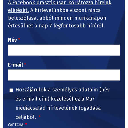
A Facebook drasztikusan korlátozza híreink
elérését.
A hírlevelünkbe viszont nincs
beleszólása, abból minden munkanapon
értesülhet a nap 7 legfontosabb híréről.
Név
E-mail
Hozzájárulok a személyes adataim (név
és e-mail cím) kezeléséhez a Ma7
médiacsalád hírlevelének fogadása
céljából.
CAPTCHA