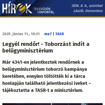
Ugrás
2026. 8. 8., szombat
a
László, Domonkos
tartalomra
Hírek.sk
fő
navigáció
2025. június 11., 19:31
ma7 | TASR
Legyél rendőr! - Toborzást indít a
belügyminisztérium
Már 4341-en jelentkeztek rendőrnek a
belügyminisztérium toborzó kampánya
keretében, ennyien töltötték ki a tárca
honlapján található jelentkezési íveket –
tájékoztatta a TASR-t a minisztérium.