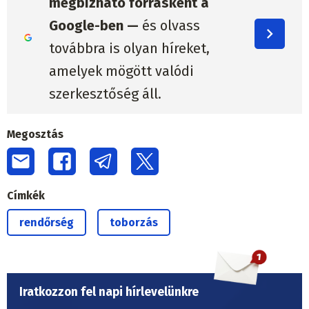
megbízható forrásként a
Google-ben —
és olvass
továbbra is olyan híreket,
amelyek mögött valódi
szerkesztőség áll.
Megosztás
Címkék
rendőrség
toborzás
Iratkozzon fel napi hírlevelünkre