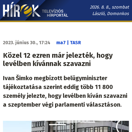
Ugrás
2026. 8. 8., szombat
a
László, Domonkos
tartalomra
Hírek.sk
fő
navigáció
2023. június 30., 17:24
ma7 | TASR
Közel 12 ezren már jelezték, hogy
levélben kívánnak szavazni
Ivan Šimko megbízott belügyminiszter
tájékoztatása szerint eddig több 11 800
személy jelezte, hogy levélben kíván szavazni
a szeptember végi parlamenti választáson.