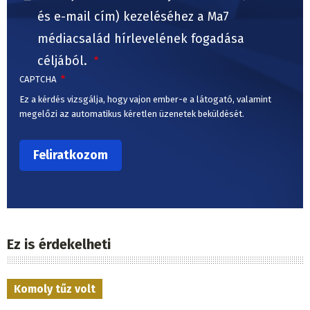
és e-mail cím) kezeléséhez a Ma7
médiacsalád hírlevelének fogadása
céljából.
CAPTCHA
Ez a kérdés vizsgálja, hogy vajon ember-e a látogató, valamint
megelőzi az automatikus kéretlen üzenetek beküldését.
Ez is érdekelheti
Komoly tűz volt