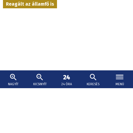
Reagált az államfő is
NAGYÍT
KICSINYÍT
24 ÓRA
KERESÉS
MENÜ
2026. augusztus 7., 15:57
Pellegrini: Csírájában kell elfojtani a faji
indíttatású erőszakot
Szlovákia továbbra is a világ egyik legbiztonságosabb
országa. És azok számára is biztonságosnak kell