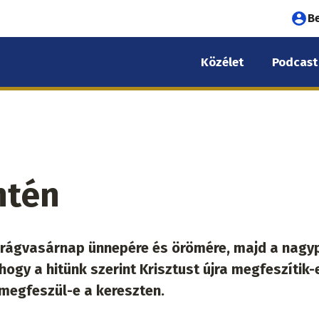
Fel
B
fió
Közélet
Podcast
me
ntén
 virágvasárnap ünnepére és örömére, majd a nagy
ogy a hitünk szerint Krisztust újra megfeszítik-
megfeszül-e a kereszten.