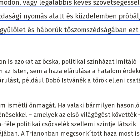
 módon, vagy legalábbis kevés szövetségessel
azdasági nyomás alatt és küzdelemben próbál
, gyűlölet és háborúk tőszomszédságában ezt
 is azokat az ócska, politikai színházat imitáló
m az Isten, sem a haza elárulása a hatalom érde
rulást, például Dobó Istvánék a török elleni csa
lem ismétli önmagát. Ha valaki bármilyen hasonl
ténésekkel – amelyek az első világégést követték –
féle politikai csőcselék szellemi szintje látszik
ájában. A Trianonban megcsonkított haza most i