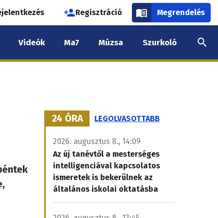
használói
ejelentkezés
Regisztráció
Megrendelés
k
Videók
Ma7
Múzsa
Szurkoló
nüje
24 ÓRA
LEGOLVASOTTABB
2026. augusztus 8., 14:09
Az új tanévtől a mesterséges
intelligenciával kapcsolatos
péntek
ismeretek is bekerülnek az
e,
általános iskolai oktatásba
2026. augusztus 8., 13:45