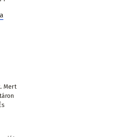
 a
. Mert
táron
És