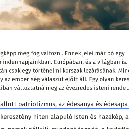
égképp meg fog változni. Ennek jelei már bő egy
mindennapjainkban. Európában, és a világban is.
tán csak egy történelmi korszak lezárásának. Mi
y az emberiség válaszút előtt áll. Egy olyan keres
aiban változtatná meg az évezredes isteni rendet
vallott patriotizmus, az édesanya és édesapa 
keresztény hiten alapuló Isten és hazakép, a