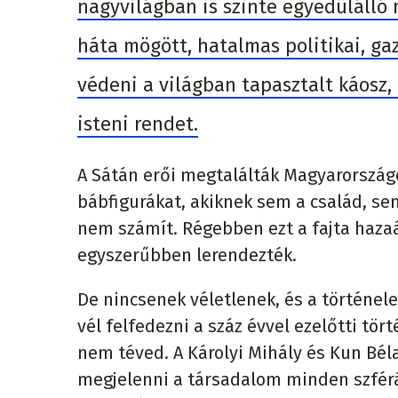
nagyvilágban is szinte egyedülálló
háta mögött, hatalmas politikai, g
védeni a világban tapasztalt káosz
isteni rendet.
A Sátán erői megtalálták Magyarországon
bábfigurákat, akiknek sem a család, se
nem számít. Régebben ezt a fajta hazaá
egyszerűbben lerendezték.
De nincsenek véletlenek, és a történe
vél felfedezni a száz évvel ezelőtti tör
nem téved. A Károlyi Mihály és Kun Béla-
megjelenni a társadalom minden szfér