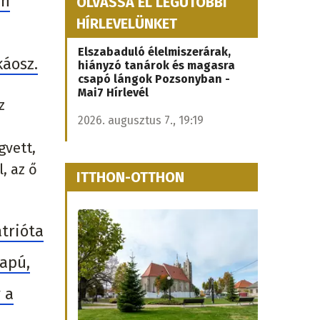
an
OLVASSA EL LEGUTÓBBI
HÍRLEVELÜNKET
Elszabaduló élelmiszerárak,
káosz.
hiányzó tanárok és magasra
csapó lángok Pozsonyban -
Mai7 Hírlevél
z
2026. augusztus 7., 19:19
gvett,
, az ő
ITTHON-OTTHON
trióta
lapú,
 a