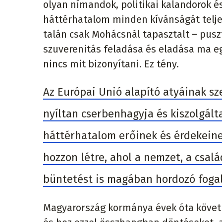
olyan nímandok, politikai kalandorok és
háttérhatalom minden kívánságát telje
talán csak Mohácsnál tapasztalt – pusz
szuverenitás feladása és eladása ma eg
nincs mit bizonyítani. Ez tény.
Az Európai Unió alapító atyáinak sz
nyíltan cserbenhagyja és kiszolgálta
háttérhatalom erőinek és érdekeine
hozzon létre, ahol a nemzet, a csal
büntetést is magában hordozó foga
Magyarország kormánya évek óta követk