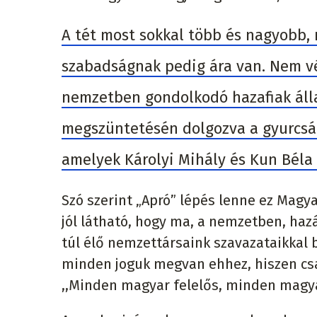
A tét most sokkal több és nagyobb, 
szabadságnak pedig ára van. Nem vé
nemzetben gondolkodó hazafiak álla
megszüntetésén dolgozva a gyurcsán
amelyek Károlyi Mihály és Kun Béla 
Szó szerint „Apró” lépés lenne ez Magy
jól látható, hogy ma, a nemzetben, haz
túl élő nemzettársaink szavazataikkal 
minden joguk megvan ehhez, hiszen csa
,,Minden magyar felelős, minden magya