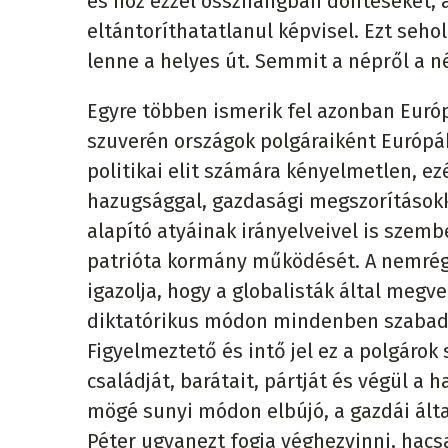
és hoz ezzel összhangban döntéseket, 
eltántoríthatatlanul képvisel. Ezt se
lenne a helyes út. Semmit a népről a n
Egyre többen ismerik fel azonban Európ
szuverén országok polgáraiként Európáb
politikai elit számára kényelmetlen, ezé
hazugsággal, gazdasági megszorításokk
alapító atyáinak irányelveivel is szem
patrióta kormány működését. A nemré
igazolja, hogy a globalisták által meg
diktatórikus módon mindenben szabad 
Figyelmeztető és intő jel ez a polgárok
családját, barátait, pártját és végül a 
mögé sunyi módon elbújó, a gazdái álta
Péter ugyanezt fogja véghezvinni, ha