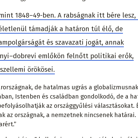
mint 1848–49-ben. A rabságnak itt bére lesz,
letlenül támadják a határon túl élő, de
mpolgárságát és szavazati jogát, annak
yi–dobrevi emlőkön felnőtt politikai erők,
szellemi örökösei.
arországnak, de hatalmas ugrás a globalizmusnak
ában, Istenben és családban gondolkodó, de a ha
befolyásolhatják az országgyűlési választásokat. 
k az országnak, a nemzetnek nincsenek határai.
rért.”