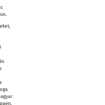
ez
ron.
eket,
U
ás
s
a
joga
Magyar
éppen.