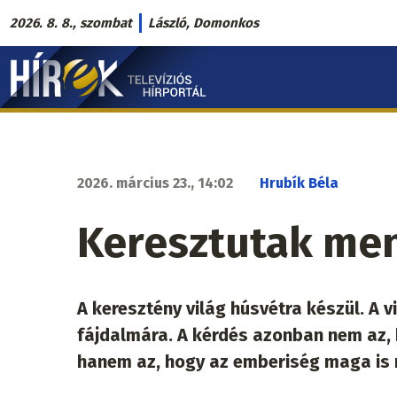
Ugrás
2026. 8. 8., szombat
László, Domonkos
a
Hírek.sk
tartalomra
fő
navigáció
2026. március 23., 14:02
Hrubík Béla
Keresztutak me
A keresztény világ húsvétra készül. A
fájdalmára. A kérdés azonban nem az, h
hanem az, hogy az emberiség maga is 