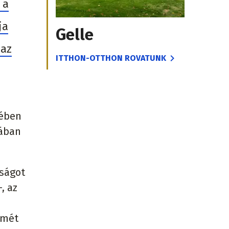
 a
ja
Gelle
 az
ITTHON-OTTHON ROVATUNK
kében
tában
óságot
, az
smét