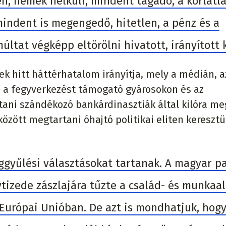
en, nemek nélküli, mindent tagadó, a korlátl
indent is megengedő, hitetlen, a pénz és a
ltat végképp eltörölni hivatott, irányított 
ek hitt háttérhatalom irányítja, mely a médián, a
 a fegyverkezést támogató gyárosokon és az
ani szándékozó bankárdinasztiák által kilóra me
zött megtartani óhajtó politikai eliten keresztül
ggyűlési választásokat tartanak. A magyar pa
tizede zászlajára tűzte a család- és munkaa
 Európai Unióban. De azt is mondhatjuk, hogy