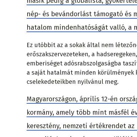
másik pedig a globalista, gyökértel
nép- és bevándorlást támogató és m
hatalom mindenhatóságát valló, a mú
Ez utóbbit az a sokak által nem létezőn
erőszakszervezeteken, a hadseregeken,
emberiséget adósrabszolgaságba taszít
a saját hatalmát minden körülmények kö
cselekedeteikben nyilvánul meg.
Magyarországon, április 12-én orszá
kormány, amely több mint másfél év
keresztény, nemzeti értékrendet az