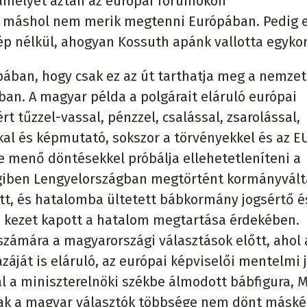
amelyet aztán az európai fórumokon
hol máshol nem merik megtenni Európában. Pedig 
ép nélkül, ahogyan Kossuth apánk vallotta egyko
ában, hogy csak ez az út tarthatja meg a nemzet
an. A magyar példa a polgárait eláruló európai
rt tűzzel-vassal, pénzzel, csalással, zsarolással,
al és képmutató, sokszor a törvényekkel és az E
be menő döntésekkel próbálja ellehetetleníteni a
giben Lengyelországban megtörtént kormányvált
vett, és hatalomba ültetett bábkormány jogsértő é
kezet kapott a hatalom megtartása érdekében.
 számára a magyarországi választások előtt, ahol 
hazáját is eláruló, az európai képviselői mentelmi 
l a miniszterelnöki székbe álmodott bábfigura, 
csak a magyar választók többsége nem dönt másk