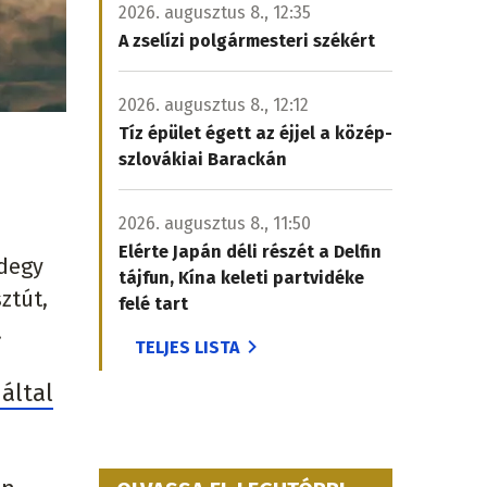
2026. augusztus 8., 12:35
A zselízi polgármesteri székért
2026. augusztus 8., 12:12
Tíz épület égett az éjjel a közép-
szlovákiai Barackán
2026. augusztus 8., 11:50
Elérte Japán déli részét a Delfin
ndegy
tájfun, Kína keleti partvidéke
ztút,
felé tart
.
TELJES LISTA
által