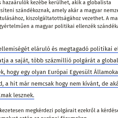
 hazaárulók kezébe kerülhet, akik a globalista
síteni szándékoznak, amely akár a magyar nemz
tulásához, kiszolgáltatottságához vezethet. A m
yértelműen a magyar politikai ellenzék szándéka
ellemiségét eláruló és megtagadó politikai e
tja a saját, több százmillió polgárát a global
k, hogy egy olyan Európai Egyesült Államoka
ád, a hit már nemcsak hogy nem kívánt, de ak
lmak lesznek.
ezetesen megkérdezi polgárait ezekről a kérdés