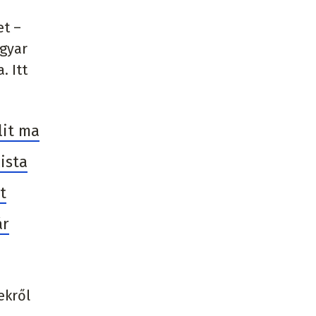
et –
agyar
. Itt
lit ma
ista
t
ár
ekről