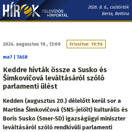
Ugrás
2026. 8. 6., csütörtök
a
Berta, Bettina
tartalomra
Hírek.sk
fő
navigáció
2024. augusztus 19., 13:09
Frissítve: 19:56
ma7 | TASR
Keddre hívták össze a Susko és
Šimkovičová leváltásáról szóló
parlamenti ülést
Kedden (augusztus 20.) délelőtt kerül sor a
Martina Šimkovičová (SNS-jelölt) kulturális és
Boris Susko (Smer-SD) igazságügyi miniszter
leváltásáról szóló rendkívüli parlamenti