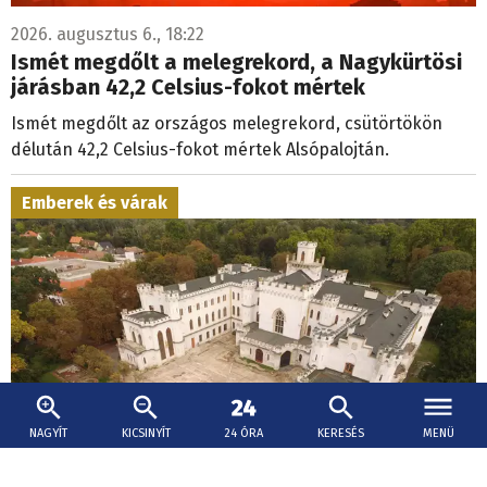
2026. augusztus 6., 18:22
Ismét megdőlt a melegrekord, a Nagykürtösi
járásban 42,2 Celsius-fokot mértek
Ismét megdőlt az országos melegrekord, csütörtökön
délután 42,2 Celsius-fokot mértek Alsópalojtán.
Emberek és várak
NAGYÍT
KICSINYÍT
24 ÓRA
KERESÉS
MENÜ