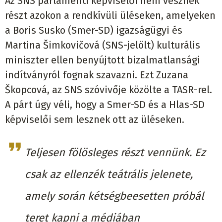
Az SNS parlamenti képviselői nem vesznek
részt azokon a rendkívüli üléseken, amelyeken
a Boris Susko (Smer-SD) igazságügyi és
Martina Šimkovičová (SNS-jelölt) kulturális
miniszter ellen benyújtott bizalmatlansági
indítványról fognak szavazni. Ezt Zuzana
Škopcová, az SNS szóvivője közölte a TASR-rel.
A párt úgy véli, hogy a Smer-SD és a Hlas-SD
képviselői sem lesznek ott az üléseken.
Teljesen fölösleges részt vennünk. Ez
csak az ellenzék teátrális jelenete,
amely során kétségbeesetten próbál
teret kapni a médiában