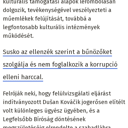
kulturális támogatási alapok lerombolásán
dolgozik, tevékenységével veszélyezteti a
műemlékek felújítását, továbbá a
legfontosabb kulturális intézmények
működését.
Susko az ellenzék szerint a bűnözőket
szolgálja és nem foglalkozik a korrupció
elleni harccal.
Felróják neki, hogy felülvizsgálati eljárást
indítványozott Dušan Kováčik jogerősen elítélt
volt különleges ügyész ügyében, és a
Legfelsőbb Bíróság döntésének
megszületéséig elrendelte a szabadlábra