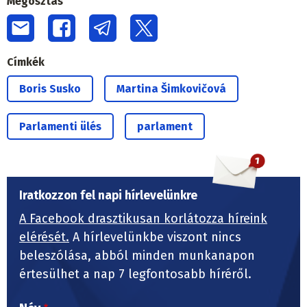
Megosztás
Címkék
Boris Susko
Martina Šimkovičová
Parlamenti ülés
parlament
Iratkozzon fel napi hírlevelünkre
A Facebook drasztikusan korlátozza híreink
elérését.
A hírlevelünkbe viszont nincs
beleszólása, abból minden munkanapon
értesülhet a nap 7 legfontosabb híréről.