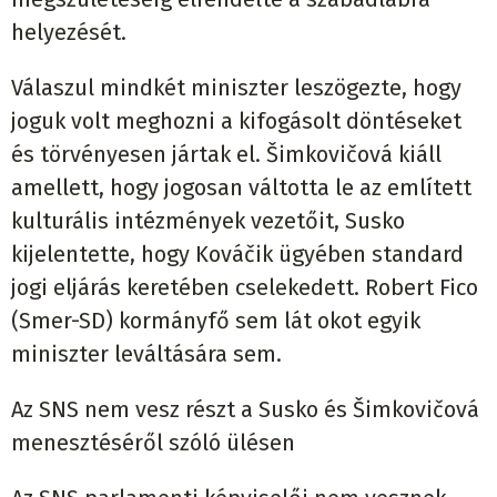
helyezését.
Válaszul mindkét miniszter leszögezte, hogy
joguk volt meghozni a kifogásolt döntéseket
és törvényesen jártak el. Šimkovičová kiáll
amellett, hogy jogosan váltotta le az említett
kulturális intézmények vezetőit, Susko
kijelentette, hogy Kováčik ügyében standard
jogi eljárás keretében cselekedett. Robert Fico
(Smer-SD) kormányfő sem lát okot egyik
miniszter leváltására sem.
Az SNS nem vesz részt a Susko és Šimkovičová
menesztéséről szóló ülésen