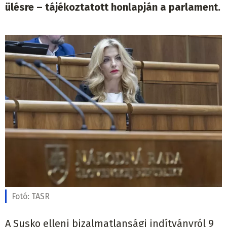
ülésre – tájékoztatott honlapján a parlament.
Fotó:
TASR
A Susko elleni bizalmatlansági indítványról 9