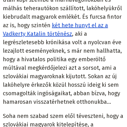
málhás teherautókon szállított, lakóhelyükről
kiebrudalt magyarok emlékét. És furcsa fintor
az is, hogy szintén
két hete hunyt el az a
Vadkerty Katalin történész
, aki a
legrészletesebb krónikása volt a nyolcvan éve
lezajlott eseményeknek, s már nem hallhatta,
hogy a hivatalos politika egy emberöltő
múltával megkérdőjelezi azt a sorsot, ami a
szlovákiai magyaroknak kijutott. Sokan az új
lakóhelyre érkezők közül hosszú ideig ki sem
csomagolták ingóságaikat, abban bízva, hogy
hamarosan visszatérhetnek otthonukba…
Soha nem szabad szem elől téveszteni, hogy a
szlovákiai magyarok kitelepítése, a