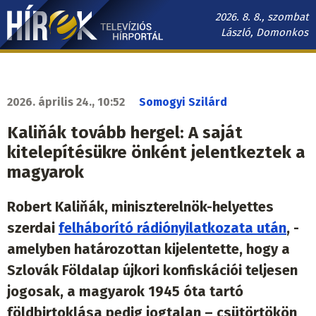
Ugrás
2026. 8. 8., szombat
a
László, Domonkos
tartalomra
Hírek.sk
fő
navigáció
2026. április 24., 10:52
Somogyi Szilárd
Kaliňák tovább hergel: A saját
kitelepítésükre önként jelentkeztek a
magyarok
Robert Kaliňák, miniszterelnök-helyettes
szerdai
felháborító rádiónyilatkozata után
, -
amelyben határozottan kijelentette, hogy a
Szlovák Földalap újkori konfiskációi teljesen
jogosak, a magyarok 1945 óta tartó
földbirtoklása pedig jogtalan – csütörtökön