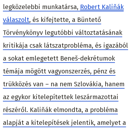
legközelebbi munkatársa,
Robert Kaliňák
válaszolt
, és kifejtette, a Büntető
Törvénykönyv legutóbbi változtatásának
kritikája csak látszatprobléma, és igazából
a sokat emlegetett Beneš-dekrétumok
témája mögött vagyonszerzés, pénz és
trükközés van – na nem Szlovákia, hanem
az egykor kitelepítettek leszármazottai
részéről. Kaliňák elmondta, a probléma
alapját a kitelepítések jelentik, amelyet a