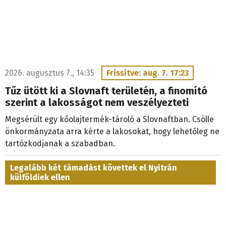
2026. augusztus 7., 14:35
Frissítve: aug. 7. 17:23
Tűz ütött ki a Slovnaft területén, a finomító
szerint a lakosságot nem veszélyezteti
Megsérült egy kőolajtermék-tároló a Slovnaftban. Csölle
önkormányzata arra kérte a lakosokat, hogy lehetőleg ne
tartózkodjanak a szabadban.
Legalább két támadást követtek el Nyitrán
külföldiek ellen