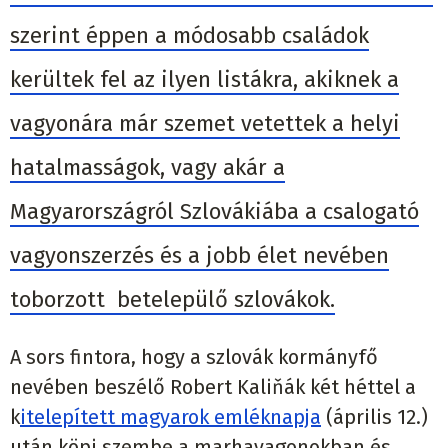
szerint éppen a módosabb családok
kerültek fel az ilyen listákra, akiknek a
vagyonára már szemet vetettek a helyi
hatalmasságok, vagy akár a
Magyarországról Szlovákiába a csalogató
vagyonszerzés és a jobb élet nevében
toborzott betelepülő szlovákok.
A sors fintora, hogy a szlovák kormányfő
nevében beszélő Robert Kaliňák két héttel a
k
itelepített magyarok emléknapja
(április 12.)
után köpi szembe a marhavagonokban és