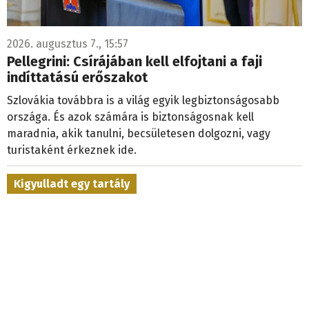
2026. augusztus 7., 15:57
Pellegrini: Csírájában kell elfojtani a faji
indíttatású erőszakot
Szlovákia továbbra is a világ egyik legbiztonságosabb
országa. És azok számára is biztonságosnak kell
maradnia, akik tanulni, becsületesen dolgozni, vagy
turistaként érkeznek ide.
Kigyulladt egy tartály