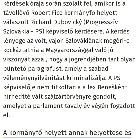
kérdések órája során szólalt fel, amikor is a
távollévő Robert Fico kormányfő helyett
válaszolt Richard Dubovický (Progresszív
Szlovákia - PS) képviselő kérdésére. A kérdés
lényege az volt, vajon Szlovákiának megéri-e
kockáztatnia a Magyarországgal való jó
viszonyát azzal, hogy a jogrendjében tart olyan
büntető paragrafust, amely a szabad
véleménynyilvánítást kriminalizálja. A PS
képviselője nem titkoltan a a lex Benešként
hírhedtté vált szájzártörvényre gondolt,
amelyet a parlament tavaly év végén fogadott
el.
A kormányfő helyett annak helyettese és