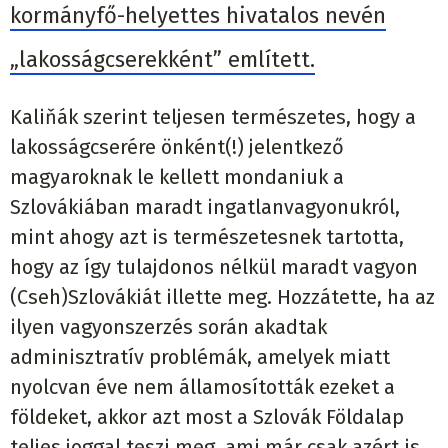
kormányfő-helyettes hivatalos nevén
„lakosságcserekként” említett.
Kaliňák szerint teljesen természetes, hogy a
lakosságcserére önként(!) jelentkező
magyaroknak le kellett mondaniuk a
Szlovákiában maradt ingatlanvagyonukról,
mint ahogy azt is természetesnek tartotta,
hogy az így tulajdonos nélkül maradt vagyon
(Cseh)Szlovákiát illette meg. Hozzátette, ha az
ilyen vagyonszerzés során akadtak
adminisztratív problémák, amelyek miatt
nyolcvan éve nem államosították ezeket a
földeket, akkor azt most a Szlovák Földalap
teljes joggal teszi meg, ami már csak azért is