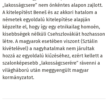
„lakosságcsere” nem önkéntes alapon zajlott.
A kitelepítést Beneš és az akkori hatalom a
németek egyoldalú kitelepítése alapján
képzelte el, hogy így egy etnikailag homoén,
kisebbségek nélküli Csehszlovákiát hozhasson
létre. A magyarok esetében viszont (Sztálin
kivételével) a nagyhatalmak nem járultak
hozzá az egyoldalú kiűzéséhez, ezért kellett a
szalonképesebb „lakosságcserére” rávenni a
világháború után meggyengült magyar
kormányzatot.