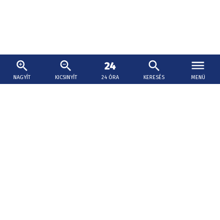
NAGYÍT
KICSINYÍT
24 ÓRA
KERESÉS
MENÜ
2026. augusztus 7., 12:33
Egy csapat maszkos férfi támadt meg
külföldi fiatalokat Nyitrán, a házelnök elítélte
a támadást
Az egyik sértett Nyitrára jár egyetemre, őt meg kellett
műteni.
Melegrekord