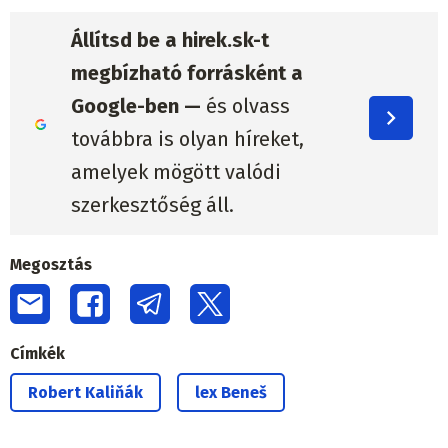
Állítsd be a hirek.sk-t
megbízható forrásként a
Google-ben —
és olvass
továbbra is olyan híreket,
amelyek mögött valódi
szerkesztőség áll.
Megosztás
Címkék
Robert Kaliňák
lex Beneš