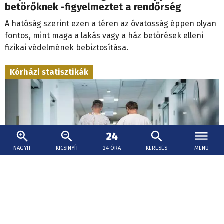
betörőknek -figyelmeztet a rendőrség
A hatóság szerint ezen a téren az óvatosság éppen olyan
fontos, mint maga a lakás vagy a ház betörések elleni
fizikai védelmének bebiztosítása.
Kórházi statisztikák
NAGYÍT
KICSINYÍT
24 ÓRA
KERESÉS
MENÜ