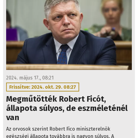
2024. május 17., 08:21
Frissítve: 2024. okt. 29. 08:27
Megműtötték Robert Ficót,
állapota súlyos, de eszméleténél
van
Az orvosok szerint Robert Fico miniszterelnök
egészségi állapota továbbra is nagyon súlyos. A