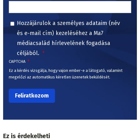
Hozzájárulok a személyes adataim (név
és e-mail cím) kezeléséhez a Ma7
médiacsalád hírlevelének fogadása
céljából.
CAPTCHA
Ez a kérdés vizsgálja, hogy vajon ember-e a látogató, valamint
megelőzi az automatikus kéretlen üzenetek beküldését.
Ez is érdekelheti