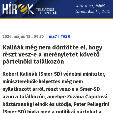
Ugrás
2026. 8. 10., hétfő
a
Lőrinc, Blanka, Csilla
tartalomra
Hírek.sk
fő
navigáció
2024. május 18., 09:35
ma7 | TASR
Kaliňák még nem döntötte el, hogy
részt vesz-e a merényletet követő
pártelnöki találkozón
Robert Kaliňák (Smer-SD) védelmi miniszter,
miniszterelnök-helyettes még nem
nyilatkozott arról, részt vesz-e a Smer-SD
azon a találkozón, amelyre Zuzana Čaputová
köztársasági elnök és utódja, Peter Pellegrini
(Smer-SD) hívta meg a politikai pártokat a