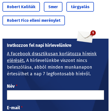
Robert Kaliňák
Smer
tárgyalás
Robert Fico elleni merénylet
Iratkozzon fel napi hírlevelünkre
A Facebook drasztikusan korlátozza híreink
elérését.
A hírlevelünkbe viszont nincs
beleszólása, abból minden munkanapon
értesülhet a nap 7 legfontosabb híréről.
Név
E-mail