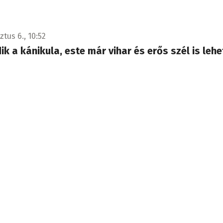
tus 6., 10:52
ik a kánikula, este már vihar és erős szél is lehe
zakibb járás kivételével mindenütt másodfokú riasztás lesz, 3
sértékekkel.
tus 6., 10:10
ta Juraj Blanárral és Tomáš Tarabával egyeztete
hozamáról
 arra kérte a szlovák minisztert, segítsen, hogy a lehető le
 víz érkezzen a Dunán Magyarországra.