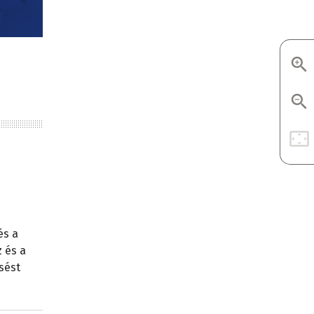
és a
 és a
sést