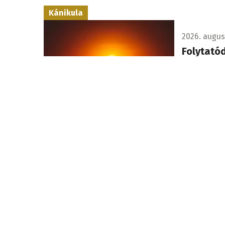
Kánikula
2026. augusz
Folytatód
A két legés
körüli csúc
Szlovákiában is jelentős a
vízhiány
2026. augusz
Orbán Ani
Duna víz
Orbán Anita
mennyiségű