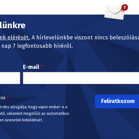
elünkre
nk elérését.
A hírlevelünkbe viszont nincs beleszólás
nap 7 legfontosabb híréről.
E-mail
CHA
érdés vizsgálja, hogy vajon ember-e a
ató, valamint megelőzi az automatikus
en üzenetek beküldését.