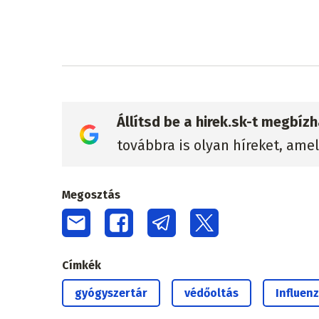
Állítsd be a hirek.sk-t megbí
továbbra is olyan híreket, ame
Megosztás
Címkék
gyógyszertár
védőoltás
Influen