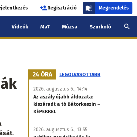
használói
ejelentkezés
Regisztráció
Megrendelés
k
Videók
Ma7
Múzsa
Szurkoló
nüje
24 ÓRA
LEGOLVASOTTABB
ják
2026. augusztus 6., 14:14
Az aszály újabb áldozata:
kiszáradt a tó Bátorkeszin –
KÉPEKKEL
A
2026. augusztus 6., 13:55
ását.