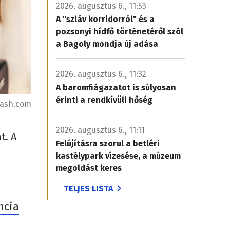
2026. augusztus 6., 11:53
A "szláv korridorról" és a
pozsonyi hídfő történetéről szól
a Bagoly mondja új adása
2026. augusztus 6., 11:32
A baromfiágazatot is súlyosan
érinti a rendkívüli hőség
lash.com
2026. augusztus 6., 11:11
t. A
Felújításra szorul a betléri
kastélypark vízesése, a múzeum
megoldást keres
TELJES LISTA
ncia