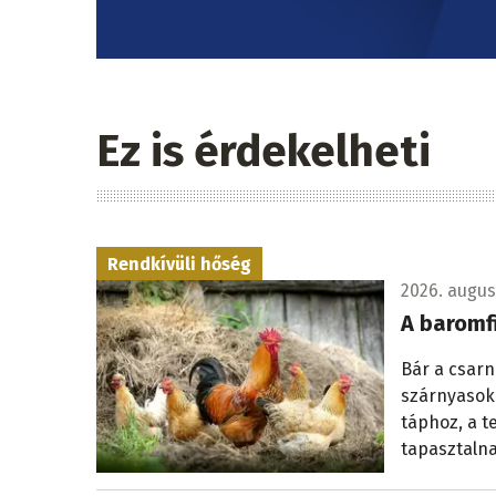
Ez is érdekelheti
Rendkívüli hőség
2026. augusz
A baromfi
Bár a csar
szárnyasok
táphoz, a t
tapasztalna