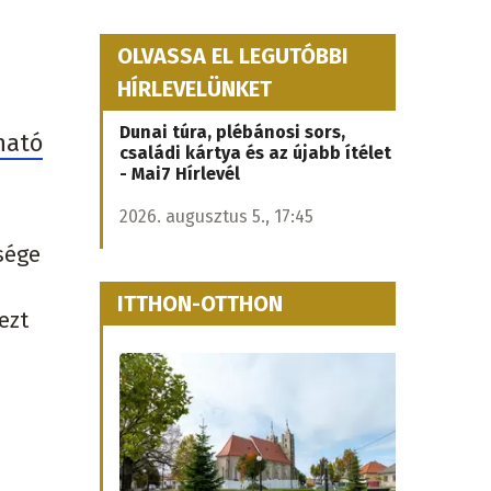
OLVASSA EL LEGUTÓBBI
HÍRLEVELÜNKET
Dunai túra, plébánosi sors,
ható
családi kártya és az újabb ítélet
- Mai7 Hírlevél
2026. augusztus 5., 17:45
ssége
ITTHON-OTTHON
ezt