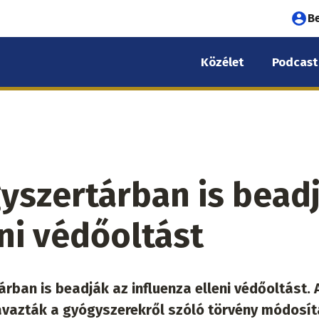
Fel
B
fió
Közélet
Podcast
me
gyszertárban is bead
eni védőoltást
rban is beadják az influenza elleni védőoltást. 
vazták a gyógyszerekről szóló törvény módosít