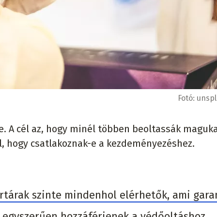
Fotó:
unsp
tbe. A cél az, hogy minél többen beoltassák maguka
l, hogy csatlakoznak-e a kezdeményezéshez.
ertárak szinte mindenhol elérhetők, ami gara
s egyszerűen hozzáférjenek a védőoltáshoz,