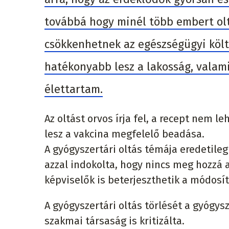
továbbá hogy minél több embert olt
csökkenhetnek az egészségügyi köl
hatékonyabb lesz a lakosság, valam
élettartam.
Az oltást orvos írja fel, a recept nem 
lesz a vakcina megfelelő beadása.
A gyógyszertári oltás témája eredetile
azzal indokolta, hogy nincs meg hozzá 
képviselők is beterjeszthetik a módosít
A gyógyszertári oltás törlését a gyógys
szakmai társaság is kritizálta.