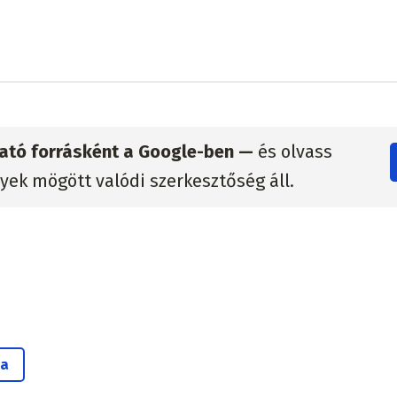
zható forrásként a Google-ben —
és olvass
lyek mögött valódi szerkesztőség áll.
za