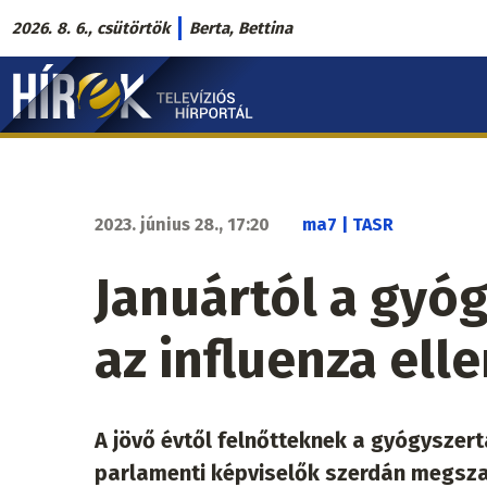
Ugrás
2026. 8. 6., csütörtök
Berta, Bettina
a
Hírek.sk
tartalomra
fő
navigáció
2023. június 28., 17:20
ma7 | TASR
Januártól a gyó
az influenza ell
A jövő évtől felnőtteknek a gyógyszertá
parlamenti képviselők szerdán megsza