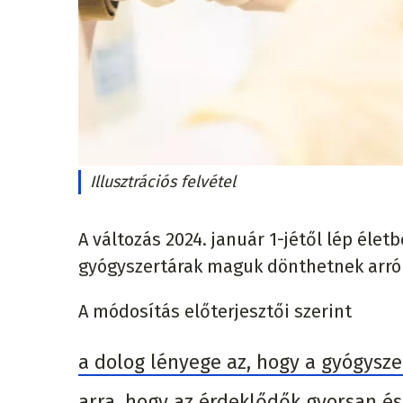
Illusztrációs felvétel
A változás 2024. január 1-jétől lép éle
gyógyszertárak maguk dönthetnek arró
A módosítás előterjesztői szerint
a dolog lényege az, hogy a gyógysz
arra, hogy az érdeklődők gyorsan é