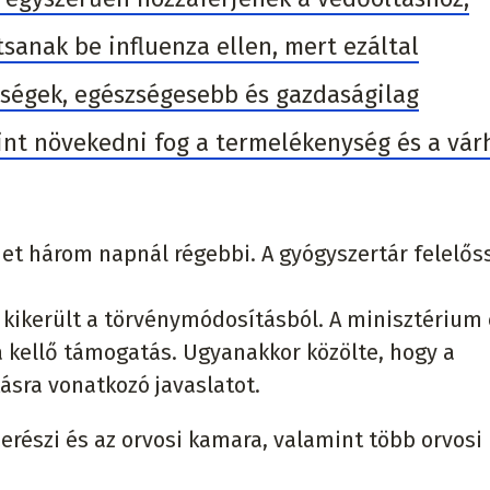
sanak be influenza ellen, mert ezáltal
tségek, egészségesebb és gazdaságilag
int növekedni fog a termelékenység és a vár
lehet három napnál régebbi. A gyógyszertár felelő
g kikerült a törvénymódosításból. A minisztérium 
a kellő támogatás. Ugyanakkor közölte, hogy a
ásra vonatkozó javaslatot.
zerészi és az orvosi kamara, valamint több orvosi