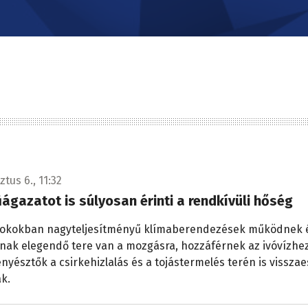
tus 6., 11:32
ágazatot is súlyosan érinti a rendkívüli hőség
nokokban nagyteljesítményű klímaberendezések működnek 
nak elegendő tere van a mozgásra, hozzáférnek az ivóvízhez
enyésztők a csirkehizlalás és a tojástermelés terén is visszae
k.