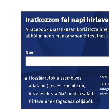
Iratkozzon fel napi hírlev
A Facebook drasztikusan korlátozza hírei
abból minden munkanapon értesülhet a 
Név
CAPT
Hozzájárulok a személyes
Ez a k
adataim (név és e-mail cím)
látog
kezeléséhez a Ma7 médiacsalád
kéretl
hírlevelének fogadása céljából.