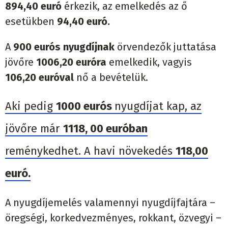
894,40 euró
érkezik, az emelkedés az ő
esetükben
94,40 euró.
A
900 eurós nyugdíjnak
örvendezők juttatása
jövőre
1006,20 euróra
emelkedik, vagyis
106,20 euróval
nő a bevételük.
Aki pedig
1000 eurós
nyugdíjat kap, az
jövőre már
1118, 00 euróban
reménykedhet. A havi növekedés
118,00
euró.
A nyugdíjemelés valamennyi nyugdíjfajtára –
öregségi, korkedvezményes, rokkant, özvegyi –