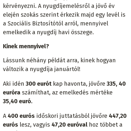
kérvényezni. A nyugdíjemelésről a jövő év
elején szokás szerint érkezik majd egy levél is
a Szociális Biztosítótól arról, mennyivel
emelkedik a nyugdíj havi összege.
Kinek mennyivel?
Lássunk néhány példát arra, kinek hogyan
változik a nyugdíja januártól!
Aki idén
300 eurót
kap havonta, jövőre
335, 40
euróra
számíthat, az emelkedés mértéke
35,40 euró.
A
400
eurós
időskori juttatásból jövőre
447,20
eurós
lesz, vagyis
47,20 euróval
hoz többet a