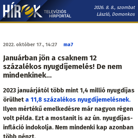
Ugrás
2026. 8. 8., szombat
a
László, Domonkos
tartalomra
Hírek.sk
fő
navigáció
2022. október 17., 14:27
ma7
Januárban jön a csaknem 12
százalékos nyugdíjemelés! De nem
mindenkinek…
2023 januárjától több mint 1,4 millió nyugdíjas
örülhet
a 11,8 százalékos nyugdíjemelésnek.
Ilyen mértékű emelkedésre már nagyon régen
volt példa. Ezt a mostanit is az ún. nyugdíjas-
infláció indokolja. Nem mindenki kap azonban
több pénzt.