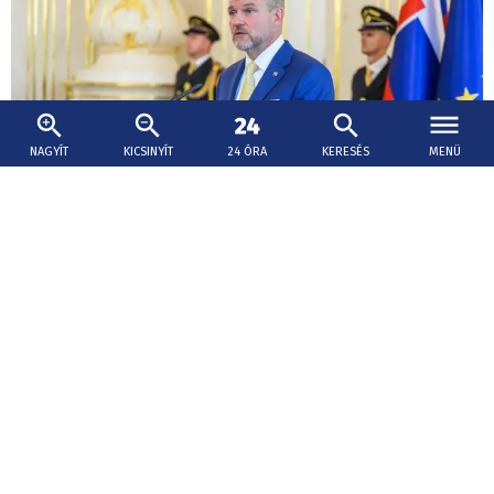
NAGYÍT
KICSINYÍT
24 ÓRA
KERESÉS
MENÜ
2026. augusztus 7., 15:57
Pellegrini: Csírájában kell elfojtani a faji
indíttatású erőszakot
Szlovákia továbbra is a világ egyik legbiztonságosabb
országa. És azok számára is biztonságosnak kell
maradnia, akik tanulni, becsületesen dolgozni, vagy
turistaként érkeznek ide.