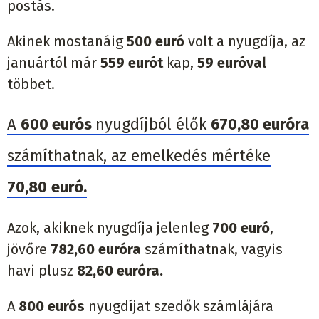
postás.
Akinek mostanáig
500 euró
volt a nyugdíja, az
januártól már
559 eurót
kap,
59
euróval
többet.
A
600 eurós
nyugdíjból élők
670,80 euróra
számíthatnak, az emelkedés mértéke
70,80
euró.
Azok, akiknek nyugdíja jelenleg
700 euró
,
jövőre
782,60 euróra
számíthatnak, vagyis
havi plusz
82,60 euróra.
A
800 eurós
nyugdíjat szedők számlájára