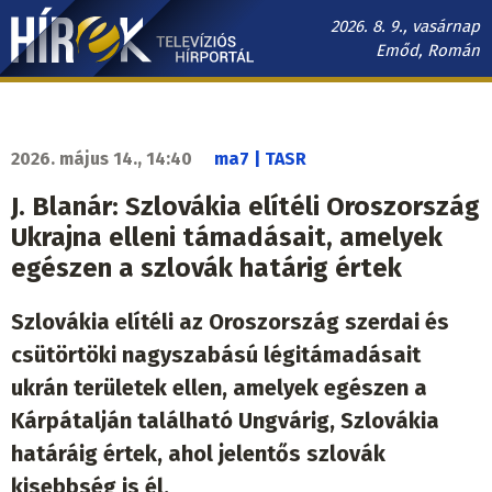
Ugrás
2026. 8. 9., vasárnap
a
Emőd, Román
tartalomra
Hírek.sk
fő
navigáció
2026. május 14., 14:40
ma7 | TASR
J. Blanár: Szlovákia elítéli Oroszország
Ukrajna elleni támadásait, amelyek
egészen a szlovák határig értek
Szlovákia elítéli az Oroszország szerdai és
csütörtöki nagyszabású légitámadásait
ukrán területek ellen, amelyek egészen a
Kárpátalján található Ungvárig, Szlovákia
határáig értek, ahol jelentős szlovák
kisebbség is él.