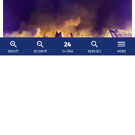
NAGYÍT
KICSINYÍT
24 ÓRA
KERESÉS
MENÜ
2026. augusztus 8., 12:12
Tíz épület égett az éjjel a közép-szlovákiai
Barackán
A tüzet eloltották, az okát még vizsgálják.