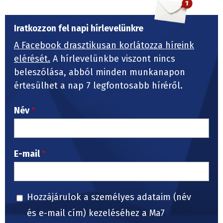
Iratkozzon fel napi hírlevelünkre
A Facebook drasztikusan korlátozza híreink
elérését.
A hírlevelünkbe viszont nincs
beleszólása, abból minden munkanapon
értesülhet a nap 7 legfontosabb híréről.
Név
E-mail
Hozzájárulok a személyes adataim (név
és e-mail cím) kezeléséhez a Ma7