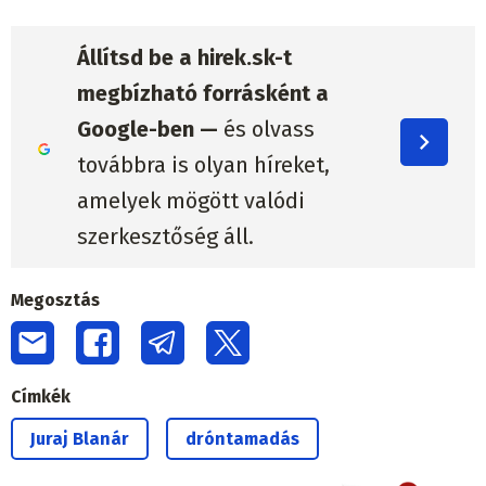
Állítsd be a hirek.sk-t
megbízható forrásként a
Google-ben —
és olvass
továbbra is olyan híreket,
amelyek mögött valódi
szerkesztőség áll.
Megosztás
Címkék
Juraj Blanár
dróntamadás