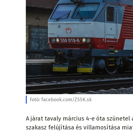
Fotó:
facebook.com/ZSSK.sk
A járat tavaly március 4-e óta szünetel
szakasz felújítása és villamosítása miat