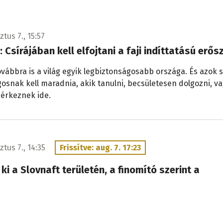
tus 7., 15:57
i: Csírájában kell elfojtani a faji indíttatású erő
ovábbra is a világ egyik legbiztonságosabb országa. És azok
gosnak kell maradnia, akik tanulni, becsületesen dolgozni, v
 érkeznek ide.
ztus 7., 14:35
Frissítve: aug. 7. 17:23
 ki a Slovnaft területén, a finomító szerint a
ot nem veszélyezteti
gy kőolajtermék-tároló a Slovnaftban. Csölle önkormányzata
osokat, hogy lehetőleg ne tartózkodjanak a szabadban.