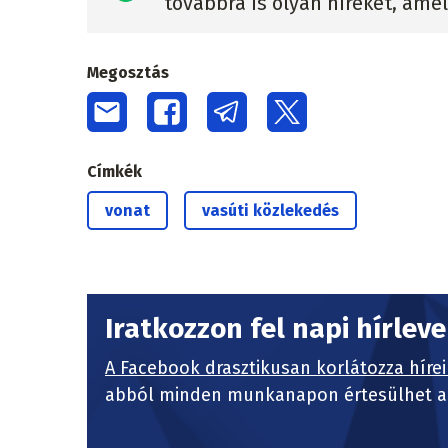
továbbra is olyan híreket, ame
Megosztás
Címkék
vonat
vasúti közlekedés
Iratkozzon fel napi hírlev
A Facebook drasztikusan korlátozza hírei
abból minden munkanapon értesülhet a 