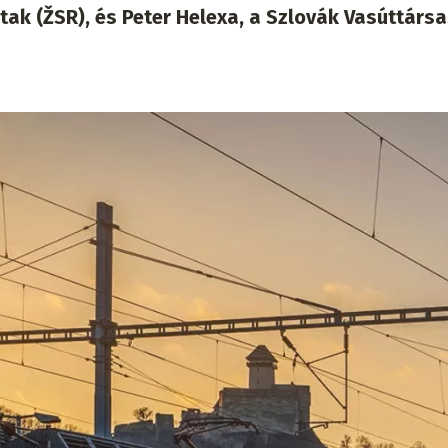
tak (ŽSR), és Peter Helexa, a Szlovák Vasúttárs