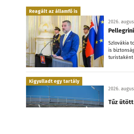
Reagált az államfő is
2026. augusz
Pellegrin
Szlovákia t
is biztonsá
turistaként
Kigyulladt egy tartály
2026. augus
Tűz ütött
lakosság
Megsérült e
kérte a lak