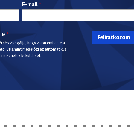
E-mail
CHA
érdés vizsgálja, hogy vajon ember-e a
ató, valamint megelőzi az automatikus
en üzenetek beküldését.