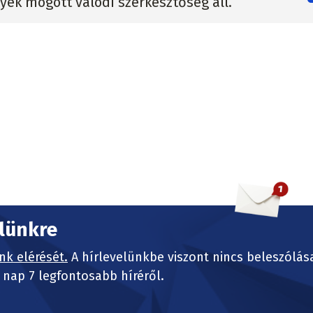
lyek mögött valódi szerkesztőség áll.
elünkre
nk elérését.
A hírlevelünkbe viszont nincs beleszólás
nap 7 legfontosabb híréről.