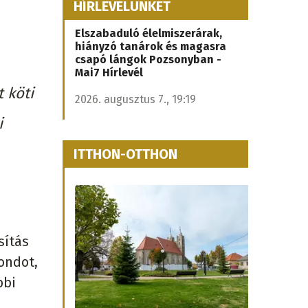
HÍRLEVELÜNKET
Elszabaduló élelmiszerárak,
hiányzó tanárok és magasra
csapó lángok Pozsonyban -
Mai7 Hírlevél
 köti
2026. augusztus 7., 19:19
i
ITTHON-OTTHON
sítás
ondot,
bbi