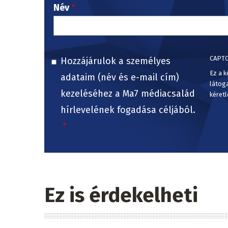
Név
CAPT
Hozzájárulok a személyes
Ez a k
adataim (név és e-mail cím)
látog
kezeléséhez a Ma7 médiacsalád
kéretl
hírlevelének fogadása céljából.
Ez is érdekelheti