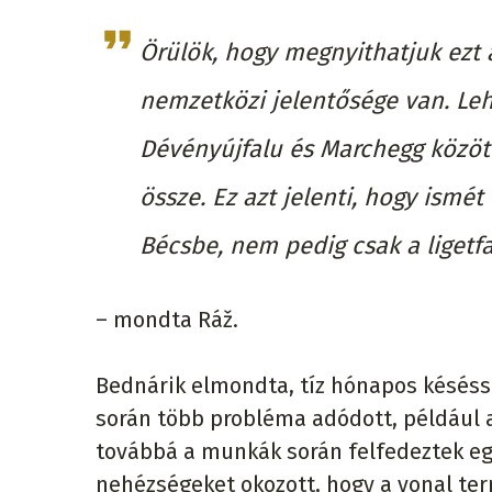
Örülök, hogy megnyithatjuk ezt 
nemzetközi jelentősége van. Leh
Dévényújfalu és Marchegg között
össze. Ez azt jelenti, hogy ismét
Bécsbe, nem pedig csak a ligetfa
– mondta Ráž.
Bednárik elmondta, tíz hónapos késéssel
során több probléma adódott, például a
továbbá a munkák során felfedeztek eg
nehézségeket okozott, hogy a vonal te