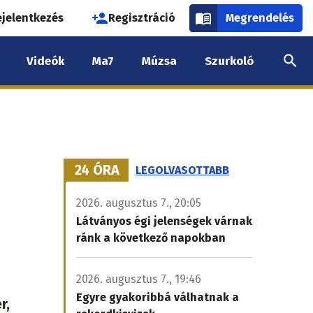
használói
ejelentkezés
Regisztráció
Megrendelés
k
Videók
Ma7
Múzsa
Szurkoló
nüje
24 ÓRA
LEGOLVASOTTABB
2026. augusztus 7., 20:05
Látványos égi jelenségek várnak
ránk a következő napokban
2026. augusztus 7., 19:46
Egyre gyakoribbá válhatnak a
r,