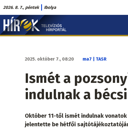
Ugrás
2026. 8. 7., péntek
Ibolya
a
Hírek.sk
tartalomra
fő
navigáció
2025. október 7., 08:20
ma7 | TASR
Ismét a pozsony
indulnak a bécs
Október 11-től ismét indulnak vonatok
jelentette be hétfői sajtótájékoztatójá