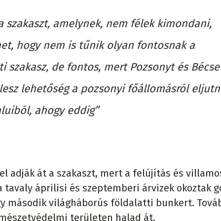
a szakaszt, amelynek, nem félek kimondani,
et, hogy nem is tűnik olyan fontosnak a
i szakasz, de fontos, mert Pozsonyt és Bécset
 lesz lehetőség a pozsonyi főállomásról eljutn
luiból, ahogy eddig”
 adják át a szakaszt, mert a felújítás és villamo
 tavaly áprilisi és szeptemberi árvizek okoztak g
y második világháborús földalatti bunkert. Tová
rmészetvédelmi területen halad át.