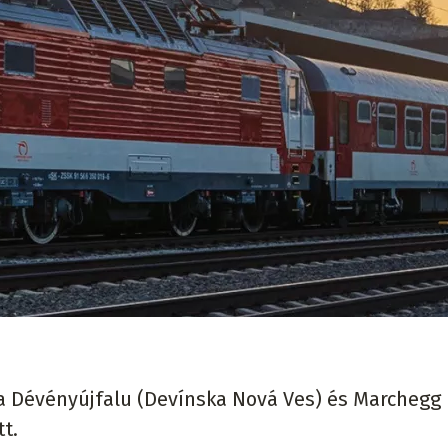
 a Dévényújfalu (Devínska Nová Ves) és Marchegg 
t.