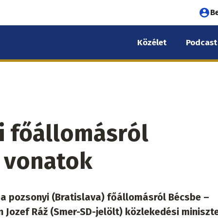
Fel
B
fió
Közélet
Podcast
me
i főállomásról
i vonatok
 a pozsonyi (Bratislava) főállomásról Bécsbe –
n Jozef Ráž (Smer-SD-jelölt) közlekedési miniszte