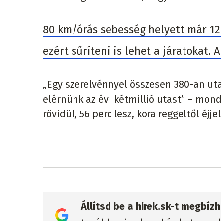
80 km/órás sebesség helyett már 12
ezért sűríteni is lehet a járatokat. A
„Egy szerelvénnyel összesen 380-an uta
elérnünk az évi kétmillió utast” – mond
rövidül, 56 perc lesz, kora reggeltől éjje
Állítsd be a hirek.sk-t megbí