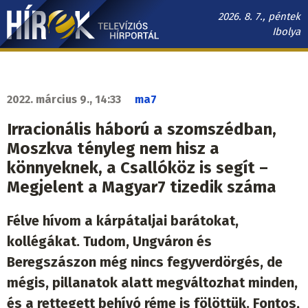
Ugrás
2026. 8. 7., péntek
a
Ibolya
tartalomra
Hírek.sk
fő
navigáció
2022. március 9., 14:33
ma7
Irracionális háború a szomszédban,
Moszkva tényleg nem hisz a
könnyeknek, a Csallóköz is segít –
Megjelent a Magyar7 tizedik száma
Félve hívom a kárpátaljai barátokat,
kollégákat. Tudom, Ungváron és
Beregszászon még nincs fegyverdörgés, de
mégis, pillanatok alatt megváltozhat minden,
és a rettegett behívó réme is fölöttük. Fontos,