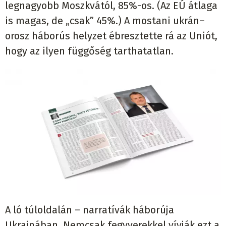
legnagyobb Moszkvától, 85%-os. (Az EÚ átlaga
is magas, de „csak” 45%.) A mostani ukrán–
orosz háborús helyzet ébresztette rá az Uniót,
hogy az ilyen függőség tarthatatlan.
A ló túloldalán – narratívák háborúja
Ukrajnában. Nemcsak fegyverekkel vívják ezt a