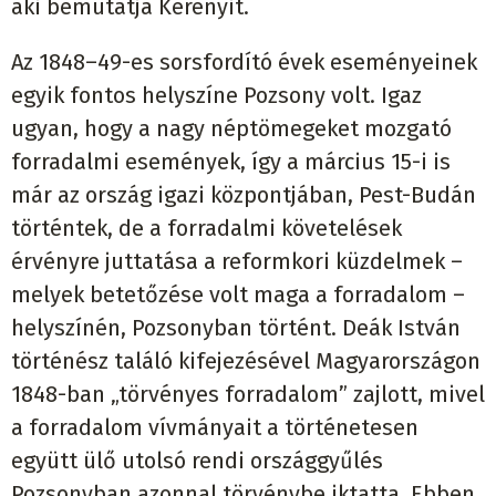
aki bemutatja Kerényit.
Az 1848–49-es sorsfordító évek eseményeinek
egyik fontos helyszíne Pozsony volt. Igaz
ugyan, hogy a nagy néptömegeket mozgató
forradalmi események, így a március 15-i is
már az ország igazi központjában, Pest-Budán
történtek, de a forradalmi követelések
érvényre juttatása a reformkori küzdelmek –
melyek betetőzése volt maga a forradalom –
helyszínén, Pozsonyban történt. Deák István
történész találó kifejezésével Magyarországon
1848-ban „törvényes forradalom” zajlott, mivel
a forradalom vívmányait a történetesen
együtt ülő utolsó rendi országgyűlés
Pozsonyban azonnal törvénybe iktatta. Ebben