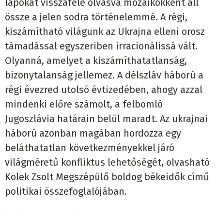
lapokat visszafelé olvasva mozaikokként áll
össze a jelen sodra történelemmé. A régi,
kiszámítható világunk az Ukrajna elleni orosz
támadással egyszeriben irracionálissá vált.
Olyanná, amelyet a kiszámíthatatlanság,
bizonytalanság jellemez. A délszláv háború a
régi évezred utolsó évtizedében, ahogy azzal
mindenki előre számolt, a felbomló
Jugoszlávia határain belül maradt. Az ukrajnai
háború azonban magában hordozza egy
beláthatatlan következményekkel járó
világméretű konfliktus lehetőségét, olvasható
Kolek Zsolt Megszépülő boldog békeidők című
politikai összefoglalójában.