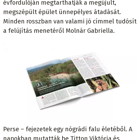
évfordulóján megtarthatják a megújult,
megszépült épület ünnepélyes átadását.
Minden rosszban van valami jó címmel tudósít
a felújítás menetéről Molnár Gabriella.
Perse – fejezetek egy nógrádi falu életéből. A
napokban mutatták be Titton Viktória és