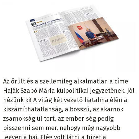
Az őrült és a szellemileg alkalmatlan a címe
Haják Szabó Mária külpolitikai jegyzetének. Jól
nézünk ki! A világ két vezető hatalma élén a
kiszámíthatatlanság, a bosszú, az akarnok
zsarnokság ül tort, az emberiség pedig
pisszenni sem mer, nehogy még nagyobb
legyen a baj. Elég volt látni a tüzet a