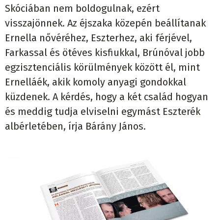
Skóciában nem boldogulnak, ezért
visszajönnek. Az éjszaka közepén beállítanak
Ernella nővéréhez, Eszterhez, aki férjével,
Farkassal és ötéves kisfiukkal, Brúnóval jobb
egzisztenciális körülmények között él, mint
Ernelláék, akik komoly anyagi gondokkal
küzdenek. A kérdés, hogy a két család hogyan
és meddig tudja elviselni egymást Eszterék
albérletében, írja Bárány János.