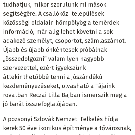
tudhatjuk, mikor szorulunk mi mások
segítségére. A csallóközi települések
közösségi oldalain hömpölyög a temérdek
információ, már alig lehet követni a sok
adakozó személyt, csoportot, számlaszámot.
Újabb és újabb önkéntesek próbálnak
„összedolgozni” valamilyen nagyobb
szervezettel, ezért igyekszünk
áttekinthetőbbé tenni a jószándékú
kezdeményezéseket, olvasható a Tájaink
rovatban Reczai Lilla Bajban ismerszik meg a
jó barát összefoglalójában.
A pozsonyi Szlovák Nemzeti Felkelés hídja
kerek 50 éve ikonikus építménye a fővárosnak,