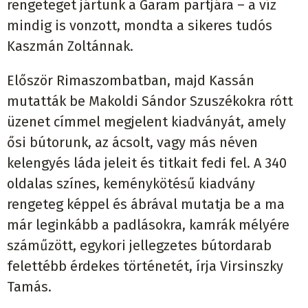
rengeteget jártunk a Garam partjára – a víz
mindig is vonzott, mondta a sikeres tudós
Kaszmán Zoltánnak.
Először Rimaszombatban, majd Kassán
mutatták be Makoldi Sándor Szuszékokra rótt
üzenet címmel megjelent kiadványát, amely
ősi bútorunk, az ácsolt, vagy más néven
kelengyés láda jeleit és titkait fedi fel. A 340
oldalas színes, keménykötésű kiadvány
rengeteg képpel és ábrával mutatja be a ma
már leginkább a padlásokra, kamrák mélyére
száműzött, egykori jellegzetes bútordarab
felettébb érdekes történetét, írja Virsinszky
Tamás.