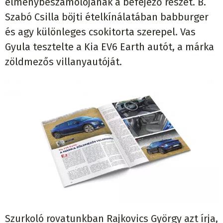
élménybeszámolójának a befejező részét. B.
Szabó Csilla böjti ételkínálatában babburger
és agy különleges csokitorta szerepel. Vas
Gyula tesztelte a Kia EV6 Earth autót, a márka
zöldmezős villanyautóját.
Szurkoló rovatunkban Rajkovics György azt írja,