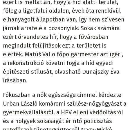
ezért is méltatlan, hogy a híd alatti terület,
főleg a ligetfalui oldalon, évek óta rendkívül
elhanyagolt állapotban van, így nem szívesen
járnak arrafelé a pozsonyiak. Sokak számára
ezért örvendetes hír, hogy a fővárosban
megindult felújítások ezt a területet is
elérték. Matúš Vallo főpolgármester azt ígéri,
a rekonstrukció követni fogja a híd egyedi
építészeti stílusát, olvasható Dunajszky Éva
írásában.
Fókuszban a nők egészsége címmel kérdezte
Urban László komáromi szülész-nőgyógyászt a
gyermekvállalásról, a HPV elleni védőoltásról
és a hölgyek sokaságát érintő policisztás
petefészek tünetegyüttesről Nagy-Miskó