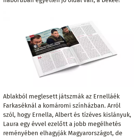
háborúban egyetlen jó oldal van, a békéé!
Ablakból meglesett játszmák az Ernelláék
Farkaséknál a komáromi színházban. Arról
szól, hogy Ernella, Albert és tízéves kislányuk,
Laura egy évvel ezelőtt a jobb megélhetés
reményében elhagyják Magyarországot, de