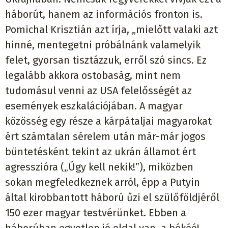
háborút, hanem az információs fronton is.
Pomichal Krisztián azt írja, „mielőtt valaki azt
hinné, mentegetni próbálnánk valamelyik
felet, gyorsan tisztázzuk, erről szó sincs. Ez
legalább akkora ostobaság, mint nem
tudomásul venni az USA felelősségét az
események eszkalációjában. A magyar
közösség egy része a kárpátaljai magyarokat
ért számtalan sérelem után már-már jogos
büntetésként tekint az ukrán államot ért
agresszióra („Úgy kell nekik!”), miközben
sokan megfeledkeznek arról, épp a Putyin
által kirobbantott háború űzi el szülőföldjéről
150 ezer magyar testvérünket. Ebben a