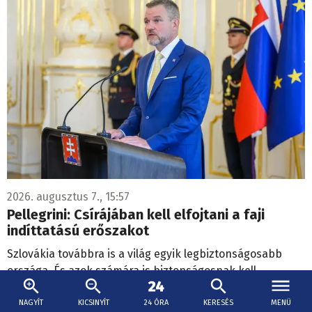
2026. augusztus 7., 15:57
Pellegrini: Csírájában kell elfojtani a faji
indíttatású erőszakot
Szlovákia továbbra is a világ egyik legbiztonságosabb
országa. És azok számára is biztonságosnak kell
maradnia, akik tanulni, becsületesen dolgozni, vagy
turistaként érkeznek ide.
NAGYÍT
KICSINYÍT
24 ÓRA
KERESÉS
MENÜ