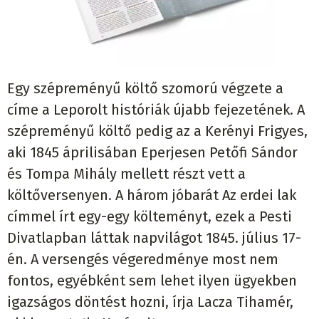
Egy szépreményű költő szomorú végzete a
címe a Leporolt históriák újabb fejezetének. A
szépreményű költő pedig az a Kerényi Frigyes,
aki 1845 áprilisában Eperjesen Petőfi Sándor
és Tompa Mihály mellett részt vett a
költőversenyen. A három jóbarát Az erdei lak
címmel írt egy-egy költeményt, ezek a Pesti
Divatlapban láttak napvilágot 1845. július 17-
én. A versengés végeredménye most nem
fontos, egyébként sem lehet ilyen ügyekben
igazságos döntést hozni, írja Lacza Tihamér,