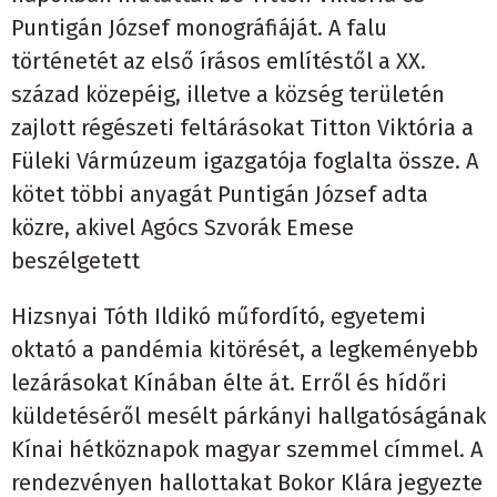
Puntigán József monográfiáját. A falu
történetét az első írásos említéstől a XX.
század közepéig, illetve a község területén
zajlott régészeti feltárásokat Titton Viktória a
Füleki Vármúzeum igazgatója foglalta össze. A
kötet többi anyagát Puntigán József adta
közre, akivel Agócs Szvorák Emese
beszélgetett
Hizsnyai Tóth Ildikó műfordító, egyetemi
oktató a pandémia kitörését, a legkeményebb
lezárásokat Kínában élte át. Erről és hídőri
küldetéséről mesélt párkányi hallgatóságának
Kínai hétköznapok magyar szemmel címmel. A
rendezvényen hallottakat Bokor Klára jegyezte