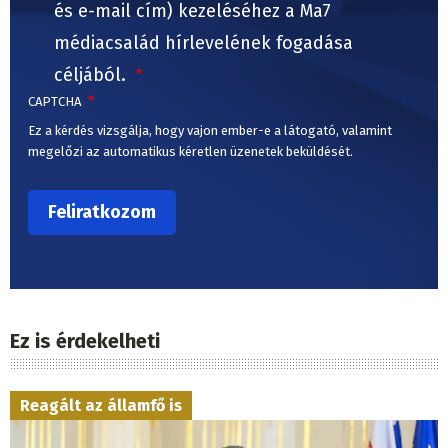
és e-mail cím) kezeléséhez a Ma7
médiacsalád hírlevelének fogadása
céljából.
CAPTCHA
Ez a kérdés vizsgálja, hogy vajon ember-e a látogató, valamint
megelőzi az automatikus kéretlen üzenetek beküldését.
Ez is érdekelheti
Reagált az államfő is