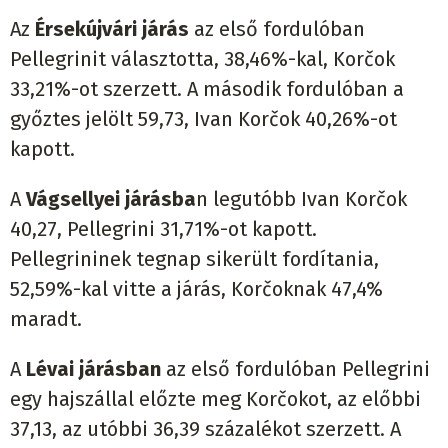
Az
Érsekújvári járás
az első fordulóban
Pellegrinit választotta, 38,46%-kal, Korčok
33,21%-ot szerzett. A második fordulóban a
győztes jelölt 59,73, Ivan Korčok 40,26%-ot
kapott.
A
Vágsellyei járásba
n legutóbb Ivan Korčok
40,27, Pellegrini 31,71%-ot kapott.
Pellegrininek tegnap sikerült fordítania,
52,59%-kal vitte a járás, Korčoknak 47,4%
maradt.
A
Lévai járásban
az első fordulóban Pellegrini
egy hajszállal előzte meg Korčokot, az előbbi
37,13, az utóbbi 36,39 százalékot szerzett. A