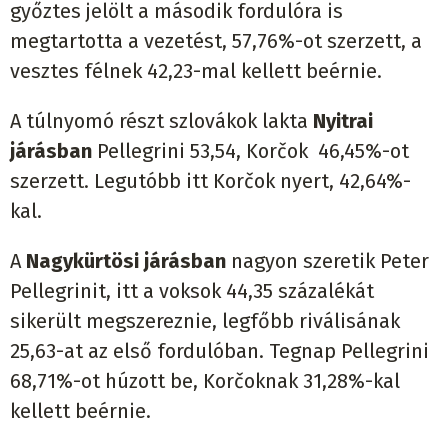
győztes jelölt a második fordulóra is
megtartotta a vezetést, 57,76%-ot szerzett, a
vesztes félnek 42,23-mal kellett beérnie.
A túlnyomó részt szlovákok lakta
Nyitrai
járásban
Pellegrini 53,54, Korčok 46,45%-ot
szerzett. Legutóbb itt Korčok nyert, 42,64%-
kal.
A
Nagykürtösi járásban
nagyon szeretik Peter
Pellegrinit, itt a voksok 44,35 százalékát
sikerült megszereznie, legfőbb riválisának
25,63-at az első fordulóban. Tegnap Pellegrini
68,71%-ot húzott be, Korčoknak 31,28%-kal
kellett beérnie.