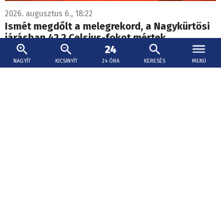
2026. augusztus 6., 18:22
Ismét megdőlt a melegrekord, a Nagykürtösi
járásban 42,2 Celsius-fokot mértek
Ismét megdőlt az országos melegrekord, csütörtökön
NAGYÍT
KICSINYÍT
24 ÓRA
KERESÉS
MENÜ
délután 42,2 Celsius-fokot mértek Alsópalojtán.
Emberek és várak