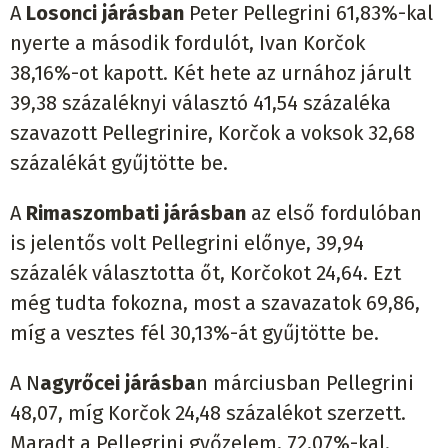
A
Losonci járásban
Peter Pellegrini 61,83%-kal
nyerte a második fordulót, Ivan Korčok
38,16%-ot kapott. Két hete az urnához járult
39,38 százaléknyi választó 41,54 százaléka
szavazott Pellegrinire, Korčok a voksok 32,68
százalékát gyűjtötte be.
A
Rimaszombati járásban
az első fordulóban
is jelentős volt Pellegrini előnye, 39,94
százalék választotta őt, Korčokot 24,64. Ezt
még tudta fokozna, most a szavazatok 69,86,
míg a vesztes fél 30,13%-át gyűjtötte be.
A N
agyrőcei járásba
n márciusban Pellegrini
48,07, míg Korčok 24,48 százalékot szerzett.
Maradt a Pellegrini győzelem, 72,07%-kal.