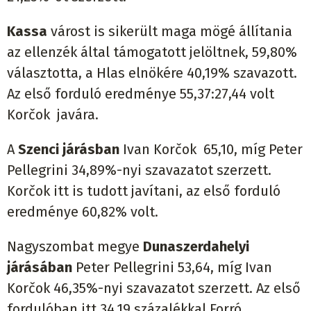
Kassa
várost is sikerült maga mögé állítania
az ellenzék által támogatott jelöltnek, 59,80%
választotta, a Hlas elnökére 40,19% szavazott.
Az első forduló eredménye 55,37:27,44 volt
Korčok javára.
A
Szenci járásban
Ivan Korčok 65,10, míg Peter
Pellegrini 34,89%-nyi szavazatot szerzett.
Korčok itt is tudott javítani, az első forduló
eredménye 60,82% volt.
Nagyszombat megye
Dunaszerdahelyi
járásában
Peter Pellegrini 53,64, míg Ivan
Korčok 46,35%-nyi szavazatot szerzett. Az első
fordulóban itt 34,19 százalékkal Forró