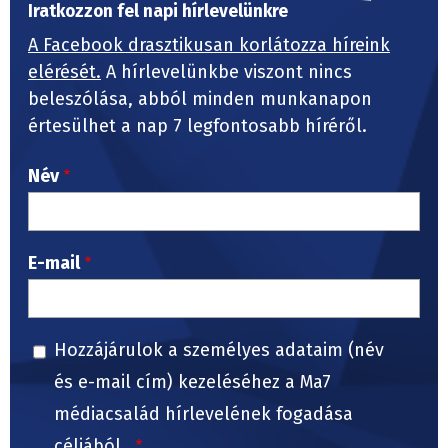
Iratkozzon fel napi hírlevelünkre
A Facebook drasztikusan korlátozza híreink
elérését.
A hírlevelünkbe viszont nincs
beleszólása, abból minden munkanapon
értesülhet a nap 7 legfontosabb híréről.
Név
E-mail
Hozzájárulok a személyes adataim (név
és e-mail cím) kezeléséhez a Ma7
médiacsalád hírlevelének fogadása
céljából.