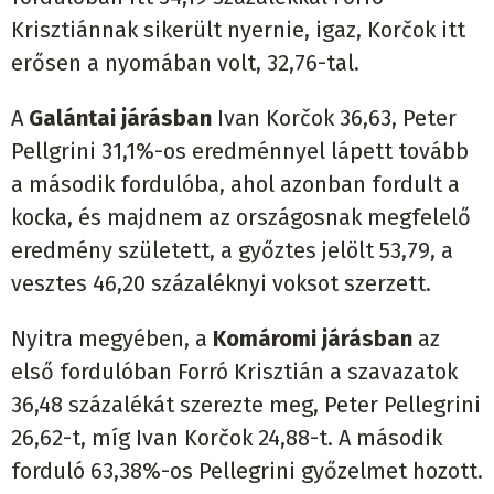
Krisztiánnak sikerült nyernie, igaz, Korčok itt
erősen a nyomában volt, 32,76-tal.
A
Galántai járásban
Ivan Korčok 36,63, Peter
Pellgrini 31,1%-os eredménnyel lápett tovább
a második fordulóba, ahol azonban fordult a
kocka, és majdnem az országosnak megfelelő
eredmény született, a győztes jelölt 53,79, a
vesztes 46,20 százaléknyi voksot szerzett.
Nyitra megyében, a
Komáromi járásban
az
első fordulóban Forró Krisztián a szavazatok
36,48 százalékát szerezte meg, Peter Pellegrini
26,62-t, míg Ivan Korčok 24,88-t. A második
forduló 63,38%-os Pellegrini győzelmet hozott.