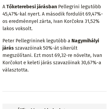
A
Tőketerebesi járásban
Pellegrini legutóbb
45,47%-kal nyert. A második fordulót 69,47%-
os eredménnyel zárta, Ivan Korčokra 31,52%
lakos voksolt.
Peter Pellegrininek legutóbb a
Nagymihályi
járás
szavazóinak 50%-át sikerült
megszólítani. Ezt most 69,32-re növelte, Ivan
Korčokot e keleti járás szavazóinak 30,67%-a
választotta.