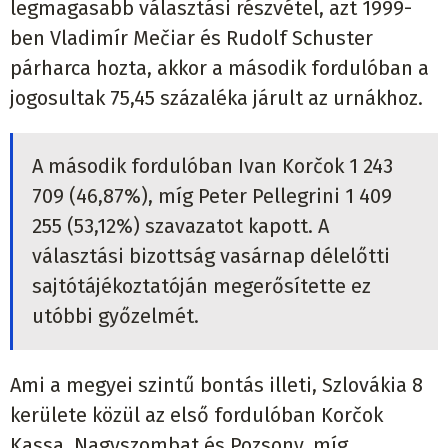
legmagasabb választási részvétel, azt 1999-
ben Vladimír Mečiar és Rudolf Schuster
párharca hozta, akkor a második fordulóban a
jogosultak 75,45 százaléka járult az urnákhoz.
A második fordulóban Ivan Korčok 1 243
709 (46,87%), míg Peter Pellegrini 1 409
255 (53,12%) szavazatot kapott. A
választási bizottság vasárnap délelőtti
sajtótájékoztatóján megerősítette ez
utóbbi győzelmét.
Ami a megyei szintű bontás illeti, Szlovákia 8
kerülete közül az első fordulóban Korčok
Kassa, Nagyszombat és Pozsony, míg