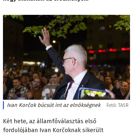
Ivan Korčok búcsút int az elnökségnek
Fotó:
TASR
Két hete, az államfőválasztás első
fordulójában Ivan Korčoknak sikerült