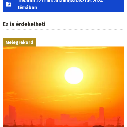
További 221 cikk államfőválasztás 2024
témában
Ez is érdekelheti
Melegrekord