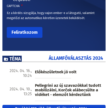
CAPTCHA
Ez a kérdés vizsgálja, hogy vajon ember-e a látogató, valamint
megelőzi az automatikus kéretlen üzenetek beküldését.
ÁLLAMFŐVÁLASZTÁS 2024
TÉMA
2024. 04. 16.,
Előkészületnek jó volt
10:24
Pellegrini az új szavazókkal tudott
2024. 04. 10.,
mobilizálni, Korčok alábecsülte a
13:25
vidéket - elemzőt kérdeztünk