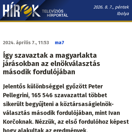
Ugrás
2026. 8. 7., péntek
a
Ibolya
tartalomra
Hírek.sk
fő
navigáció
2024. április 7., 11:53
ma7
Így szavaztak a magyarlakta
járásokban az elnökválasztás
második fordulójában
Jelentős különbséggel győzött Peter
Pellegrini, 165 546 szavazattal többet
sikerült begyűjteni a köztársaságielnök-
választás második fordulójában, mint Ivan
Korčoknak. Nézzük, az első fordulóhoz képest
hogy alakultak az eredmények.