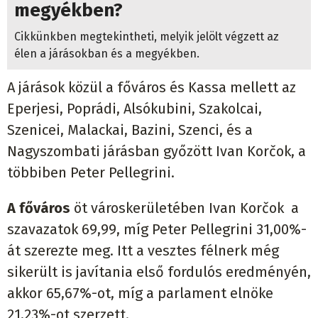
megyékben?
Cikkünkben megtekintheti, melyik jelölt végzett az
élen a járásokban és a megyékben.
A járások közül a főváros és Kassa mellett az
Eperjesi, Poprádi, Alsókubini, Szakolcai,
Szenicei, Malackai, Bazini, Szenci, és a
Nagyszombati járásban győzött Ivan Korčok, a
többiben Peter Pellegrini.
A főváros
öt városkerületében Ivan Korčok a
szavazatok 69,99, míg Peter Pellegrini 31,00%-
át szerezte meg. Itt a vesztes félnerk még
sikerült is javítania első fordulós eredményén,
akkor 65,67%-ot, míg a parlament elnöke
21,23%-ot szerzett.