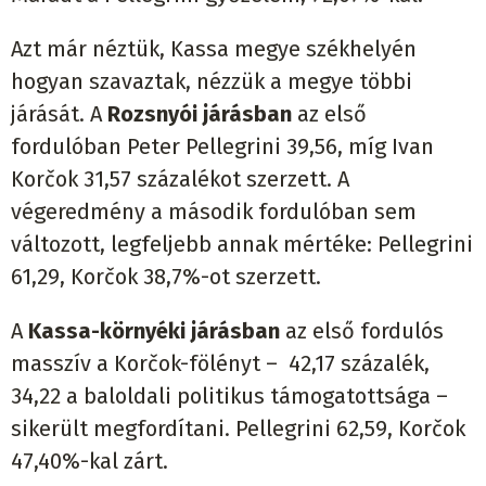
Azt már néztük, Kassa megye székhelyén
hogyan szavaztak, nézzük a megye többi
járását. A
Rozsnyói járásban
az első
fordulóban Peter Pellegrini 39,56, míg Ivan
Korčok 31,57 százalékot szerzett. A
végeredmény a második fordulóban sem
változott, legfeljebb annak mértéke: Pellegrini
61,29, Korčok 38,7%-ot szerzett.
A
Kassa-környéki járásban
az első fordulós
masszív a Korčok-fölényt – 42,17 százalék,
34,22 a baloldali politikus támogatottsága –
sikerült megfordítani. Pellegrini 62,59, Korčok
47,40%-kal zárt.