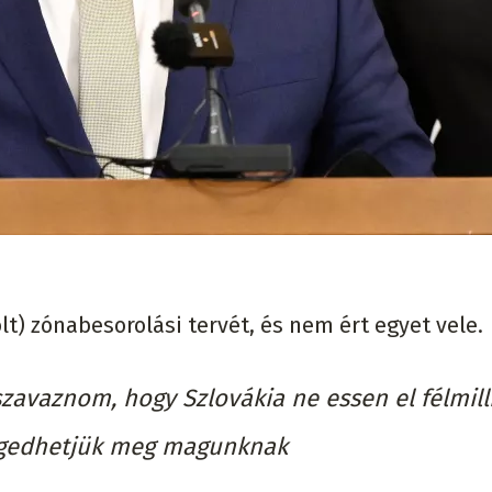
t) zónabesorolási tervét, és nem ért egyet vele.
szavaznom, hogy Szlovákia ne essen el félmill
ngedhetjük meg magunknak