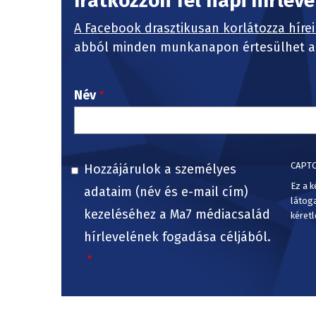
Iratkozzon fel napi hírlev
A Facebook drasztikusan korlátozza hírei
abból minden munkanapon értesülhet a 
Név
CAPT
Hozzájárulok a személyes
Ez a k
adataim (név és e-mail cím)
látog
kezeléséhez a Ma7 médiacsalád
kéretl
hírlevelének fogadása céljából.