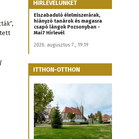
HÍRLEVELÜNKET
Elszabaduló élelmiszerárak,
hiányzó tanárok és magasra
ták”,
csapó lángok Pozsonyban -
tett
Mai7 Hírlevél
2026. augusztus 7., 19:19
l
ITTHON-OTTHON