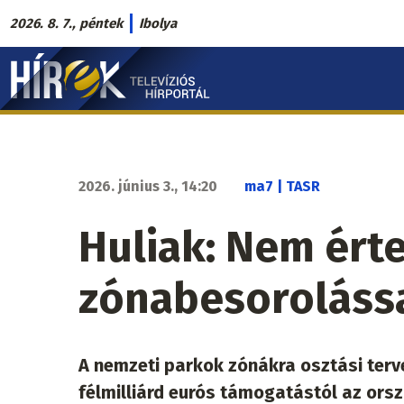
Ugrás
2026. 8. 7., péntek
Ibolya
a
Hírek.sk
tartalomra
fő
navigáció
2026. június 3., 14:20
ma7 | TASR
Huliak: Nem ért
zónabesorolássa
A nemzeti parkok zónákra osztási terve
félmilliárd eurós támogatástól az orsz