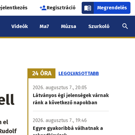
használói
ejelentkezés
Regisztráció
Megrendelés
k
Videók
Ma7
Múzsa
Szurkoló
nüje
24 ÓRA
LEGOLVASOTTABB
2026. augusztus 7., 20:05
ell
Látványos égi jelenségek várnak
ránk a következő napokban
2026. augusztus 7., 19:46
 el
Egyre gyakoribbá válhatnak a
Rudolf