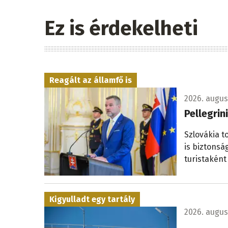
Ez is érdekelheti
Reagált az államfő is
2026. augusz
Pellegrin
Szlovákia t
is biztonsá
turistaként
Kigyulladt egy tartály
2026. augus