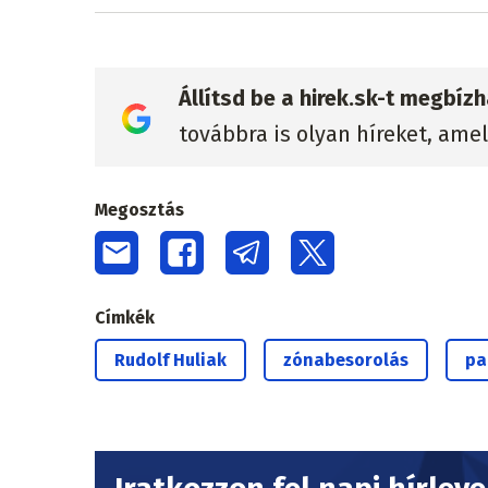
Állítsd be a hirek.sk-t megbí
továbbra is olyan híreket, ame
Megosztás
Címkék
Rudolf Huliak
zónabesorolás
pa