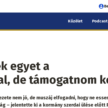
Fel
B
fió
Közélet
Podcast
me
ek egyet a
l, de támogatnom k
zete nem jó, de muszáj elfogadni, hogy ne essen
ág – jelentette ki a kormány szerdai ülése előtt 