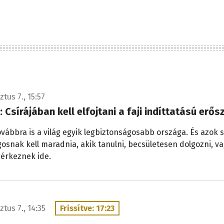
tus 7., 15:57
i: Csírájában kell elfojtani a faji indíttatású erő
ovábbra is a világ egyik legbiztonságosabb országa. És azok
gosnak kell maradnia, akik tanulni, becsületesen dolgozni, v
 érkeznek ide.
ztus 7., 14:35
Frissítve: 17:23