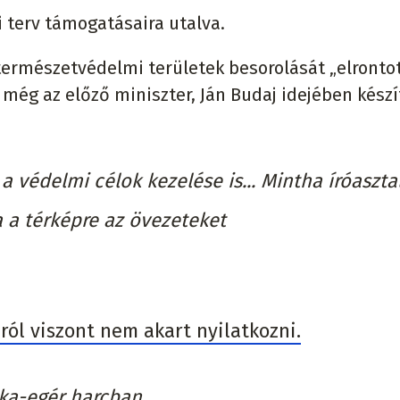
i terv támogatásaira utalva.
ermészetvédelmi területek besorolását „elrontot
t még az előző miniszter, Ján Budaj idejében készí
a védelmi célok kezelése is... Mintha íróaszta
a a térképre az övezeteket
ról viszont nem akart nyilatkozni.
ka-egér harcban