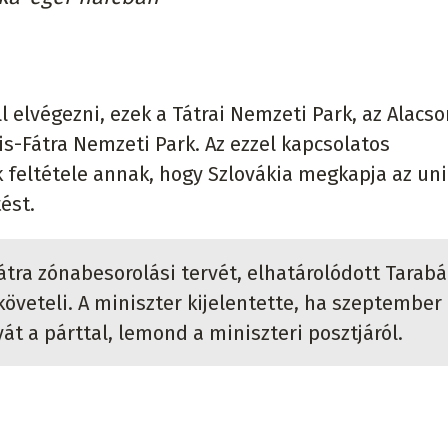
 elvégezni, ezek a Tátrai Nemzeti Park, az Alacso
is-Fátra Nemzeti Park. Az ezzel kapcsolatos
 feltétele annak, hogy Szlovákia megkapja az un
tést.
tra zónabesorolási tervét, elhatárolódott Tarabá
követeli. A miniszter kijelentette, ha szeptember
t a párttal, lemond a miniszteri posztjáról.