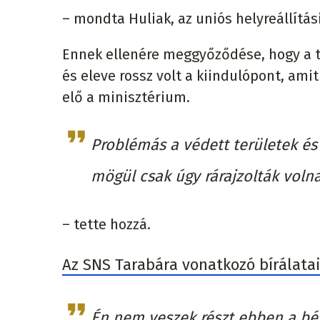
– mondta Huliak, az uniós helyreállítás
Ennek ellenére meggyőződése, hogy a t
és eleve rossz volt a kiindulópont, ami
elő a minisztérium.
Problémás a védett területek és 
mögül csak úgy rárajzolták voln
– tette hozzá.
Az SNS Tarabára vonatkozó bírálatai
Én nem veszek részt ebben a bé