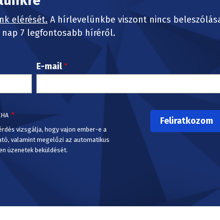
elünkre
nk elérését.
A hírlevelünkbe viszont nincs beleszólás
nap 7 legfontosabb híréről.
E-mail
CHA
érdés vizsgálja, hogy vajon ember-e a
ató, valamint megelőzi az automatikus
en üzenetek beküldését.