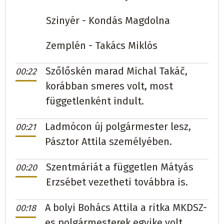
Nagyruszka
Rastislav Ferkanin
független
140
Nátafalva
Anton Šandor
SMER - SD
280
(37,63%)
(39,55%)
Szinyér - Kondás Magdolna
Németvágás
Ľubomír Ihnát
független
232
Nagytoronya
Helena Kavčáková
KDH
164
Zemplén - Takács Miklós
(61,54%)
(72,25%)
Szőlőskén marad Michal Takáč,
00:22
Ordasfalva
Darina Cvoreňová
független
198
korábban smeres volt, most
Nagytárkány
József Kopasz
SZÖVETSÉG
350
függetlenként indult.
(76,74%)
(100%)
Ladmócon új polgármester lesz,
00:21
Pazdics
Ján Čižmárik
független
406
(68,01%)
Parnó
Marián Hazuga
független
347
(40,3%)
Pásztor Attila személyében.
Petrik
Mária Vadasová
Hlas-SD
50
(100%)
Pelejte
Marek Andráš
független
270
(66,67%)
Szentmáriát a független Mátyás
00:20
Erzsébet vezetheti továbbra is.
Petróc
Štefan Rovňák
független
250
(100%)
Perbenyik
Martin Kropuch
független
387
(73,3%)
A bolyi Bohács Attila a ritka MKDSZ-
00:18
Pályin
Tibor Tomko
Hlas-SD
167
(50,45%)
Rad
Mária Mozsárová
SZÖVETSÉG
169
(57,88%)
es polgármesterek egyike volt,