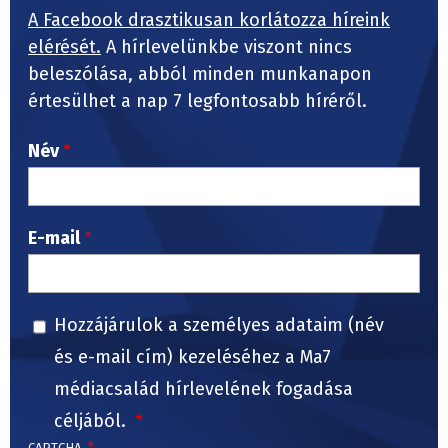
A Facebook drasztikusan korlátozza híreink
elérését.
A hírlevelünkbe viszont nincs
beleszólása, abból minden munkanapon
értesülhet a nap 7 legfontosabb híréről.
Név
E-mail
Hozzájárulok a személyes adataim (név
és e-mail cím) kezeléséhez a Ma7
médiacsalád hírlevelének fogadása
céljából.
CAPTCHA