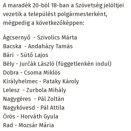
A maradék 20-ból 18-ban a Szövetség jelöltjei
vezetik a települést polgármesterként,
mégpedig a következőképpen:
Ágcsernyő - Szivolics Márta
Bacska - Andaházy Tamás
Bári - Sütő Lajos
Bély - Jurčák László (függetlenkén indul)
Dobra - Csoma Miklós
Királyhelmec - Pataky Károly
Lelesz - Zurbola Mihály
Nagygéres - Pál Zoltán
Nagykövesd - Pál Attila
Örös - Horváth Gyula
Rad - Mozsár Mária