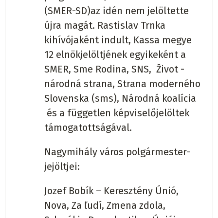
Szécsegres
Gabriela Timková
(74,9%)
(SMER-SD)az idén nem jelöltette
Hlas-SD/SMER - SD
137
(66,18%)
újra magát. Rastislav Trnka
Tarna
Vladimír Adam
Hlas-SD
271
(81,14%)
kihívójaként indult, Kassa megye
Szécskeresztúr
Rastislav Majoroš
DS
193
12 elnökjelöltjének egyikeként a
(33,22%)
Tusa
Ján Záhorský
SME RODINA
249
(100%)
SMER, Sme Rodina, SNS, Život -
národná strana, Strana moderného
Szécsudvar
Gabriel Čverčko
Hlas-SD
240
(100%)
Tusaújfalu
Rastislav Jakuboc
független
169
Slovenska (sms), Národná koalícia
(56,33%)
és a független képviselőjelöltek
Szürnyeg
Viktor Kalán
támogatottságával.
Hlas-SD/SMER - SD/SZÖVETSÉG
148
(61,67%)
Ungszenna
Marcel Nemčík
Hlas-SD
197
(77,87%)
Nagymihály város polgármester-
Szőlőske
Michal Takáč
független
144
(100%)
Ungtavas
Jozef Fic
SMER - SD
153
(55,84%)
jejöltjei:
Tarnóka
Miroslava Havrilová
Hlas-SD
66
Vaján
Štefan Czinke
független
133
(36,54%)
Jozef Bobík – Keresztény Únió,
(62,26%)
Nova, Za ľudí, Zmena zdola,
Vinna
Marián Makeľ
KDH
624
(84,32%)