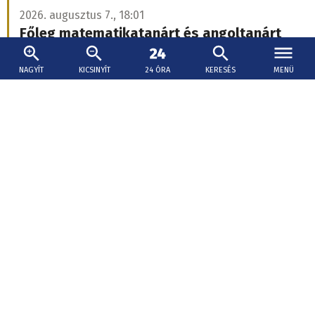
NAGYÍT
KICSINYÍT
24 ÓRA
KERESÉS
MENÜ
2026. augusztus 7., 14:35
Frissítve: aug. 7. 17:23
Tűz ütött ki a Slovnaft területén, a finomító
szerint a lakosságot nem veszélyezteti
Megsérült egy kőolajtermék-tároló a Slovnaftban. Csölle
önkormányzata arra kérte a lakosokat, hogy lehetőleg ne
tartózkodjanak a szabadban.