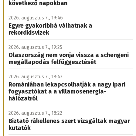
2026. augusztus 7., 15:57
Pellegrini: Csírájában kell elfojtani a faji
indíttatású erőszakot
Szlovákia továbbra is a világ egyik legbiztonságosabb
országa. És azok számára is biztonságosnak kell
maradnia, akik tanulni, becsületesen dolgozni, vagy
turistaként érkeznek ide.
Kigyulladt egy tartály