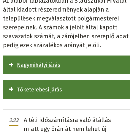
Az alábbi táblázatokban a Statisztikai Hivatal
által kiadott részeredmények alapján a
települések megválasztott polgármesterei
szerepelnek. A számok a jelölt által kapott
szavazatok számát, a zárójelben szereplő adat
pedig ezek százalékos arányát jelöli.
Nagymihályi járás
Abara
Roland Dobos
SZÖVETSÉG
243
(71,26%)
Tőketerebesi járás
Alsókánya
Milan Kočiško
Hlas-SD
94
(54,34%)
Alsómihályi
Zoltán Tarbaj
független
480
(62,42%)
Bajánháza
Ibolya Bosnyáková
független
125
A téli időszámításra való átállás
2:23
Bacska
Tomáš Andaházy
SZÖVETSÉG
264
(52,97%)
miatt egy órán át nem lehet új