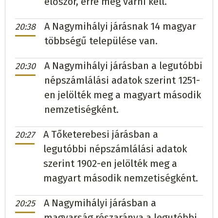
először, erre még várni kell.
A Nagymihályi járásnak 14 magyar
20:38
többségű települése van.
A Nagymihályi járásban a legutóbbi
20:30
népszámlálási adatok szerint 1251-
en jelölték meg a magyart második
nemzetiségként.
A Tőketerebesi járásban a
20:27
legutóbbi népszámlálási adatok
szerint 1902-en jelölték meg a
magyart második nemzetiségként.
A Nagymihályi járásban a
20:25
magyarság részaránya a legutóbbi