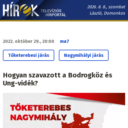
Ugrás
2026. 8. 8., szombat
a
László, Domonkos
tartalomra
Hírek.sk
fő
navigáció
2022. október 29., 20:00
ma7
Tőketerebesi járás
Nagymihályi járás
Hogyan szavazott a Bodrogköz és
Ung-vidék?