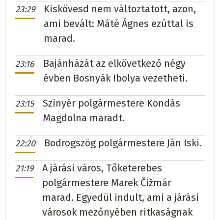
Kiskövesd nem változtatott, azon,
23:29
Zebegnyő
Ján Ferko
független
122
(76,25%)
ami bevált: Máté Ágnes ezúttal is
Zemplén
Mikuláš Takács
SZÖVETSÉG
106
(100%)
marad.
Zemplénújfalu
Bajánházát az elkövetkező négy
Kamil Bodnár
független
295
23:16
évben Bosnyák Ibolya vezetheti.
(67,66%)
Szinyér polgármestere Kondás
23:15
Zétény
Mikuláš Kukó
SZÖVETSÉG
246
(80,66%)
Magdolna maradt.
Ágcsernyő
Mária Szivolics
SZÖVETSÉG
155
Bodrogszög polgármestere Ján Iski.
22:20
(64,32%)
A járási város, Tőketerebes
21:19
Örös
Július Horváth
SZÖVETSÉG
165
(62,26%)
polgármestere Marek Čižmár
marad. Egyedül indult, ami a járási
városok mezőnyében ritkaságnak