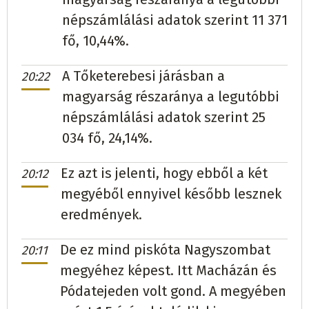
népszámlálási adatok szerint 11 371
fő, 10,44%.
A Tőketerebesi járásban a
20:22
magyarság részaránya a legutóbbi
népszámlálási adatok szerint 25
034 fő, 24,14%.
Ez azt is jelenti, hogy ebből a két
20:12
megyéből ennyivel később lesznek
eredmények.
De ez mind piskóta Nagyszombat
20:11
megyéhez képest. Itt Macházán és
Pódatejeden volt gond. A megyében