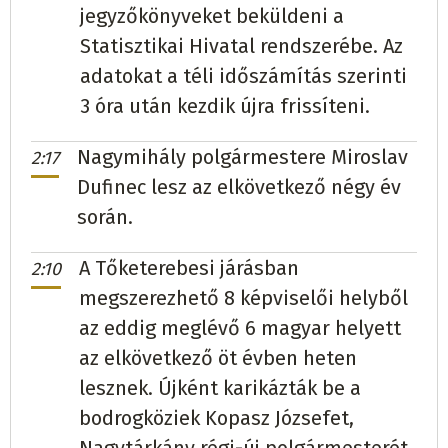
(85,99%)
jegyzőkönyveket beküldeni a
Berettő
Ivana Kolesnáčová
független
294
(100%)
Statisztikai Hivatal rendszerébe. Az
Bacskó
Jozef Nemčik
adatokat a téli időszámítás szerinti
Budaháza
Lóránt Juhász
független
81
(100%)
Hlas-SD/SME RODINA/SMER - SD
217
(65,36%)
3 óra után kezdik újra frissíteni.
Butka
Ján Lörinc
Hlas-SD/SMER - SD
408
Barancs
Viera Tóthová
Hlas-SD
92
(40,17%)
Nagymihály polgármestere Miroslav
2:17
(66,34%)
Dufinec lesz az elkövetkező négy év
Battyán
Dionýz Szabó
független
264
(45,21%)
során.
Bánóc
Ľudmila Ďurčáková
SMER - SD/Hlas-SD
Biste
Radoslav Palinský
független
64
(66,67%)
194
(63,61%)
A Tőketerebesi járásban
2:10
megszerezhető 8 képviselői helyből
Bodrogmező
Ján Bagonyi
független
116
(52,25%)
Bés
Attila Zsiro
független
144
(66,36%)
az eddig meglévő 6 magyar helyett
az elkövetkező öt évben heten
Bodrogszentes
Gustáv Liszkai
Csicser
Vincent Hajdók
SZÖVETSÉG
260
(54,17%)
lesznek. Újként karikázták be a
SZÖVETSÉG/Hlas-SD/SMER - SD
281
(63,72%)
bodrogköziek Kopasz Józsefet,
Deregnyő
Tibor Jasovsky
független
280
(49,38%)