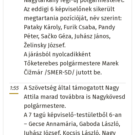
Nagytárkány régi-új polgármesterét.
Bodrogszentmária
Alžbeta Mátyásová
Dobróka
Stanislav Bajužik
független
283
Az eddigi 6 képviselőnek sikerült
SZÖVETSÉG
174
(100%)
megtartania pozícióját, név szerint:
(76,28%)
Pataky Károly, Furik Csaba, Pandy
Bodrogszerdahely
Zoltán Mento
független
590
Dobóruszka
Erika Lakatošová
SZÖVETSÉG
228
Péter, Sačko Géza, Juhász János,
(84,05%)
(68,06%)
Želinsky József.
Bodrogszög
Ján Iski
SZÖVETSÉG
49
(100%)
A járásból nyolcadikként
Dénesújfalu
Kamil Minda
független
217
(57,71%)
Tőketerebes polgármestere Marek
Bodzásújlak
Jozef Jastrab
független
268
(100%)
Čižmár /SMER-SD/ jutott be.
Falkus
Silvia Jaššová
Hlas-SD
125
(41,39%)
Boly
Atila Bohács
SZÖVETSÉG
208
(100%)
A Szövetség által támogatott Nagy
1:55
Feketemező
Vladimír Vinco
független
127
Attila marad továbbra is Nagykövesd
Borsi
Anna Tünde Vargová
független
425
(64,47%)
polgármestere.
(67,35%)
A 7 tagú képviselő-testületből 6-an
Fogas
Jana Dziaková
független
123
(73,21%)
– Gecse Annamária, Gaboda László,
Bári
Ľudovít Sütő
SZÖVETSÉG
86
(55,84%)
Juhász József, Kocsis László, Nagy