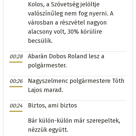
Kolos, a Szövetség jelöltje
Kistárkány
Csilla Bálintová
SZÖVETSÉG
281
valószínűleg nem fog nyerni. A
Morva
Vladimír Čeklovský
független
285
városban a részvétel nagyon
(100%)
(60,25%)
alacsony volt, 30% körülire
Kiszte
Helena Borčíková
független
137
(100%)
Málca
Monika Hamzová
Hlas-SD
395
(70,66%)
becsülik.
Kolbáska
Mária Baloghová
Hlas-SD
154
(100%)
Abarán Dobos Roland lesz a
Márk
00:28
Valéria Eľková
STAROSTOVIA
243
(62,31%)
polgármester.
Kozma
Martin Vincej
Hlas-SD/SMER - SD/SNS
Márkcsemernye
Juraj Jevin
SaS
82
(40%)
Nagyszelmenc polgármestere Tóth
00:26
407
(60,93%)
Mátyócvajkóc
Lýdia Czapová
SZÖVETSÉG
157
Lajos marad.
Kázmér
Tomáš Toma
független
195
(100%)
(53,95%)
Biztos, ami biztos
00:24
Ladamóc
Attila Pásztor
független
144
(92,9%)
Nagycseb
Alexander Ožvát
Hlas-SD
178
(45,52%)
Bár külön-külön már szerepeltek,
nézzük együtt.
Lasztóc
Lukáš Hrinko
SMER - SD
392
(78,09%)
Nagykapos
Peter Petrikán
független
1868