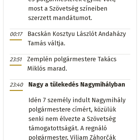
Pálóc
Anton Kocela
független
657
(59,03%)
most a Szövetség színeiben
Szilvásújfalu
Ján Michalko
független
250
szerzett mandátumot.
(56,18%)
Rebrény
Miroslav Čičák
Hlas-SD
232
(100%)
Bacskán Kosztyu Lászlót Andaházy
00:17
Szinyér
Magdaléna Kondásová
SZÖVETSÉG
61
Rákóc
Peter Olejník
Hlas-SD/SMER - SD
294
Tamás váltja.
(100%)
(100%)
Zemplén polgármestere Takács
23:51
Szlovákújhely
Ján Kalinič
Hlas-SD
255
(62,2%)
Miklós marad.
Solymos
Martin Gerzanič
független
216
(79,41%)
Szolnocska
Juraj Szatmári
SZÖVETSÉG
68
Nagy a tülekedés Nagymihályban
23:40
Szalók
Iveta Pavliková
független
181
(68,82%)
(58,12%)
Idén 7 személy indult Nagymihály
Szirénfalva
Peter Jakab
SZÖVETSÉG
120
(41,52%)
Szomotor
Ján Juhász
SZÖVETSÉG
306
(46,36%)
polgármestere címért, közülük
senki nem élvezte a Szövetség
Sztára
Michal Bereznanin
független
224
(100%)
Sztankóc
Michal Bošiak
KDH
37
(100%)
támogatottságát. A regnáló
Sámogy
Emil Ircha
Hlas-SD/SMER - SD
188
polgármester, Viliam Záhorčák