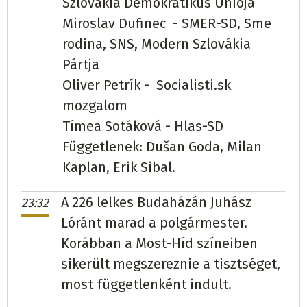
Szlovákia Demokratikus Úniója
Tiszacsernyő
Viktor Palko
Miroslav Dufinec - SMER-SD, Sme
Vámoslucska
Ján Kendereš
független
135
SZÖVETSÉG/KDH/SMER - SD
711
(65,96%)
rodina, SNS, Modern Szlovákia
(47,04%)
Pártja
Tőketerebes
Marek Čižmár
független
3934
Oliver Petrík - Socialisti.sk
Vásárhely
Róbert Koba
(100%)
mozgalom
SMER - SD/Hlas-SD/SME RODINA
434
(57,94%)
Tímea Sotáková - Hlas-SD
Velejte
Mikuláš Levkut
Zalacska
Tomáš Čeklej
független
227
(38,22%)
Függetlenek: Dušan Goda, Milan
Hlas-SD/SME RODINA/SMER - SD
209
(100%)
Kaplan, Erik Sibal.
Zemplénszuha
Danka Bruňová
független
122
Visnyó
Marta Pejová
Hlas-SD
76
(100%)
A 226 lelkes Budaházán Juhász
23:32
(59,8%)
Lóránt marad a polgármester.
Vécse
Vlastimil Kiral-Varga
SMER - SD/Hlas-SD
Zuhogó
Stanislav Mráz
SMER - SD/Hlas-SD
151
Korábban a Most-Híd színeiben
438
(60,25%)
sikerült megszereznie a tisztséget,
(86,29%)
Véke
Zsolt Kulcsár
most függetlenként indult.
SZÖVETSÉG
137
(75,69%)
Őrmező
Patrik Magdoško
független
334
(20,27%)