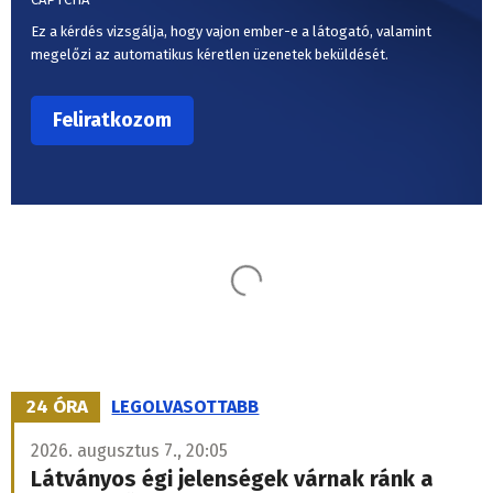
Ez a kérdés vizsgálja, hogy vajon ember-e a látogató, valamint
megelőzi az automatikus kéretlen üzenetek beküldését.
Ez is érdekelheti
Reagált az államfő is