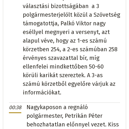
választási bizottságában a 3
Lask
Milan Kanči
PRINCÍP
80
(26,32%)
Kereplye
Jaroslav Capko
független
81
(51,59%)
polgármesterjelölt közül a Szövetség
támogatottja, Palkó Viktor nagy
Lasztomér
Štefan Bubeňko
DOBRÁ VOĽBA
219
Királyhelmec
Karol Pataky
SZÖVETSÉG
1632
eséllyel megnyeri a versenyt, azt
(36,38%)
(78,01%)
alapul véve, hogy az 1-es számú
körzetben 254, a 2-es számúban 258
Lazony
Monika Pastírová
SMER - SD/Hlas-SD
Kisazar
Milan Dolák
SMER - SD
100
(36,63%)
érvényes szavazattal bír, míg
274
(74,46%)
ellenfelei mindkettőben 50-60
Kisdobra
Mikuláš Csoma
SZÖVETSÉG
145
körüli karikát szereztek. A 3-as
Leszna
Peter Bobík
független
170
(88,08%)
(65,32%)
számú körzetből egyelőre várjuk az
Magasrév
Renáta Orosová
független
189
információkat.
Kisgéres
Csaba Furik
SZÖVETSÉG
367
(100%)
(50,67%)
Nagykaposon a regnáló
00:38
Kiskövesd
Ágnes Máté
SZÖVETSÉG
169
(100%)
polgármester, Petrikán Péter
Mokcsamogyorós
Peter Varga
független
121
behozhatatlan előnnyel vezet. Kiss
Kistoronya
Jozef Drigan
SMER - SD
156
(83,87%)
(32,35%)