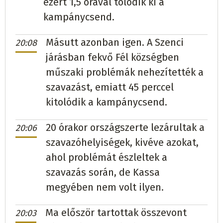
ezért 1,5 órával tolódik ki a
kampánycsend.
Másutt azonban igen. A Szenci
20:08
járásban fekvő Fél községben
műszaki problémák nehezítették a
szavazást, emiatt 45 perccel
kitolódik a kampánycsend.
20 órakor országszerte lezárultak a
20:06
szavazóhelyiségek, kivéve azokat,
ahol problémát észleltek a
szavazás során, de Kassa
megyében nem volt ilyen.
Ma először tartottak összevont
20:03