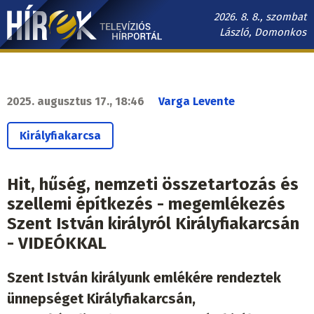
Ugrás
2026. 8. 8., szombat
a
László, Domonkos
tartalomra
Hírek.sk
fő
navigáció
2025. augusztus 17., 18:46
Varga Levente
Királyfiakarcsa
Hit, hűség, nemzeti összetartozás és
szellemi építkezés - megemlékezés
Szent István királyról Királyfiakarcsán
- VIDEÓKKAL
Szent István királyunk emlékére rendeztek
ünnepséget Királyfiakarcsán,