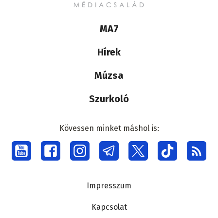
Lábléc
MA7
médiacsalád
Hírek
Múzsa
Szurkoló
Kövessen minket máshol is:
Social
menu
Lábléc
Impresszum
Kapcsolat